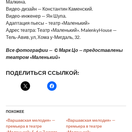
Малкина.
Видео-дизайн — Константин Каменский.
Видео-инженер — Ян Шупа.
Адаптация пьесы – театр «Маленький»
Адрес театра: Театр «Маленький». MalenkyHouse —
Тель-Авив, ул, Хома у-Мигдаль, 32.
Все
фотографии —
©
Марк Цо — предоставлены
театром «Маленький»
ПОДЕЛИТЬСЯ ССЫЛКОЙ:
ПОХОЖЕЕ
«Варшавская мелодия» —
«Варшавская мелодия» —
премьера в театре
премьера в театре
«Маленький» 5, 6 и 7 марта
«Маленький»