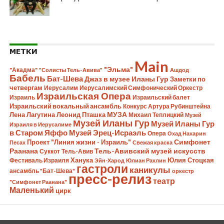
МЕТКИ
Main
"Эльма"
"Акадма"
"Солисты Тель-Авива"
Ашдод
Бабель
Бат-Шева
Джаз в музее Иланы Гур
Заметки по
четвергам
Иерусалим
Иерусалимский Симфонический Оркестр
Израильская Опера
Израиль
Израильский балет
Израильский вокальный ансамбль
Конкурс Артура Рубинштейна
Лена Лагутина
Леонид Пташка
МУЗА
Михаил Теплицкий
Музей
Музей Иланы Гур
Музей Иланы Гур
Израиля в Иерусалиме
в Старом Яффо
Музей Эрец-Исраэль
Опера
Охад Нахарин
Симфонет
Проект "Линия жизни - Израиль"
Песах
Свежая краска
Раанана
Тель-Авивский музей искусств
Суккот
Тель-Авив
Ханука
Юлия Стоцкая
Фестиваль Израиля
Эйн-Харод
Юлиан Рахлин
гастроли
каникулы
ансамбль "Бат-Шева"
оркестр
пресс-релиз
театр
"Симфонет Раанана"
Маленький
цирк