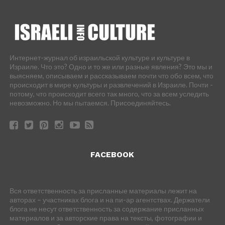
Интернет-журнал об израильской культуре и культуре в
Израиле. Что это? Одно и то же или разные явления? Это мы и
выясняем, описываем и рассказываем почти что обо всем, что
происходит в мире культуры и развлечений в Израиле. Почти -
потому, что происходит всего так много, что за всем уследить
невозможно. Но мы пытаемся. Присоединяйтесь.
FACEBOOK
Вся ответственность за присланные материалы лежит на
авторах – участниках блога и на пи-ар агентствах. Держатели
блога не несут ответственность за содержание присланных
материалов и за авторские права на тексты, фотографии и