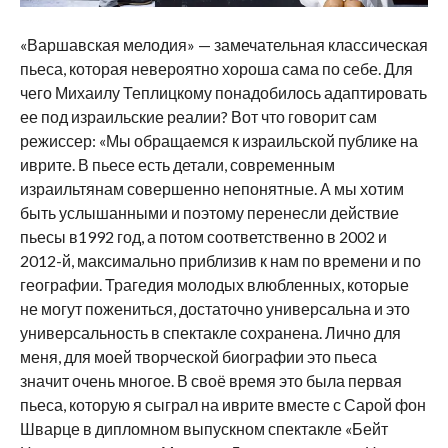
«Варшавская мелодия» — замечательная классическая
пьеса, которая невероятно хороша сама по себе. Для
чего Михаилу Теплицкому понадобилось адаптировать
ее под израильские реалии? Вот что говорит сам
режиссер: «Мы обращаемся к израильской публике на
иврите. В пьесе есть детали, современным
израильтянам совершенно непонятные. А мы хотим
быть услышанными и поэтому перенесли действие
пьесы в1992 год, а потом соответственно в 2002 и
2012-й, максимально приблизив к нам по времени и по
географии. Трагедия молодых влюбленных, которые
не могут пожениться, достаточно универсальна и это
универсальность в спектакле сохранена. Лично для
меня, для моей творческой биографии это пьеса
значит очень многое. В своё время это была первая
пьеса, которую я сыграл на иврите вместе с Сарой фон
Шварце в дипломном выпускном спектакле «Бейт