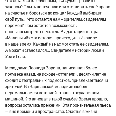
Что остаётся влюбленным, чьи судьбы разбиты
законом? Плыть по течению или отстаивать своё право
на счастье и бороться до конца? Каждый выбирает
свой путь… Что остаётся нам – зрителям, свидетелям
перемен? Нам остаётся возможность
вновь посмотреть спектакль. В адаптации театра
«Маленький» эта история происходит в Израиле
в наше время. Каждый из нас мог стать ее свидетелем.
А может и становился… Свидетелем истории любви
Ури и Гели.
Мелодрама Леонида Зорина, написанная более
полувека назад, на исходе «оттепели», десятки лет не
сходит с театральных подмостков, привлекает тысячи
зрителей. В «Варшавской мелодии» любовь
перемалывается историей страны, государством-
машиной. Кто виноват в такой судьбе? Время прошло,
вопросы остались прежними. Эта пронзительная пьеса
— вне времени и пространства. Счастья в жизни