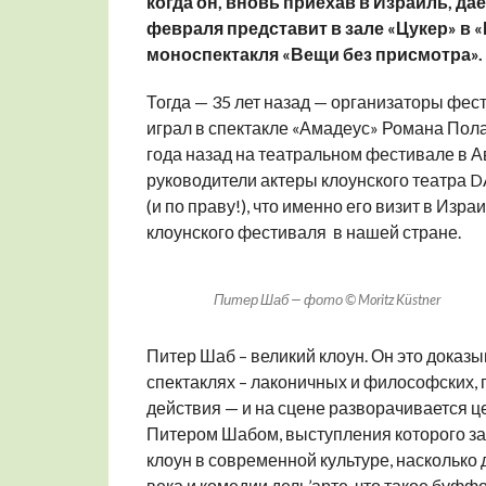
когда он, вновь приехав в Израиль, да
февраля представит в зале «Цукер» в 
моноспектакля «Вещи без присмотра».
Тогда — 35 лет назад — организаторы фес
играл в спектакле «Амадеус» Романа Полан
года назад на театральном фестивале в А
руководители актеры клоунского театра D
(и по праву!), что именно его визит в Изр
клоунского фестиваля в нашей стране.
Питер Шаб — фото © Moritz Küstner
Питер Шаб – великий клоун. Он это доказы
спектаклях – лаконичных и философских, 
действия — и на сцене разворачивается 
Питером Шабом, выступления которого зас
клоун в современной культуре, насколько
века и комедии дель’арте, что такое буффо