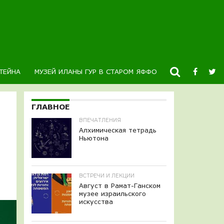
ТЕЙНА
МУЗЕЙ ИЛАНЫ ГУР В СТАРОМ ЯФФО
НОВОСТИ
К
ГЛАВНОЕ
ВПЕЧАТЛЕНИЯ
Алхимическая тетрадь
Ньютона
ВСТРЕЧИ И ЛЕКЦИИ
Август в Рамат-Ганском
музее израильского
искусства