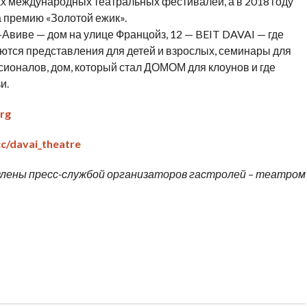
ах международных театральных фестивалей, а в 2018 году
премию «Золотой ежик».
-Авиве — дом на улице Францойз, 12 — BEIT DAVAI — где
аются представления для детей и взрослых, семинары для
ссионалов, дом, который стал ДОМОМ для клоунов и где
и.
org
cc/davai_theatre
авлены пресс-службой организаторов гастролей – театром