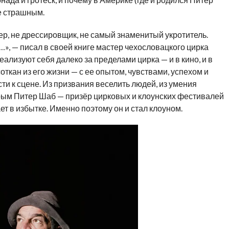
е страшным.
ер, не дрессировщик, не самый знаменитый укротитель.
», — писал в своей книге мастер чехословацкого цирка
ализуют себя далеко за пределами цирка — и в кино, и в
ткан из его жизни — с ее опытом, чувствами, успехом и
сти к сцене. Из призвания веселить людей, из умения
орым Питер Шаб — призёр цирковых и клоунских фестивалей
т в избытке. Именно поэтому он и стал клоуном.