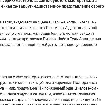
ет серию мастер-классов клоунского мастерства, а 24
«Гейхал ха-Тарбут» единственное представление своего
тиваля увидели его на сцене в Париже, когда Питер Шаб
ского и пригласили его в Тель-Авив. А два с половиной
виньоне его спектакль «Вещи без присмотра» увидели
AVAI и также пригласили Питера Шаба в Тель-Авив, решив
аиль станет отправной точкой для старта международного
вает на своих мастер-классах, он это показывает в своих
грустных и смешных, глубоких и лиричных. Полтора часа
целый мир, придуманный и показанный одним человеком –
тавляют задуматься над тем, какое же место занимает
 далеко театральные клоуны ушли от придворных шутов 16
нада и гротеск, и почему в Америке (где и родился Питер