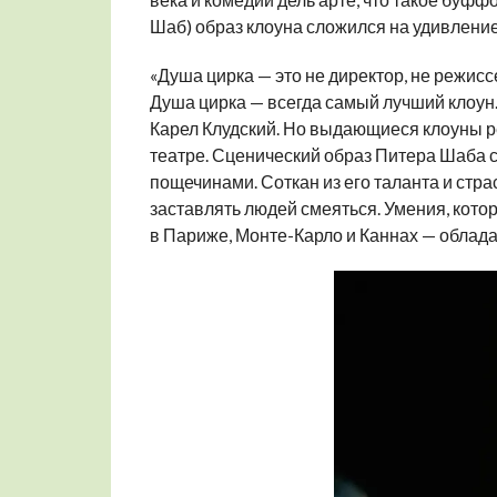
Шаб) образ клоуна сложился на удивлени
«Душа цирка — это не директор, не режисс
Душа цирка — всегда самый лучший клоун…
Карел Клудский. Но выдающиеся клоуны ре
театре. Сценический образ Питера Шаба со
пощечинами. Соткан из его таланта и стра
заставлять людей смеяться. Умения, кот
в Париже, Монте-Карло и Каннах — обладае