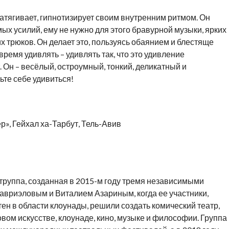
атягивает, гипнотизирует своим внутренним ритмом. Он
мых усилий, ему не нужно для этого бравурной музыки, ярких
 трюков. Он делает это, пользуясь обаянием и блестяще
ремя удивлять – удивлять так, что это удивление
 Он – весёлый, остроумный, тонкий, деликатный и
те себе удивиться!
ер», Гейхал ха-Тарбут, Тель-Авив
труппа, созданная в 2015-м году тремя независимыми
вриэловым и Виталием Азариным, когда ее участники,
ен в области клоунады, решили создать комический театр,
вом искусстве, клоунаде, кино, музыке и философии. Группа