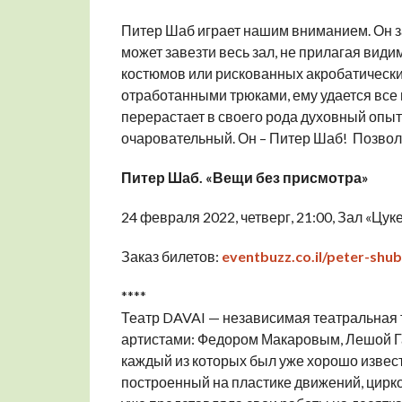
Питер Шаб играет нашим вниманием. Он з
может завезти весь зал, не прилагая види
костюмов или рискованных акробатических
отработанными трюками, ему удается все в
перерастает в своего рода духовный опыт.
очаровательный. Он – Питер Шаб! Позволь
Питер Шаб. «Вещи без присмотра»
24 февраля 2022, четверг, 21:00, Зал «Цук
Заказ билетов:
eventbuzz.co.il/peter-shub
****
Театр DAVAI — независимая театральная 
артистами: Федором Макаровым, Лешой Га
каждый из которых был уже хорошо извест
построенный на пластике движений, цирко