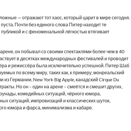
ожные — отражают тот хаос, который царит в мире сегодня.
 пуста. Почти без единого слова Питер находит те
 публикой и с феноменальной лёгкостью втягивает
 арене, он побывал со своими спектаклями более чем в 40
участвует в десятках международных фестивалей и проводит
ктёра и режиссёра была исключительно успешной. Питер Шаб
уемых по всему миру, таких как, к примеру, монреальский
ли из Германии, New York Big Apple, канадский Cirque Du
ракты. Но он – один на арене – смеётся и смешит других,
оунады, комедийных ситуаций, чёрного юмора,
ных ситуаций, импровизаций и классических шуток,
ого юмора и фарса, минимализма и кабаре.