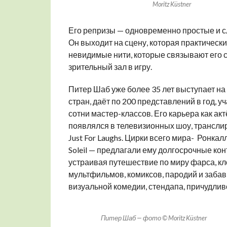
Moritz Küstner
Его репризы — одновременно простые и сл
Он выходит на сцену, которая практически
невидимые нити, которые связывают его с
зрительный зал в игру.
Питер Шаб уже более 35 лет выступает на
стран, даёт по 200 представлений в год, 
сотни мастер-классов. Его карьера как а
появлялся в телевизионных шоу, транслир
Just For Laughs. Цирки всего мира- Ронкал
Soleil — предлагали ему долгосрочные конт
устраивая путешествие по миру фарса, кл
мультфильмов, комиксов, пародий и забав
визуальной комедии, стендапа, причудлив
Питер Шаб — фото © Moritz Küstner