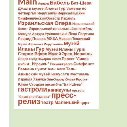
Main
Бабель
Бат-Шева
Ашдод
Джаз в музее Иланы Гур
Заметки по
четвергам
Иерусалим
Иерусалимский
Симфонический Оркестр
Израиль
Израильская Опера
Израильский
Израильский вокальный ансамбль
балет
Лена Лагутина
Конкурс Артура Рубинштейна
Леонид Пташка
МУЗА
Михаил Теплицкий
Музей
Музей Израиля в Иерусалиме
Иланы Гур
Музей Иланы Гур в
Старом Яффо
Музей Эрец-Исраэль
Проект "Линия
Опера
Охад Нахарин
Песах
Симфонет
жизни - Израиль"
Свежая краска
Раанана
Тель-
Суккот
Тель-Авив
Авивский музей искусств
Фестиваль
Ханука
Израиля
Эйн-Харод
Юлиан Рахлин
Юлия Стоцкая
ансамбль "Бат-Шева"
гастроли
каникулы
оркестр
пресс-
"Симфонет Раанана"
релиз
театр Маленький
цирк