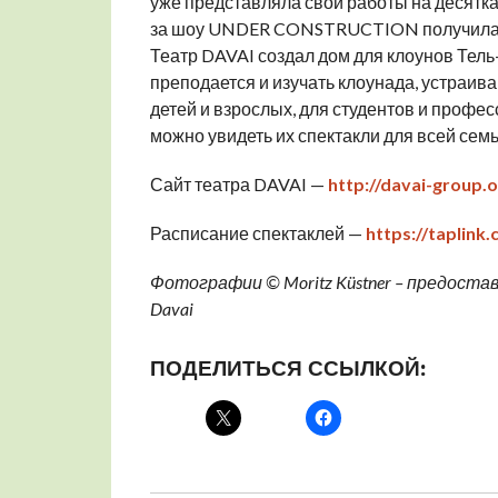
уже представляла свои работы на десятк
за шоу UNDER CONSTRUCTION получила 
Театр DAVAI создал дом для клоунов Тель
преподается и изучать клоунада, устраив
детей и взрослых, для студентов и профе
можно увидеть их спектакли для всей семь
Сайт театра DAVAI —
http://davai-group.
Расписание спектаклей —
https://taplink.
Фотографии © Moritz Küstner – предост
Davai
ПОДЕЛИТЬСЯ ССЫЛКОЙ: