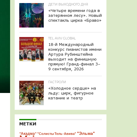
ДЕТИ ВЫХОДНОГО ДНЯ
«Четыре времени года в
затерянном лесу». Новый
спектакль цирка «Браво»
TEL AVIV GLOBAL
18-й Международный
конкурс пианистов имени
Артура Рубинштейна
выходит на финишную
прямую! Гранд-финал 3–
9 сентября, 2026
ГАСТРОЛИ
«Холодное сердце» на
льду: цирк, фигурное
катание и театр
МЕТКИ
"Эльма"
"Акадма"
"Солисты Тель-Авива"