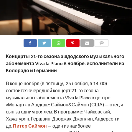
COMMENTS
Концерты 21-го сезона ашдодского музыкального
абонемента Viva la Piano в ноябре: исполнители из
Колорадо и Германии
В конце ноября (в пятницу, 25 ноября, в 14-00)
состоится очередной концерт 21-го сезона
музыкального абонемента Viva la Piano в центре
«Монарт» в Ашдоде: Саймон&Саймон (США) — отец и
сын за одним роялем. В программе: Чайковский,
Хачатурян, Гершвин, Дворжак, Джоплин, Андерсен и
др.
Питер Саймон
— один из наиболее