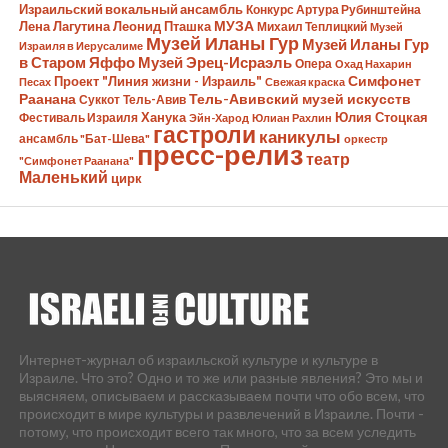
Израильский вокальный ансамбль
Конкурс Артура Рубинштейна
Лена Лагутина
Леонид Пташка
МУЗА
Михаил Теплицкий
Музей
Музей Иланы Гур
Музей Иланы Гур
Израиля в Иерусалиме
в Старом Яффо
Музей Эрец-Исраэль
Опера
Охад Нахарин
Симфонет
Проект "Линия жизни - Израиль"
Песах
Свежая краска
Раанана
Тель-Авивский музей искусств
Суккот
Тель-Авив
Ханука
Юлия Стоцкая
Фестиваль Израиля
Эйн-Харод
Юлиан Рахлин
гастроли
каникулы
ансамбль "Бат-Шева"
оркестр
пресс-релиз
театр
"Симфонет Раанана"
Маленький
цирк
Интернет-журнал об израильской культуре и культуре в
Израиле. Что это? Одно и то же или разные явления? Это мы и
выясняем, описываем и рассказываем почти что обо всем, что
происходит в мире культуры и развлечений в Израиле. Почти -
потому, что происходит всего так много, что за всем уследить