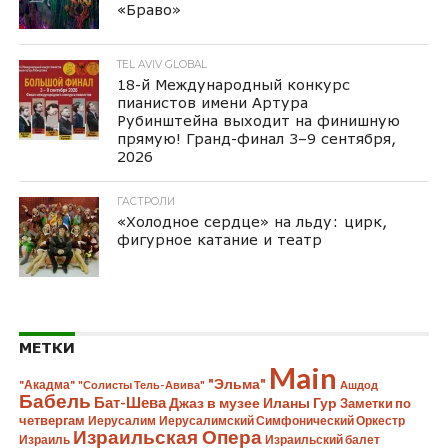
«Браво»
TEL AVIV GLOBAL
18-й Международный конкурс
пианистов имени Артура
Рубинштейна выходит на финишную
прямую! Гранд-финал 3–9 сентября,
2026
ГАСТРОЛИ
«Холодное сердце» на льду: цирк,
фигурное катание и театр
МЕТКИ
Main
"Эльма"
"Акадма"
"Солисты Тель-Авива"
Ашдод
Бабель
Бат-Шева
Джаз в музее Иланы Гур
Заметки по
четвергам
Иерусалим
Иерусалимский Симфонический Оркестр
Израильская Опера
Израиль
Израильский балет