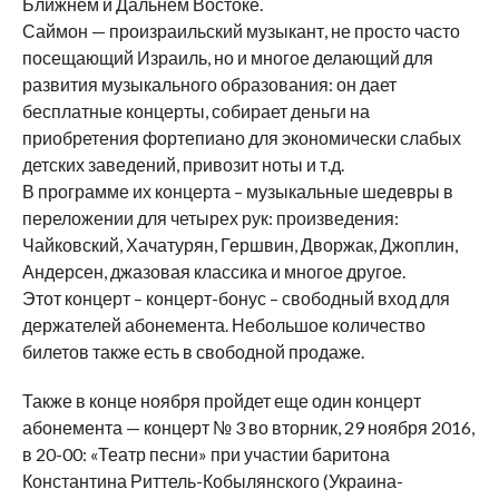
Ближнем и Дальнем Востоке.
Саймон — произраильский музыкант, не просто часто
посещающий Израиль, но и многое делающий для
развития музыкального образования: он дает
бесплатные концерты, собирает деньги на
приобретения фортепиано для экономически слабых
детских заведений, привозит ноты и т.д.
В программе их концерта – музыкальные шедевры в
переложении для четырех рук: произведения:
Чайковский, Хачатурян, Гершвин, Дворжак, Джоплин,
Андерсен, джазовая классика и многое другое.
Этот концерт – концерт-бонус – свободный вход для
держателей абонемента. Небольшое количество
билетов также есть в свободной продаже.
Также в конце ноября пройдет еще один концерт
абонемента — концерт № 3 во вторник, 29 ноября 2016,
в 20-00: «Театр песни» при участии баритона
Константина Риттель-Кобылянского (Украина-