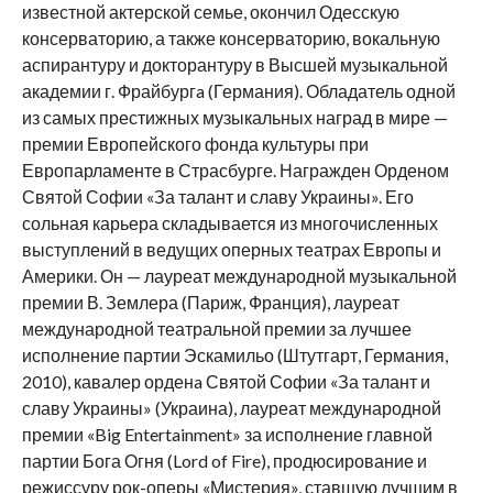
известной актерской семье, окончил Одесскую
консерваторию, а также консерваторию, вокальную
аспирантуру и докторантуру в Высшей музыкальной
академии г. Фрайбургa (Германия). Обладатель одной
из самых престижных музыкальных наград в мире —
премии Европейского фонда культуры при
Европарламенте в Страсбурге. Награжден Орденом
Святой Софии «За талант и славу Украины». Его
сольная карьера складывается из многочисленных
выступлений в ведущих оперных театрах Европы и
Америки. Он — лауреат международной музыкальной
премии В. Землера (Париж, Франция), лауреат
международной театральной премии за лучшее
исполнение партии Эскамильо (Штутгарт, Германия,
2010), кавалер орденa Святой Софии «За талант и
славу Украины» (Украина), лауреат международной
премии «Big Entertainment» за исполнение главной
партии Бога Огня (Lord of Fire), продюсирование и
режиссуру рок-оперы «Мистерия», ставшую лучшим в