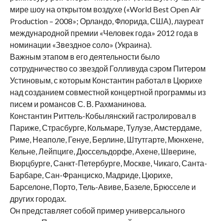
мире шоу на открытом воздухе («World Best Open Air
Produсtion – 2008»; Орландо, Флорида, США), лауреат
международной премии «Человек года» 2012 года в
номинации «Звездное соло» (Украина).
Важным этапом в его деятельности было
сотрудничество со звездой Голливуда сэром Питером
Устиновым, с которым Константин работал в Цюрихе
над созданием совместной концертной программы из
писем и романсов С. В. Рахманинова.
Константин Риттель-Кобылянский гастролировал в
Париже, Страсбурге, Кольмаре, Тулузе, Амстердаме,
Риме, Неаполе, Генуе, Берлине, Штутгарте, Мюнхене,
Кельне, Лейпциге, Дюссельдорфе, Ахене, Шверинe,
Вюрцбурге, Санкт-Петербурге, Москве, Чикаго, Санта-
Барбаре, Сан-Франциско, Мадриде, Цюрихе,
Барселоне, Порто, Тель-Авиве, Базеле, Брюсселе и
других городах.
Он представляет собой пример универсального