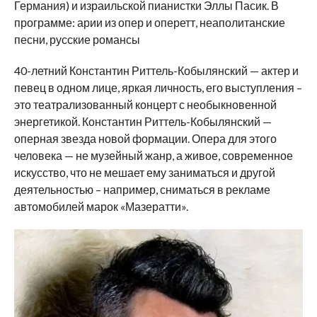
Германия) и израильской пианистки Эллы Пасик. В
программе: арии из опер и оперетт, неаполитанские
песни, русские романсы
40-летний Константин Риттель-Кобылянский — актер и
певец в одном лице, яркая личность, его выступления –
это театрализованный концерт с необыкновенной
энергетикой. Константин Риттель-Кобылянский —
оперная звезда новой формации. Опера для этого
человека — не музейный жанр, а живое, современное
искусство, что не мешает ему заниматься и другой
деятельностью – например, сниматься в рекламе
автомобилей марок «Мазератти».