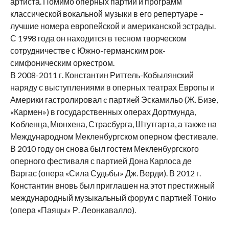
артиста. Помимо оперных партий и программ
классической вокальной музыки в его репертуаре –
лучшие номера европейской и американской эстрады.
С 1998 года он находится в тесном творческом
сотрудничестве с Южно-германским рок-
симфоническим оркестром.
В 2008-2011 г. Константин Риттель-Кобылянский
наряду с выступлениями в оперных театрах Европы и
Америки гастролировал c партиeй Эскамильо (Ж. Бизе,
«Кармен») в государственных операх Дортмунда,
Koблeнца, Мюнхена, Страсбурга, Штутгарта, а также на
Международном Мекленбургском оперном фестивале.
В 2010 году он снова был гостем Мекленбургского
оперного фестиваля с партией Дона Карлоса де
Варгас (опера «Сила Судьбы» Дж. Верди). В 2012 г.
Константин вновь был приглашен на этот престижный
международный музыкальный форум с партией Тониo
(опера «Паяцы» Р. Леонкавалло).