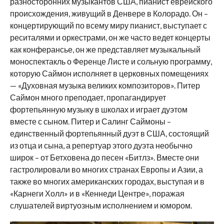
разносторонних музыкантов США, пианист еврейского
происхождения, живущий в Денвере в Колорадо. Он –
концертирующий по всему миру пианист, выступает с
реситалями и оркестрами, он же часто ведет концерты
как конферансье, он же представляет музыкальный
моноспектакль о Ференце Листе и сольную программу,
которую Саймон исполняет в церковных помещениях
— «Духовная музыка великих композиторов». Питер
Саймон много преподает, пропагандирует
фортепьянную музыку в школах и играет дуэтом
вместе с сыном. Питер и Салинг Саймоны –
единственный фортепьянный дуэт в США, состоящий
из отца и сына, а репертуар этого дуэта необычно
широк – от Бетховена до песен «Битлз». Вместе они
гастролировали во многих странах Европы и Азии, а
также во многих американских городах, выступая и в
«Карнеги Холл» и в «Кеннеди Центре», поражая
слушателей виртуозным исполнением и юмором.