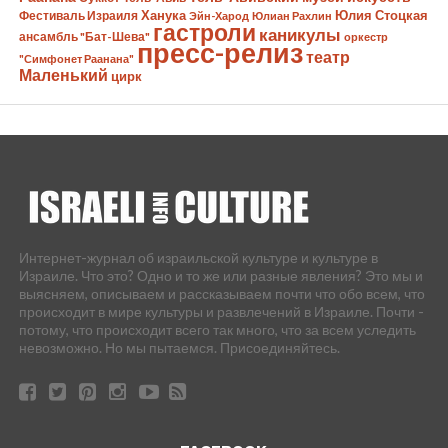
Ханука
Юлия Стоцкая
Фестиваль Израиля
Эйн-Харод
Юлиан Рахлин
гастроли
каникулы
ансамбль "Бат-Шева"
оркестр
пресс-релиз
театр
"Симфонет Раанана"
Маленький
цирк
Интернет-журнал об израильской культуре и культуре в
Израиле. Что это? Одно и то же или разные явления? Это мы и
выясняем, описываем и рассказываем почти что обо всем, что
происходит в мире культуры и развлечений в Израиле. Почти -
потому, что происходит всего так много, что за всем уследить
невозможно. Но мы пытаемся. Присоединяйтесь.