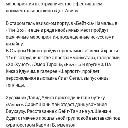
мероприятия в сотрудничестве с фестивалем
документального кино «Док-Авив».
В старом тель авивском порту, в «Бейт-ха-Намаль», в
«The Box» и еще в ряде необычных мест пройдут
различные мероприятия, посвященные искусству и
дизайну.
В Старом Яффо пройдут программы «Свежей краски
11» в сотрудничестве с программой«Атар», галереями
«Ха-Хуцот», «Омер Тирош», «Rezort» и другими. На
Кикар Кдумим, в галерее «Шарлотт», пройдет
персональная выставка Лиат Сегал, выпускницы
теплицы.
Художник Давид Адика присоединится к бутику
«Verner». Сарит Шани Хай отдаст дань уважения
Баухаузу. Расставание с Бейт-Тами на ул. Шенкин
будет отмечено прощальной групповой выставкой под
кураторством Кармит Блумензон.