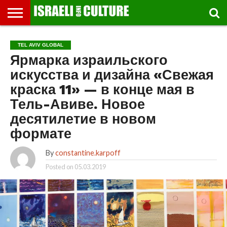
ВЫСТАВКИ
МУЗЕИ
СТРАНА
ТЕАТР
КНИГИ.
МУЗЫКА
РЕЛИГИЯ/
ДВИЖЕНИЕ
ДЕТИ
МАРШРУТЫ
ВИДЕО-
ВПЕЧАТЛЕНИЯ
ВСТРЕЧИ
ИНТЕРВЬЮ
КИНО
TEL
TEL AVIV GLOBAL
ФЕСТИВАЛЕЙ
ТЕКСТЫ
ИСТОРИЯ
ВЫХОДНОГО
ПРОГУЛЬЩИКА
РЕЧИ
И
AVIV
Ярмарка израильского
ДНЯ
ЛЕКЦИИ
GLOBAL
искусства и дизайна «Свежая
краска 11» — в конце мая в
Тель-Авиве. Новое
десятилетие в новом
формате
By
constantine.karpoff
Posted on
05.03.2019