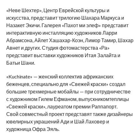
«Неве Шехтер», Центр Еврейской культуры и
искусства, представит трилогию Шахара Маркуса и
Назакет Экичи. Галерея «Пахот ми элеф» представит
интерактивную инсталляцию художников Ларри
Абрамсона, Айлет Хашахар-Коэн, Лимор Тамир, Шахар
Авнет и других. Студия фотомастерства «Ра»
представит выставки художников Итая Залайта и
Батьи Шани.
«Kuchinate» — женский коллектив африканских
беженцев, специально для «Свежей краски» создал
большие трехмерные мобайлы — при сотрудничестве
с художником Гилем Ефманом, выпускникомтеплицы
«Свежей краски», лауреатом премии Раппапорт.
Свой совместный проект представят также дизайнеры
ювелирных украшений Ади и Шай Лаховер и
художница Офра Эяль.