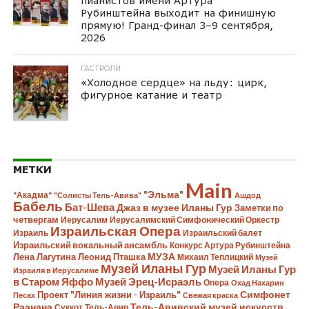
пианистов имени Артура
Рубинштейна выходит на финишную
прямую! Гранд-финал 3–9 сентября,
2026
ГАСТРОЛИ
«Холодное сердце» на льду: цирк,
фигурное катание и театр
МЕТКИ
Main
"Эльма"
"Акадма"
"Солисты Тель-Авива"
Ашдод
Бабель
Бат-Шева
Джаз в музее Иланы Гур
Заметки по
четвергам
Иерусалим
Иерусалимский Симфонический Оркестр
Израильская Опера
Израиль
Израильский балет
Израильский вокальный ансамбль
Конкурс Артура Рубинштейна
Лена Лагутина
Леонид Пташка
МУЗА
Михаил Теплицкий
Музей
Музей Иланы Гур
Музей Иланы Гур
Израиля в Иерусалиме
в Старом Яффо
Музей Эрец-Исраэль
Опера
Охад Нахарин
Симфонет
Проект "Линия жизни - Израиль"
Песах
Свежая краска
Раанана
Тель-Авивский музей искусств
Суккот
Тель-Авив