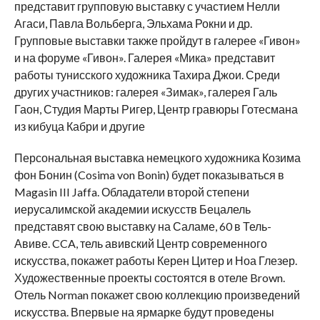
представит групповую выставку с участием Нелли
Агаси, Павла Вольберга, Эльхама Рокни и др.
Групповые выставки также пройдут в галерее «Гивон»
и на форуме «Гивон». Галерея «Мика» представит
работы тунисского художника Тахира Джои. Среди
других участников: галерея «Зимак», галерея Галь
Гаон, Студия Марты Ригер, Центр гравюры Готесмана
из кибуца Кабри и другие
Персональная выставка немецкого художника Козима
фон Бонин (Cosima von Bonin) будет показываться ​​в
Magasin III Jaffa. Обладатели второй степени
иерусалимской академии искусств Бецалель
представят свою выставку на Саламе, 60 в Тель-
Авиве. CCA, тель авивский Центр современного
искусства, покажет работы Керен Цитер и Ноа Глезер.
Художественные проекты состоятся в отеле Brown.
Отель Norman покажет свою коллекцию произведений
искусства. Впервые на ярмарке будут проведены