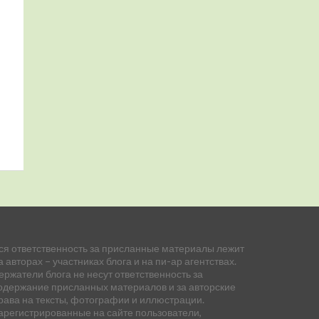
ся ответственность за присланные материалы лежит
а авторах – участниках блога и на пи-ар агентствах.
ержатели блога не несут ответственность за
одержание присланных материалов и за авторские
рава на тексты, фотографии и иллюстрации.
арегистрированные на сайте пользователи,