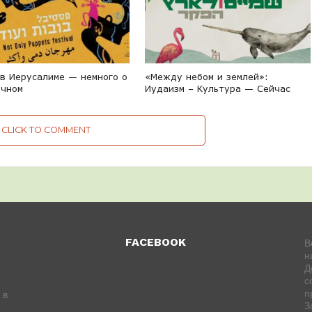
 в Иерусалиме — немного о
«Между небом и землей»:
ечном
Иудаизм – Культура — Сейчас
CLICK TO COMMENT
FACEBOOK
В
н
Д
с
п
 в
З