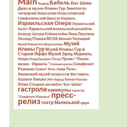
Main
Бабель
Бат-Шева
Ашдод
Джаз в музее Иланы Гур
Заметки по
четвергам
Иерусалим
Иерусалимский
Симфонический Оркестр
Израиль
Израильская Опера
Израильский
Израильский вокальный ансамбль
балет
Лена Лагутина
Конкурс Артура Рубинштейна
Леонид Пташка
МУЗА
Михаил Теплицкий
Музей
Музей Израиля в Иерусалиме
Иланы Гур
Музей Иланы Гур в
Старом Яффо
Музей Эрец-Исраэль
Проект "Линия
Опера
Охад Нахарин
Песах
Симфонет
жизни - Израиль"
Свежая краска
Раанана
Тель-
Суккот
Тель-Авив
Авивский музей искусств
Фестиваль
Ханука
Израиля
Эйн-Харод
Юлиан Рахлин
Юлия Стоцкая
ансамбль "Бат-Шева"
гастроли
каникулы
оркестр
пресс-
"Симфонет Раанана"
релиз
театр Маленький
цирк