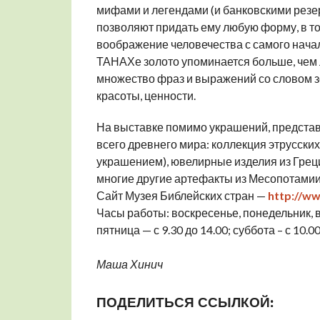
мифами и легендами (и банковскими резер
позволяют придать ему любую форму, в т
воображение человечества с самого начал
ТАНАХе золото упоминается больше, чем л
множество фраз и выражений со словом з
красоты, ценности.
На выставке помимо украшений, представ
всего древнего мира: коллекция этрусск
украшением), ювелирные изделия из Греци
многие другие артефакты из Месопотамии,
Сайт Музея Библейских стран —
http://ww
Часы работы: воскресенье, понедельник, вто
пятница — с 9.30 до 14.00; суббота – с 10.
Маша Хинич
ПОДЕЛИТЬСЯ ССЫЛКОЙ: