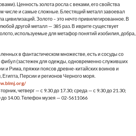
вами). Ценность золота росла с веками, его свойства
ом числе и самые сложные. Блестящий металл завоевал
а цивилизаций. Золото – это нечто привилегированное. В
юбой другой металл — 385 раз. В иврите существует
олото, используемые для метафор понятий изобилия, добра,
ленных в фантастическом множестве, есть и сосуды со
их фибул (застежек для одежды, одновременно служивших
и и Рима, пряжки поясов древне-китайских воинов и
 Египта, Персии и регионов Черного моря.
w.blmj.org/
рник, четверг — с 9.30 до 17.30; среда — с 9.30 до 21.30;
00 до 14.00. Телефон музея — 02-5611066