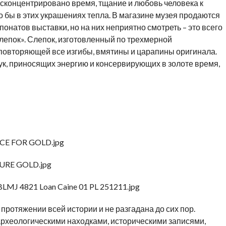
х сконцентрировано время, тщание и любовь человека к
о бы в этих украшениях тепла. В магазине музея продаются
онатов выставки, но на них неприятно смотреть – это всего
епок». Слепок, изготовленный по трехмерной
повторяющей все изгибы, вмятины и царапины оригинала.
рук, приносящих энергию и консервирующих в золоте время,
протяжении всей истории и не разгадана до сих пор.
 археологическими находками, историческими записями,