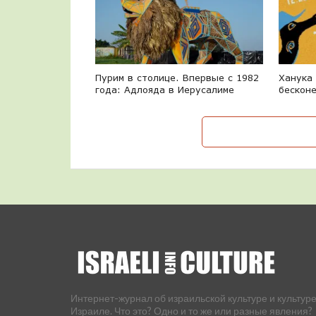
Пурим в столице. Впервые с 1982
Ханука
года: Адлояда в Иерусалиме
бескон
Интернет-журнал об израильской культуре и культуре
Израиле. Что это? Одно и то же или разные явления?