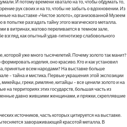
думали. И потому времени хватало на то, чтобы обдумать то,
ворение рук своих и на то, чтобы не забыть о вдохновении. Из
енные на выставке «Чистое золото», организованной Музеем
 в попытке разгадать тайну этого магического металла.
ми в витринах, матово переливается в темном зале,
бе взгляд, как опытный удав-гипнотизер слабовольного
йне, которой уже много тысячелетий. Почему золото так манит?
о формировать изделия, оно красиво. Кто и как установил
лла, принятые всем народами? На выставке больше
зале – тайна и мистика. Первые украшения этой экспозиции
, микейцы, греки, римляне, китайцы – все ценили золото и на
е на территориях этих государств, большая часть из
бленные давно жившими женщинами, и пряжки, скреплявшие
еских источников, часть которых цитируется на выставке.
ытесняется завораживающей красотой металла. В