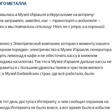
ОГО МЕТАЛЛА
вилась в Музей Израиля в Иерусалиме на встречу:
а заправлен, заведен, нас — транспорт и водителя —
ки и мы помчались столицу. Нет, не с утра, а в хороший
бенно у Электрической компании, которая к моменту нашего
ерном порядке» электричество в Музее Израиля, генератора
дить лимонад в кафе и не обесточить кассу в книжном
продажа каталогов). Так что в Музее Израиля дальше кассы не
аправиться с большим удовольствием и чувством мелкого
 в Музей Библейских стран, где всё работало, было
в тот день доступа к Интернету, о чем сообщил охранник на
, когда Интернета не было вовсе, а вот время было в избытке