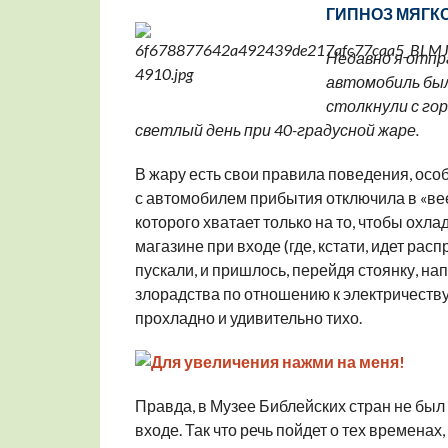
ГИПНОЗ МЯГК
Недавно я отпра
автомобиль был
столкнули с гор
светлый день при 40-градусной жаре.
В жару есть свои правила поведения, осо
с автомобилем прибытия отключила в «ве
которого хватает только на то, чтобы охла
магазине при входе (где, кстати, идет рас
пускали, и пришлось, перейдя стоянку, н
злорадства по отношению к электричеству,
прохладно и удивительно тихо.
Правда, в Музее Библейских стран не был 
входе. Так что речь пойдет о тех временах