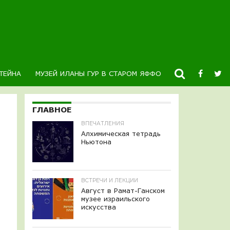
ТЕЙНА
МУЗЕЙ ИЛАНЫ ГУР В СТАРОМ ЯФФО
НОВОСТИ
К
ГЛАВНОЕ
ВПЕЧАТЛЕНИЯ
Алхимическая тетрадь
Ньютона
ВСТРЕЧИ И ЛЕКЦИИ
Август в Рамат-Ганском
музее израильского
искусства