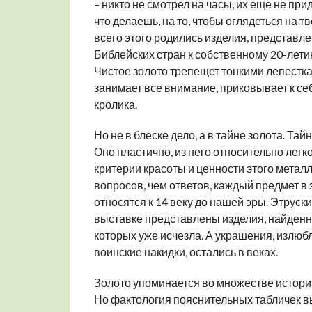
– никто не смотрел на часы, их еще не при
что делаешь, на то, чтобы оглядеться на т
всего этого родились изделия, представл
Библейских стран к собственному 20-летию
Чистое золото трепещет тонкими лепестка
занимает все внимание, приковывает к се
кролика.
Но не в блеске дело, а в тайне золота. Та
Оно пластично, из него относительно легк
критерии красоты и ценности этого мета
вопросов, чем ответов, каждый предмет в 
относятся к 14 веку до нашей эры. Этруски
выставке представлены изделия, найденны
которых уже исчезла. А украшения, излю
воинские накидки, остались в веках.
Золото упоминается во множестве историч
Но фактология пояснительных табличек в