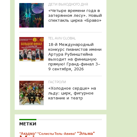
ДЕТИ ВЫХОДНОГО ДНЯ
«Четыре времени года в
затерянном лесу». Новый
спектакль цирка «Браво»
TEL AVIV GLOBAL
18-й Международный
конкурс пианистов имени
Артура Рубинштейна
выходит на финишную
прямую! Гранд-финал 3–
9 сентября, 2026
ГАСТРОЛИ
«Холодное сердце» на
льду: цирк, фигурное
катание и театр
МЕТКИ
"Эльма"
"Акадма"
"Солисты Тель-Авива"