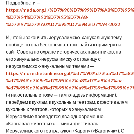
Подробности —
https://mada.org.il/%D7%90%D7%99%D7%A8%D7
%D7%94%D7%90%D7%95%D7%A8-
%D7%97%D7%A0%D7%95%D7%9B%D7%94-2022
И, чтобы закончить иерусалимско-ханукальную тему —
вообще-то она бесконечна, стоит зайти к примеру на
сайт Совета по охране исторических памятников, на
его ханукально-иерусалимскую страницу с
иерусалимско-ханукальными темами —
https://moreshetonline.org.il/%d7%90%d7%aa%d7%a8
%d7%94%d7%9e%d7%95%d7%a8%d7%a9%d7%aa-
%d7%99%d7%a8%d7%95%d7%a9%d7%9c%d7%99%d7
(и на остальные тоже — там кладезь информации),
перейдем к куклам, к кукольным театрам, к фестивалям
кукольных театров, которых в ханукальном
Иерусалиме проводятся два одновременно:
«Карнавал животных» — мини-фестиваль
Иерусалимского театра кукол «Карон» («Вагончик»). С