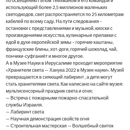
по освещению Гилом Тейхманом и его командой и
использующий более 2,5 миллионов маленьких
светодиодов, свет распространяется по 25 километрам
кабелей по всему саду. На пути следования –
остановки с представлениями и музыкой, киоски с
произведениями искусства, кулинарные прилавки с
едой в духе европейской зимы – горячие каштаны,
французские блины, хот-доги, горячий шоколад, чай,
пончики-суфганиёт и многое другое.
А в Музее Науки в Иерусалиме проходит мероприятие
«Хранители света — Ханука 2022 в Музее науки». Музей
превращаются в сияющий лабиринт , а дети могут
стать хранителями света. Как написано на сайте музея:
мультисенсорный праздник света и огня;
— Встреча с пожарными пожарно-спасательной
службы Израиля.
— Лабиринт света
— Научная демонстрация свойств огня
— Строительная мастерская — Волшебный свиток