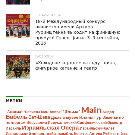
TEL AVIV GLOBAL
18-й Международный конкурс
пианистов имени Артура
Рубинштейна выходит на финишную
прямую! Гранд-финал 3–9 сентября,
2026
ГАСТРОЛИ
«Холодное сердце» на льду: цирк,
фигурное катание и театр
МЕТКИ
Main
"Эльма"
"Акадма"
"Солисты Тель-Авива"
Ашдод
Бабель
Бат-Шева
Джаз в музее Иланы Гур
Заметки по
четвергам
Иерусалим
Иерусалимский Симфонический Оркестр
Израильская Опера
Израиль
Израильский балет
Израильский вокальный ансамбль
Конкурс Артура Рубинштейна