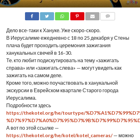
COMMENTS
Дело все-таки к Хануке. Уже скоро-скоро.
В Иерусалиме ежедневно с 18 по 25 декабря у Стены
плача будет проходить церемония зажигания
ханукальных свечей в 16-30.
Те. кто любит подискутировать на тему «зажигать
справа» или «зажигать слева» — могут увидеть как
зажигать на самом деле.
Кроме того, можно поучаствовать в ханукальной
экскурсии в Еврейском квартале Старого города
Иерусалима.
Подробности здесь
https://thekotel.org/he/tourtype/%D7%A1%D7%99
%D7%97%D7%A0%D7%95%D7%9B%D7%99%D7%95%D
А вот по этой ссылке —
https://thekotel.org/he/kotel/kotel_cameras/
— можно