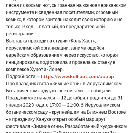
песня из восьми нот, сыгранная на южноамериканском
инструменте и сведенная посетителями; огромный
комикс, в котором зритель находит свою историю и не
только. Вход — платный, по предварительной
регистрации.
Выставка проходит в студии «Коль Хаот»,
иерусалимской организации, занимающейся
еврейским образованием через искусство, которая
инициировала, подготовила и провела выставку в
комплексе Хуцот а-Йоцер.
Подробности —
https://www.kolhaot.com/popup
Про праздник света «Зимние огни» в Иерусалимском
Ботаническом саду уже все писали — сообщали.
Праздник уже начался — 12 декабря, продлится до 31
января 2023 года, с 17:00 — 21:00. В Иерусалимском
ботаническом саду – крупнейшем на Ближнем Востоке
– к празднику Ханука открыт особый маршрут
фестиваля «Зимние огни». Разработанный художником