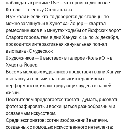
наблюдать в режиме Live — что происходит возле
Котеля — то есть у Стены плача.
И уж коли и если кто-то доберется до столицы, то
можно заглянуть и в Хуцот ха-Йоцер — квартал
ремесленников в 5 минутах ходьбы от Яффских ворот
Старого города. там, в дни Хануки, с 18 по 26 декабря,
проводится интерактивная ханукальная поп-ап
выставка «О чудесах»:
8 художников — 8 выставок в галерее «Коль аОт» в
Хуцот а-Йоцер.
Восемь молодых художников представят в дни Хануки
выставку из восьми красочных интерактивных
перформансов, иллюстрирующих чудеса в нашей
жизни.
Посетителям предлагается трогать, думать, рисовать,
фотографировать и восхищаться разнообразным и
осязаемым искусством.
Среди экспонатов: сотни изображений выпечки,
созданных с помощью искусственного интеллекта;