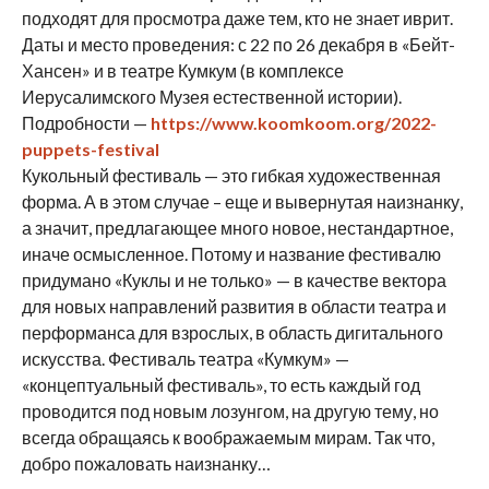
подходят для просмотра даже тем, кто не знает иврит.
Даты и место проведения: с 22 по 26 декабря в «Бейт-
Хансен» и в театре Кумкум (в комплексе
Иерусалимского Музея естественной истории).
Подробности —
https://www.koomkoom.org/2022-
puppets-festival
Кукольный фестиваль — это гибкая художественная
форма. А в этом случае – еще и вывернутая наизнанку,
а значит, предлагающее много новое, нестандартное,
иначе осмысленное. Потому и название фестивалю
придумано «Куклы и не только» — в качестве вектора
для новых направлений развития в области театра и
перформанса для взрослых, в область дигитального
искусства. Фестиваль театра «Кумкум» —
«концептуальный фестиваль», то есть каждый год
проводится под новым лозунгом, на другую тему, но
всегда обращаясь к воображаемым мирам. Так что,
добро пожаловать наизнанку…