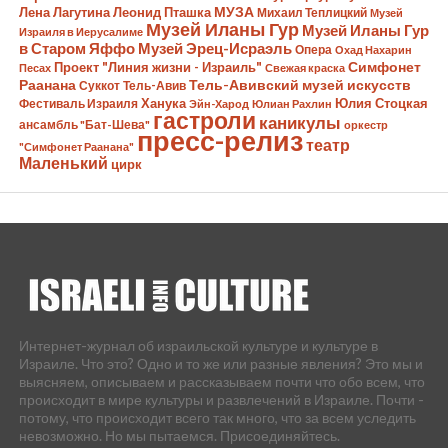
Лена Лагутина
Леонид Пташка
МУЗА
Михаил Теплицкий
Музей
Музей Иланы Гур
Музей Иланы Гур
Израиля в Иерусалиме
в Старом Яффо
Музей Эрец-Исраэль
Опера
Охад Нахарин
Симфонет
Проект "Линия жизни - Израиль"
Песах
Свежая краска
Раанана
Тель-Авивский музей искусств
Суккот
Тель-Авив
Ханука
Юлия Стоцкая
Фестиваль Израиля
Эйн-Харод
Юлиан Рахлин
гастроли
каникулы
ансамбль "Бат-Шева"
оркестр
пресс-релиз
театр
"Симфонет Раанана"
Маленький
цирк
Интернет-журнал об израильской культуре и культуре в
Израиле. Что это? Одно и то же или разные явления? Это мы и
выясняем, описываем и рассказываем почти что обо всем, что
происходит в мире культуры и развлечений в Израиле. Почти -
потому, что происходит всего так много, что за всем уследить
невозможно. Но мы пытаемся. Присоединяйтесь.