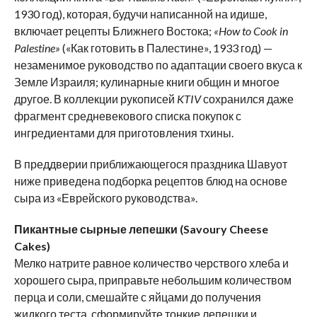
1930 год), которая, будучи написанной на идише,
включает рецепты Ближнего Востока;
«How to Cook in
Palestine»
(«Как готовить в Палестине», 1933 год) —
незаменимое руководство по адаптации своего вкуса к
Земле Израиля; кулинарные книги общин и многое
другое. В коллекции рукописей
KTIV
сохранился даже
фрагмент средневекового списка покупок с
ингредиентами для приготовления тхины.
В преддверии приближающегося праздника Шавуот
ниже приведена подборка рецептов блюд на основе
сыра из «Еврейского руководства».
Пикантные сырные лепешки (Savoury Cheese
Cakes)
Мелко натрите равное количество черствого хлеба и
хорошего сыра, приправьте небольшим количеством
перца и соли, смешайте с яйцами до получения
жидкого теста, сформируйте тонкие лепешки и