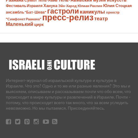
Суккот
Тель-Авив
Ханука
Юлия Стоцкая
Фестиваль Израиля
Эйн-Харод
Юлиан Рахлин
гастроли
каникулы
ансамбль "Бат-Шева"
оркестр
пресс-релиз
театр
"Симфонет Раанана"
Маленький
цирк
Интернет-журнал об израильской культуре и культуре в
Израиле. Что это? Одно и то же или разные явления? Это мы и
выясняем, описываем и рассказываем почти что обо всем, что
происходит в мире культуры и развлечений в Израиле. Почти -
потому, что происходит всего так много, что за всем уследить
невозможно. Но мы пытаемся. Присоединяйтесь.