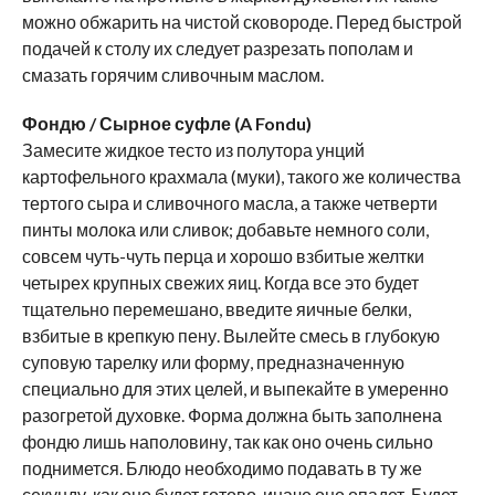
можно обжарить на чистой сковороде. Перед быстрой
подачей к столу их следует разрезать пополам и
смазать горячим сливочным маслом.
Фондю / Сырное суфле (A Fondu)
Замесите жидкое тесто из полутора унций
картофельного крахмала (муки), такого же количества
тертого сыра и сливочного масла, а также четверти
пинты молока или сливок; добавьте немного соли,
совсем чуть-чуть перца и хорошо взбитые желтки
четырех крупных свежих яиц. Когда все это будет
тщательно перемешано, введите яичные белки,
взбитые в крепкую пену. Вылейте смесь в глубокую
суповую тарелку или форму, предназначенную
специально для этих целей, и выпекайте в умеренно
разогретой духовке. Форма должна быть заполнена
фондю лишь наполовину, так как оно очень сильно
поднимется. Блюдо необходимо подавать в ту же
секунду, как оно будет готово, иначе оно опадет. Будет