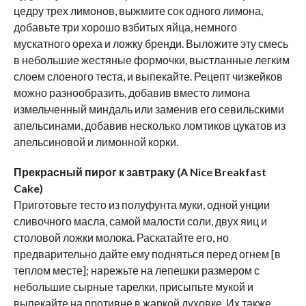
цедру трех лимонов, выжмите сок одного лимона,
добавьте три хорошо взбитых яйца, немного
мускатного ореха и ложку бренди. Выложите эту смесь
в небольшие жестяные формочки, выстланные легким
слоем слоеного теста, и выпекайте. Рецепт чизкейков
можно разнообразить, добавив вместо лимона
измельченный миндаль или заменив его севильскими
апельсинами, добавив несколько ломтиков цукатов из
апельсиновой и лимонной корки.
Прекрасный пирог к завтраку (A Nice Breakfast
Cake)
Приготовьте тесто из полуфунта муки, одной унции
сливочного масла, самой малости соли, двух яиц и
столовой ложки молока. Раскатайте его, но
предварительно дайте ему подняться перед огнем [в
теплом месте]; нарежьте на лепешки размером с
небольшие сырные тарелки, присыпьте мукой и
выпекайте на противне в жаркой духовке. Их также