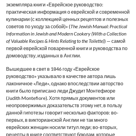
экземпляра книги «Еврейское руководство:
практическая информация о еврейской и современной
кулинарии (с коллекцией ценных рецептов и полезных
советов по уходу за собой)» (
The Jewish Manual: Practical
Information in Jewish and Modern Cookery (With a Collection
of Valuable Recipes & Hints Relating to the Toilette)
) — самой
первой еврейской поваренной книги и руководства по
домоводству, изданных в Англии.
Вышедшее в свет в 1846 году «Еврейское
руководство» указывало в качестве автора лишь
лаконичное «Леди», однако впоследствии авторство
книги было приписано леди Джудит Монтефиоре
(Judith Montefiore). Хотя прямых документов или
неопровержимых доказательств этому нет, в пользу
данной гипотезы говорит несколько факторов: во-
первых, в викторианской Англии не так много
еврейских женщин носили титул леди; во-вторых,
рецепты в книге соответствуют блюдам, которые