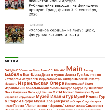
пианистов имени Артура
Рубинштейна выходит на финишную
прямую! Гранд-финал 3–9 сентября,
2026
ГАСТРОЛИ
«Холодное сердце» на льду: цирк,
фигурное катание и театр
МЕТКИ
Main
"Эльма"
"Акадма"
"Солисты Тель-Авива"
Ашдод
Бабель
Бат-Шева
Джаз в музее Иланы Гур
Заметки по
четвергам
Иерусалим
Иерусалимский Симфонический Оркестр
Израильская Опера
Израиль
Израильский балет
Израильский вокальный ансамбль
Конкурс Артура Рубинштейна
Лена Лагутина
Леонид Пташка
МУЗА
Михаил Теплицкий
Музей
Музей Иланы Гур
Музей Иланы Гур
Израиля в Иерусалиме
в Старом Яффо
Музей Эрец-Исраэль
Опера
Охад Нахарин
Симфонет
Проект "Линия жизни - Израиль"
Песах
Свежая краска
Раанана
Тель-Авивский музей искусств