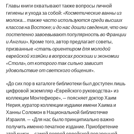
Главы книги охватывают также вопросы личной
гигиены и ухода за собой:
«Косметические ванны из
молока… также часто используются среди высших
классов на Востоке; и до нас дошли сведения, что они
постепенно завоевывают популярность во Франции
и Англии»
. Кроме того, автор предлагает советы,
призванные
«стать ориентиром для молодой
еврейской хозяйки в вопросах роскоши и экономии
«Стола», от которого так сильно зависит
удовольствие от светского общения»
.
«До сих пор в каталоге библиотеки был доступен лишь
цифровой экземпляр «Еврейского руководства» из
коллекции Монтефиоре», — поясняет доктор Хаим
Нерия, куратор коллекции иудаики имени Хаима и
Ханны Соломон в Национальной библиотечке
Израиля. — «Для нас было принципиально важно
получить именно печатное издание. Приобретение
этой книги — самой первой еврейской поваренной