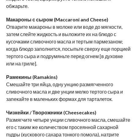
обжарьте.
Макароны с сыром (Maccaroni and Cheese)
Отварите макароны в молоке или воде до мягкости,
затем слейте жидкость и выложите их на блюдо с
кусочками сливочного масла и тертым пармезаном;
когда блюдо заполнится, посыпьте сверху еще порцией
тертого сыра и подрумяньте перед огнем [в духовке
или на гриле].
Рамекины (Ramakins)
Смешайте три яйца, одну унцию размягченного
сливочного масла и две унции мелко тертого сыра и
запекайте в маленьких формах для тарталеток.
Чизкейки / Творожники (Cheesecakes)
Размягчите четыре унции сливочного масла, смешайте
его с таким же количеством просеянной сахарной
пудры (кускового сахара тонкого помола), натрите