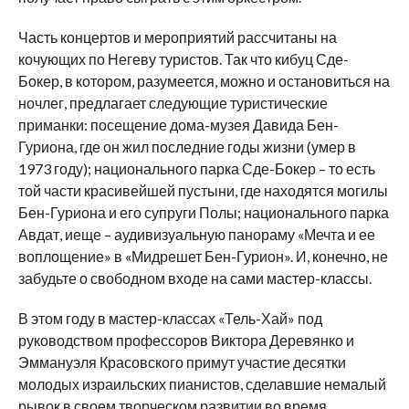
Часть концертов и мероприятий рассчитаны на
кочующих по Негеву туристов. Так что кибуц Сде-
Бокер, в котором, разумеется, можно и остановиться на
ночлег, предлагает следующие туристические
приманки: посещение дома-музея Давида Бен-
Гуриона, где он жил последние годы жизни (умер в
1973 году); национального парка Сде-Бокер – то есть
той части красивейшей пустыни, где находятся могилы
Бен-Гуриона и его супруги Полы; национального парка
Авдат, иеще – аудивизуальную панораму «Мечта и ее
воплощение» в «Мидрешет Бен-Гурион». И, конечно, не
забудьте о свободном входе на сами мастер-классы.
В этом году в мастер-классах «Тель-Хай» под
руководством профессоров Виктора Деревянко и
Эммануэля Красовского примут участие десятки
молодых израильских пианистов, сделавшие немалый
рывок в своем творческом развитии во время