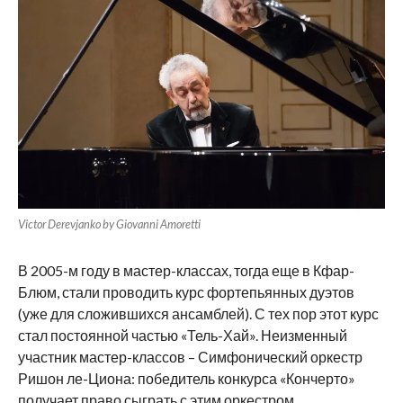
Victor Derevjanko by Giovanni Amoretti
В 2005-м году в мастер-классах, тогда еще в Кфар-
Блюм, стали проводить курс фортепьянных дуэтов
(уже для сложившихся ансамблей). С тех пор этот курс
стал постоянной частью «Тель-Хай». Неизменный
участник мастер-классов – Симфонический оркестр
Ришон ле-Циона: победитель конкурса «Кончерто»
получает право сыграть с этим оркестром.