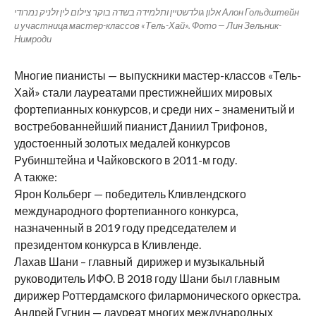
אלון גולדשטיין ותלמידה בשדה בוקר צילום לין זלניק נמרודי Алон Гольдштейн
и участница мастер-классов «Тель-Хай». Фото — Лин Зельник-
Нимроди
Многие пианисты — выпускники мастер-классов «Тель-
Хай» стали лауреатами престижнейших мировых
фортепианных конкурсов, и среди них – знаменитый и
востребованнейший пианист Даниил Трифонов,
удостоенный золотых медалей конкурсов
Рубинштейна и Чайковского в 2011-м году.
А также:
Ярон Кольберг — победитель Кливлендского
международного фортепианного конкурса,
назначенный в 2019 году председателем и
президентом конкурса в Кливленде.
Лахав Шани – главный дирижер и музыкальный
руководитель ИФО. В 2018 году Шани был главным
дирижер Роттердамского филармонического оркестра.
Андрей Гугнин — лауреат многих международных