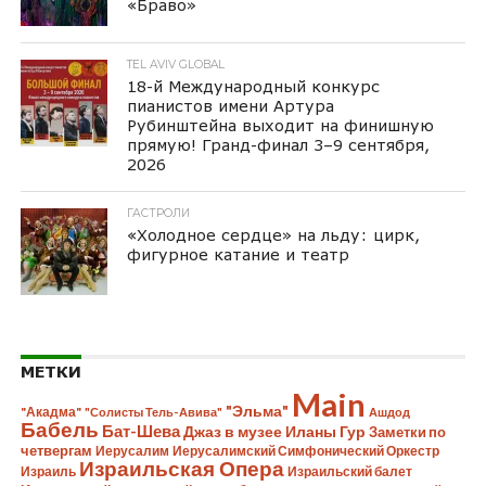
«Браво»
TEL AVIV GLOBAL
18-й Международный конкурс
пианистов имени Артура
Рубинштейна выходит на финишную
прямую! Гранд-финал 3–9 сентября,
2026
ГАСТРОЛИ
«Холодное сердце» на льду: цирк,
фигурное катание и театр
МЕТКИ
Main
"Эльма"
"Акадма"
"Солисты Тель-Авива"
Ашдод
Бабель
Бат-Шева
Джаз в музее Иланы Гур
Заметки по
четвергам
Иерусалим
Иерусалимский Симфонический Оркестр
Израильская Опера
Израиль
Израильский балет