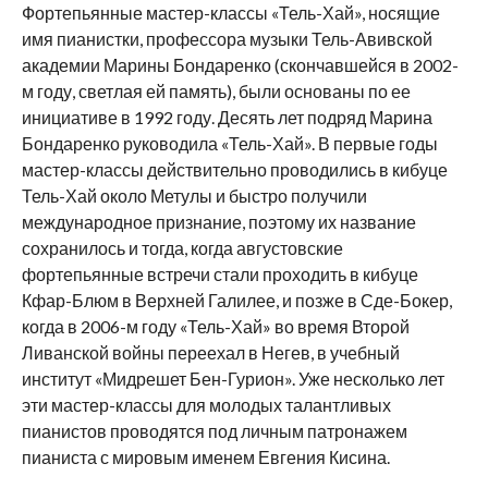
Фортепьянные мастер-классы «Тель-Хай», носящие
имя пианистки, профессора музыки Тель-Авивской
академии Марины Бондаренко (скончавшейся в 2002-
м году, светлая ей память), были основаны по ее
инициативе в 1992 году. Десять лет подряд Марина
Бондаренко руководила «Тель-Хай». В первые годы
мастер-классы действительно проводились в кибуце
Тель-Хай около Метулы и быстро получили
международное признание, поэтому их название
сохранилось и тогда, когда августовские
фортепьянные встречи стали проходить в кибуце
Кфар-Блюм в Верхней Галилее, и позже в Сде-Бокер,
когда в 2006-м году «Тель-Хай» во время Второй
Ливанской войны переехал в Негев, в учебный
институт «Мидрешет Бен-Гурион». Уже несколько лет
эти мастер-классы для молодых талантливых
пианистов проводятся под личным патронажем
пианиста с мировым именем Евгения Кисина.