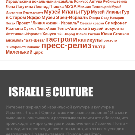
Израильский вокальный ансамбль
Конкурс Артура Рубинштейна
МУЗА
Лена Лагутина
Леонид Пташка
Михаил Теплицкий
Музей
Музей Иланы Гур
Музей Иланы Гур
Израиля в Иерусалиме
в Старом Яффо
Музей Эрец-Исраэль
Опера
Охад Нахарин
Симфонет
Проект "Линия жизни - Израиль"
Песах
Свежая краска
Раанана
Тель-Авивский музей искусств
Суккот
Тель-Авив
Ханука
Юлия Стоцкая
Фестиваль Израиля
Эйн-Харод
Юлиан Рахлин
гастроли
каникулы
ансамбль "Бат-Шева"
оркестр
пресс-релиз
театр
"Симфонет Раанана"
Маленький
цирк
Интернет-журнал об израильской культуре и культуре в
Израиле. Что это? Одно и то же или разные явления? Это мы и
выясняем, описываем и рассказываем почти что обо всем, что
происходит в мире культуры и развлечений в Израиле. Почти -
потому, что происходит всего так много, что за всем уследить
невозможно. Но мы пытаемся. Присоединяйтесь.