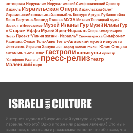
четвергам
Иерусалим
Иерусалимский Симфонический Оркестр
Израильская Опера
Израиль
Израильский балет
Израильский вокальный ансамбль
Конкурс Артура Рубинштейна
Лена Лагутина
Леонид Пташка
МУЗА
Михаил Теплицкий
Музей
Музей Иланы Гур
Музей Иланы Гур
Израиля в Иерусалиме
в Старом Яффо
Музей Эрец-Исраэль
Опера
Охад Нахарин
Симфонет
Проект "Линия жизни - Израиль"
Песах
Свежая краска
Раанана
Тель-Авивский музей искусств
Суккот
Тель-Авив
Ханука
Юлия Стоцкая
Фестиваль Израиля
Эйн-Харод
Юлиан Рахлин
гастроли
каникулы
ансамбль "Бат-Шева"
оркестр
пресс-релиз
театр
"Симфонет Раанана"
Маленький
цирк
Интернет-журнал об израильской культуре и культуре в
Израиле. Что это? Одно и то же или разные явления? Это мы и
выясняем, описываем и рассказываем почти что обо всем, что