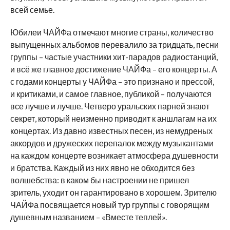
всей семье.
Юбилеи ЧАЙФа отмечают многие страны, количество
выпущенных альбомов перевалило за тридцать, песни
группы – частые участники хит-парадов радиостанций,
и всё же главное достижение ЧАЙФа – его концерты. А
с годами концерты у ЧАЙФа – это признано и прессой,
и критиками, и самое главное, публикой – получаются
все лучше и лучше. Четверо уральских парней знают
секрет, который неизменно приводит к аншлагам на их
концертах. Из давно известных песен, из немудреных
аккордов и дружеских перепалок между музыкантами
на каждом концерте возникает атмосфера душевности
и братства. Каждый из них явно не обходится без
волшебства: в каком бы настроении не пришел
зритель, уходит он гарантировано в хорошем. Зрителю
ЧАЙФа посвящается новый тур группы с говорящим
душевным названием – «Вместе теплей».