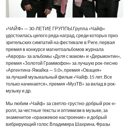
«ЧАЙФ» — 30-ЛЕТИЕ ГРУППЫ.Группа «Чайф»
удостоилась целого ряда наград, среди которых приз
зрительских симпатий на фестивале в Риге, первая
премия в конкурсе магнитоальбомов журнала
«Аврора» за альбомы «Дуля с маком» и «Дерьмонтин»,
премия «Золотой Граммофон» за лучшую рок-песню
«Аргентина-Ямайка — 5:0», премия «Овация»
за лучший музыкальный фильм «Чайф. 15 лет. Все
только начинается», премия «МузТВ» за вклад в рок-
музыку и др.
Мы любим «Чайф» за светло-грустно-добрый рок-н-
ролл, за честные тексты и оптимизм в музыке, за
знаменитое «оранжевое настроение» и добрый
вибрирующий голос Владимира Шахрина. Фразы