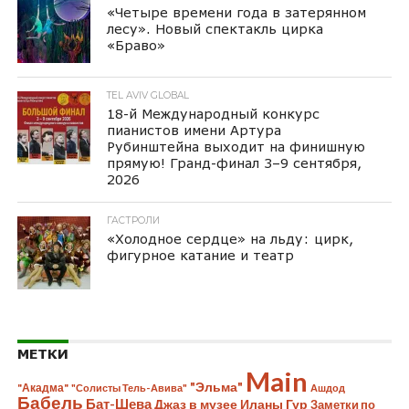
«Четыре времени года в затерянном
лесу». Новый спектакль цирка
«Браво»
TEL AVIV GLOBAL
18-й Международный конкурс
пианистов имени Артура
Рубинштейна выходит на финишную
прямую! Гранд-финал 3–9 сентября,
2026
ГАСТРОЛИ
«Холодное сердце» на льду: цирк,
фигурное катание и театр
МЕТКИ
Main
"Эльма"
"Акадма"
"Солисты Тель-Авива"
Ашдод
Бабель
Бат-Шева
Джаз в музее Иланы Гур
Заметки по