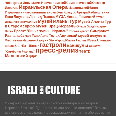
четвергам
Иерусалим
Иерусалимский Симфонический Оркестр
Израильская Опера
Израиль
Израильский балет
Израильский вокальный ансамбль
Конкурс Артура Рубинштейна
Лена Лагутина
Леонид Пташка
МУЗА
Михаил Теплицкий
Музей
Музей Иланы Гур
Музей Иланы Гур
Израиля в Иерусалиме
в Старом Яффо
Музей Эрец-Исраэль
Опера
Охад Нахарин
Симфонет
Проект "Линия жизни - Израиль"
Песах
Свежая краска
Раанана
Тель-Авивский музей искусств
Суккот
Тель-Авив
Ханука
Юлия Стоцкая
Фестиваль Израиля
Эйн-Харод
Юлиан Рахлин
гастроли
каникулы
ансамбль "Бат-Шева"
оркестр
пресс-релиз
театр
"Симфонет Раанана"
Маленький
цирк
Интернет-журнал об израильской культуре и культуре в
Израиле. Что это? Одно и то же или разные явления? Это мы и
выясняем, описываем и рассказываем почти что обо всем, что