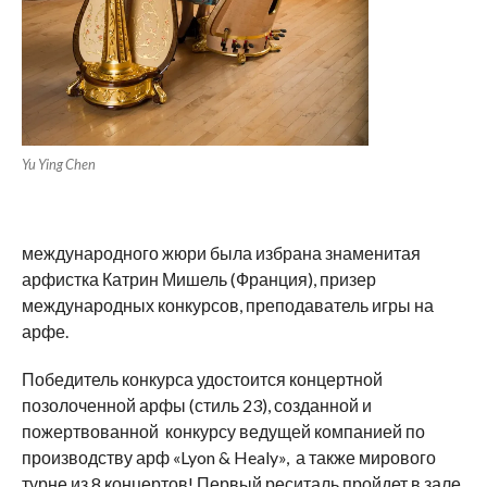
Yu Ying Chen
международного жюри была избрана знаменитая
арфистка Катрин Мишель (Франция), призер
международных конкурсов, преподаватель игры на
арфе.
Победитель конкурса удостоится концертной
позолоченной арфы (стиль 23), созданной и
пожертвованной конкурсу ведущей компанией по
производству арф «Lyon & Healy», а также мирового
турне из 8 концертов! Первый реситаль пройдет в зале