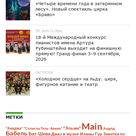
«Четыре времени года в затерянном
лесу». Новый спектакль цирка
«Браво»
TEL AVIV GLOBAL
18-й Международный конкурс
пианистов имени Артура
Рубинштейна выходит на финишную
прямую! Гранд-финал 3–9 сентября,
2026
ГАСТРОЛИ
«Холодное сердце» на льду: цирк,
фигурное катание и театр
МЕТКИ
Main
"Эльма"
"Акадма"
"Солисты Тель-Авива"
Ашдод
Бабель
Бат-Шева
Джаз в музее Иланы Гур
Заметки по