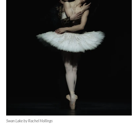
Swan Lake by Rachel Hollings