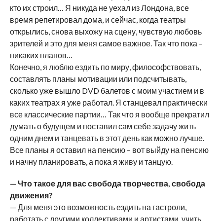
кто их строил… Я никуда не уехал из Лондона, все
время репетировал дома, и сейчас, когда театры
открылись, снова выхожу на сцену, чувствую любовь
зрителей и это для меня самое важное. Так что пока –
никаких планов…
Конечно, я люблю ездить по миру, философствовать,
составлять планы мотивации или подсчитывать,
сколько уже вышло DVD балетов с моим участием и в
каких театрах я уже работал. Я станцевал практически
все классические партии… Так что я вообще прекратил
думать о будущем и поставил сам себе задачу жить
одним днем и танцевать в этот день как можно лучше.
Все планы я оставил на пенсию – вот выйду на пенсию
и начну планировать, а пока я живу и танцую.
— Что такое для вас свобода творчества, свобода
движения?
— Для меня это возможность ездить на гастроли,
работать с другими коллективами и артистами, учить