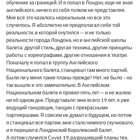
обучение за границей. И я попал в Лондон, еще не зная
английского, ничего из себя толком не представляя.
Мне всё это казалось нереальным, но все это
случилось. Я абсолютно не предполагал себе той
реальности, в которой очутился — и не только
реальности города Лондона, но и английской школы
балета: другой стиль, другая техника, другие принципы
работы с хореографами, другие отношения в театре.
Поначалу я попал в труппу Английского
Национального балета, станцевал там много партий.
Были ли у меня такие планы прежде? Нет, не было – но
так вышло и это замечательно. В Английском
Национальном балете я провел пять лет — и не жалею
ни об одном дне. Представьте: мне всего 19 лет, я уже
ведущий танцовщик, танцую с прекрасными
партнершами. Я совсем не думал о будущем, но потом
я станцевал все партии, мне стало немного скучновато,
и я перешел в Лондонский Королевский балет.
А потом случился Сovid-19, разрушивший планы тех,