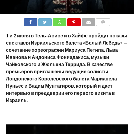
COMMENTS
1 и 2 июня в Тель-Авиве и в Хайфе пройдут показы
спектакля Израильского балета «Белый Лебедь» —
сочетание хореографии Мариуса Петипа, Льва
Иванова и Андониса Фониадакиса, музыки
Чайковского и Жюльена Террида. В качестве
премьеров приглашены ведущие солисты
Лондонского Королевского балета Марианела
Нуньес и Вадим Мунтагиров, который и дает
интервью в преддверии его первого визита в
Израиль.