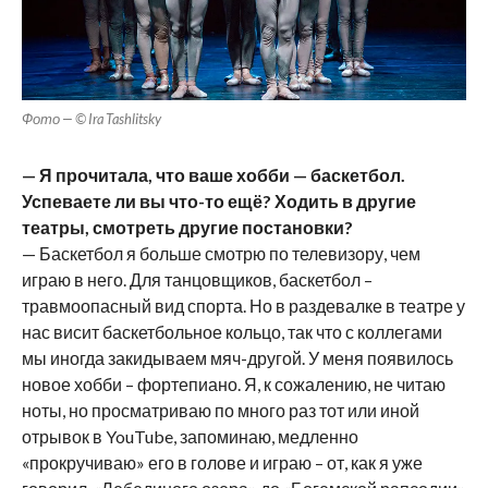
Фото — © Ira Tashlitsky
— Я прочитала, что ваше хобби — баскетбол.
Успеваете ли вы что-то ещё? Ходить в другие
театры, смотреть другие постановки?
— Баскетбол я больше смотрю по телевизору, чем
играю в него. Для танцовщиков, баскетбол –
травмоопасный вид спорта. Но в раздевалке в театре у
нас висит баскетбольное кольцо, так что с коллегами
мы иногда закидываем мяч-другой. У меня появилось
новое хобби – фортепиано. Я, к сожалению, не читаю
ноты, но просматриваю по много раз тот или иной
отрывок в YouTube, запоминаю, медленно
«прокручиваю» его в голове и играю – от, как я уже