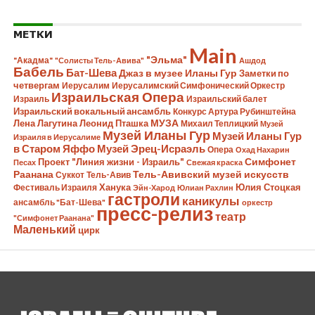
МЕТКИ
Main
"Эльма"
"Акадма"
"Солисты Тель-Авива"
Ашдод
Бабель
Бат-Шева
Джаз в музее Иланы Гур
Заметки по
четвергам
Иерусалим
Иерусалимский Симфонический Оркестр
Израильская Опера
Израиль
Израильский балет
Израильский вокальный ансамбль
Конкурс Артура Рубинштейна
Лена Лагутина
Леонид Пташка
МУЗА
Михаил Теплицкий
Музей
Музей Иланы Гур
Музей Иланы Гур
Израиля в Иерусалиме
в Старом Яффо
Музей Эрец-Исраэль
Опера
Охад Нахарин
Симфонет
Проект "Линия жизни - Израиль"
Песах
Свежая краска
Раанана
Тель-Авивский музей искусств
Суккот
Тель-Авив
Ханука
Юлия Стоцкая
Фестиваль Израиля
Эйн-Харод
Юлиан Рахлин
гастроли
каникулы
ансамбль "Бат-Шева"
оркестр
пресс-релиз
театр
"Симфонет Раанана"
Маленький
цирк