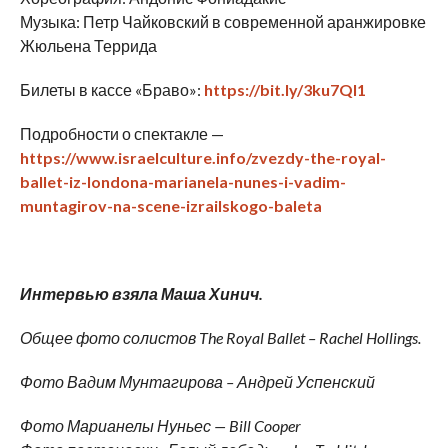
Музыка: Петр Чайковский в современной аранжировке
Жюльена Террида
Билеты в кассе «Браво»:
https://bit.ly/3ku7Ql1
Подробности о спектакле —
https://www.israelculture.info/zvezdy-the-royal-
ballet-iz-londona-marianela-nunes-i-vadim-
muntagirov-na-scene-izrailskogo-baleta
Интервью взяла Маша Хинич.
Общее фото
солистов
The
Royal
Ballet
–
Rachel
Hollings
.
Фото Вадим Мунтагирова – Андрей Успенский
Фото Марианелы Нуньес — Bill Cooper