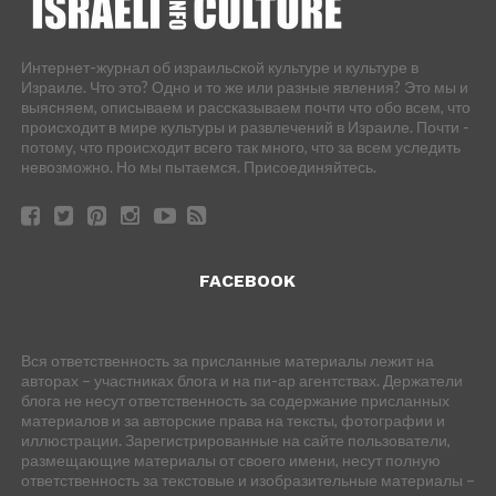
Интернет-журнал об израильской культуре и культуре в
Израиле. Что это? Одно и то же или разные явления? Это мы и
выясняем, описываем и рассказываем почти что обо всем, что
происходит в мире культуры и развлечений в Израиле. Почти -
потому, что происходит всего так много, что за всем уследить
невозможно. Но мы пытаемся. Присоединяйтесь.
FACEBOOK
Вся ответственность за присланные материалы лежит на
авторах – участниках блога и на пи-ар агентствах. Держатели
блога не несут ответственность за содержание присланных
материалов и за авторские права на тексты, фотографии и
иллюстрации. Зарегистрированные на сайте пользователи,
размещающие материалы от своего имени, несут полную
ответственность за текстовые и изобразительные материалы –