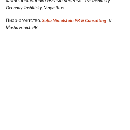
Фото постановки «Белый лебедь» – Ira Tashlitsky,
Gennady Tashlitsky, Maya Iltus.
Пиар-агентство:
Sofia
Nimelstein
PR
&
Consulting
и
М
asha
Hinich
PR