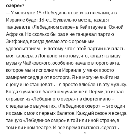
озере»?
— У меня уже 15 «Лебединых озер» за плечами, а в
Израиле будет 16-е… Буквально месяц назад я
танцевал в «Лебедином озере» в Кейптауне в Южной
Африке. Но сколько бы раз я не танцевал партию
Зигфрида, всегда делаю это с огромным
удовольствием – и потому, что с этой партии началась
моя карьера в Лондоне, и потому, что, когда я слышу
музыку Чайковского, особенно начало второго акта,
которое мы и исполним в Израиле, у меня просто
замирает сердце от восторга. Я не могу не выйти на
сцену и не станцевать – я просто влюблен в эту музыку.
Когда я учился в балетном училище в Перми, то играл
отрывки из «Лебединого озера» на фортепиано –
специально выучил их. «Лебединое озеро» — это один
из самых моих первых балетов. Каждый сезон я всегда
танцую «Лебединое озеро» в той или иной стране, в
том или ином театре. И все время пытаюсь сделать