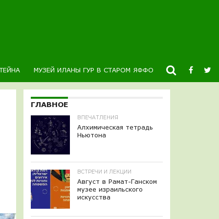
ТЕЙНА
МУЗЕЙ ИЛАНЫ ГУР В СТАРОМ ЯФФО
НОВОСТИ
К
ГЛАВНОЕ
ВПЕЧАТЛЕНИЯ
Алхимическая тетрадь
Ньютона
ВСТРЕЧИ И ЛЕКЦИИ
Август в Рамат-Ганском
музее израильского
искусства