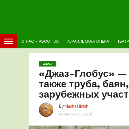
О НАС – ABOUT US
ИЗРАИЛЬСКАЯ ОПЕРА
ТЕАТ
ДЖАЗ
«Джаз-Глобус» — 
также труба, баян
зарубежных учас
By
Masha Hinich
Posted on
23.02.2016