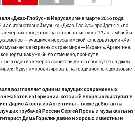
COMMENTS
аля «Джаз-Глобус» в Иерусалиме в марте 2016 года
и альтернативной музыки «Джаз-Глобус» пройдет с 15 по
ть вечерних концертов, на которых выступят 13 ансамблей и
х джазменов — учащихся иерусалимской консерватории «Ха-
0 музыкантов из разных стран мира — Израиль, Аргентина,
концерты, как уже было отмечено, пройдут в
, но в один из вечеров любители джаза соберутся на джем-
естиваля будут импровизировать на традиционные джазовые
валя возглавляет один из ведущих современных
он Набатов из Германии, который впервые выступит в
ист Дарио Акоста из Аргентины – также дебютанты
 лучших трубачей России Сергей Пронь и музыканты из
гитарист Дима Горелик давно и хорошо известны и