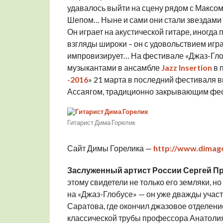
удавалось выйти на сцену рядом с Максо
Шепом… Ныне и сами они стали звездами 
Он играет на акустической гитаре, иногд
взгляды широки – он с удовольствием игр
импровизирует… На фестивале «Джаз-Гло
музыкантами в ансамбле
Jazz Insertion
в 
-2016
» 21 марта в последний фестиваля 
Ассаягом, традиционно закрывающим фес
Гитарист Дима Горелик
Сайт Димы Горелика —
http://www.dimag
Заслуженный артист России Сергей П
этому свидетели не только его земляки, 
на «Джаз-Глобусе» — он уже дважды учас
Саратова, где окончил джазовое отделени
классической трубы профессора Анатолия