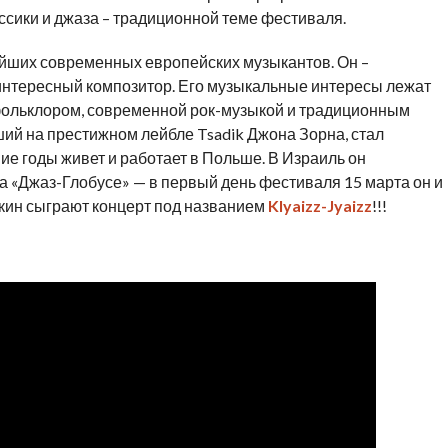
сики и джаза – традиционной теме фестиваля.
ейших современных европейских музыкантов. Он –
 интересный композитор. Его музыкальные интересы лежат
фольклором, современной рок-музыкой и традиционным
ший на престижном лейбле Tsadik Джона Зорна, стал
ие годы живет и работает в Польше. В Израиль он
а «Джаз-Глобусе» — в первый день фестиваля 15 марта он и
кин сыграют концерт под названием
Klyaizz-Jyaizz
!!!