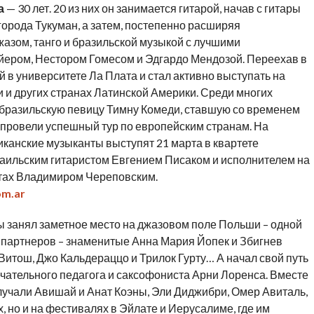
а
— 30 лет. 20 из них он занимается гитарой, начав с гитары
города Тукуман, а затем, постепенно расширяя
жазом, танго и бразильской музыкой с лучшими
йером, Нестором Гомесом и Эдгардо Мендозой. Переехав в
 в университете Ла Плата и стал активно выступать на
и и других странах Латинской Америки. Среди многих
бразильскую певицу Тимну Комеди, ставшую со временем
 провели успешный тур по европейским странам. На
канские музыканты выступят 21 марта в квартете
аильским гитаристом Евгением Писаком и исполнителем на
нтах Владимиром Череповским.
om.ar
ы занял заметное место на джазовом поле Польши – одной
о партнеров – знаменитые Анна Мария Йопек и Збигнев
итош, Джо Кальдераццо и Трилок Гурту… А начал свой путь
чательного педагога и саксофониста Арни Лоренса. Вместе
лучали Авишай и Анат Коэны, Эли Диджибри, Омер Авиталь,
х, но и на фестивалях в Эйлате и Иерусалиме, где им