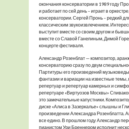
окончания консерватории в 1989 году Прон
и работает по сей день – играет в оркестр
консерватории. Сергей Пронь – редкий дл
классическим звукоизвлечением. Интерес
выступит вместе со своим другом и бывши
вместе со Славой Ганелиным, Димой Гор
концерте фестиваля.
Александр Розенблат — композитор, аран
консерваторию сразу по двум специально
Партитуры его произведений музыковеды 
фантазии и вариации на известные темы,
репертуар и репертуар камерных и симфо
репертуаре «Виртуозов Москвы» Спивако
это замечательные капустники. Композит
диске «Алиса в Зазеркалье» слышны и Глинк
произведении Александра Розенблатта. Ав
все едино. В прошлом году Александр пер
пианистом Ури Бреннером исполнит неско