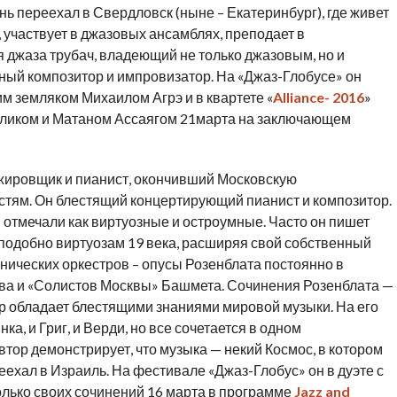
ь переехал в Свердловск (ныне – Екатеринбург), где живет
е, участвует в джазовых ансамблях, преподает в
я джаза трубач, владеющий не только джазовым, но и
ный композитор и импровизатор. На «Джаз-Глобусе» он
м земляком Михаилом Агрэ и в квартете «
Alliance- 2016
»
еликом и Матаном Ассаягом 21марта на заключающем
жировщик и пианист, окончивший Московскую
стям. Он блестящий концертирующий пианист и композитор.
отмечали как виртуозные и остроумные. Часто он пишет
 подобно виртуозам 19 века, расширяя свой собственный
нических оркестров – опусы Розенблата постоянно в
ва и «Солистов Москвы» Башмета. Сочинения Розенблата —
ор обладает блестящими знаниями мировой музыки. На его
а, и Григ, и Верди, но все сочетается в одном
тор демонстрирует, что музыка — некий Космос, в котором
еехал в Израиль. На фестивале «Джаз-Глобус» он в дуэте с
лько своих сочинений 16 марта в программе
Jazz and