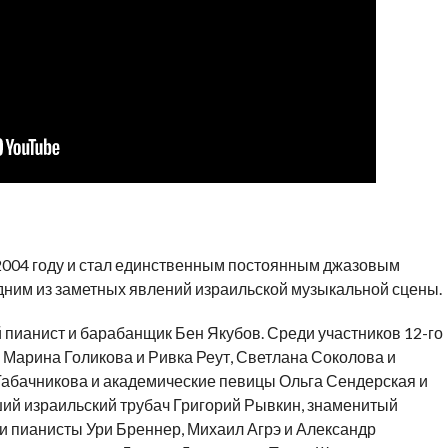
2004 году и стал единственным постоянным джазовым
дним из заметных явлений израильской музыкальной сцены.
 пианист и барабанщик Бен Якубов. Среди участников 12-го
 Марина Голикова и Ривка Реут, Светлана Соколова и
Табачникова и академические певицы Ольга Сендерская и
ий израильский трубач Григорий Рывкин, знаменитый
и пианисты Ури Бреннер, Михаил Агрэ и Александр