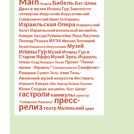
Main
Бабель
Бат-Шева
Ашдод
Джаз в музее Иланы Гур
Заметки по
четвергам
Иерусалим
Иерусалимский
Симфонический Оркестр
Израиль
Израильская Опера
Израильский
Израильский вокальный ансамбль
балет
Лена Лагутина
Конкурс Артура Рубинштейна
Леонид Пташка
МУЗА
Михаил Теплицкий
Музей
Музей Израиля в Иерусалиме
Иланы Гур
Музей Иланы Гур в
Старом Яффо
Музей Эрец-Исраэль
Проект "Линия
Опера
Охад Нахарин
Песах
Симфонет
жизни - Израиль"
Свежая краска
Раанана
Тель-
Суккот
Тель-Авив
Авивский музей искусств
Фестиваль
Ханука
Израиля
Эйн-Харод
Юлиан Рахлин
Юлия Стоцкая
ансамбль "Бат-Шева"
гастроли
каникулы
оркестр
пресс-
"Симфонет Раанана"
релиз
театр Маленький
цирк