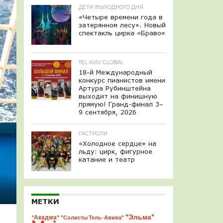
ДЕТИ ВЫХОДНОГО ДНЯ
«Четыре времени года в
затерянном лесу». Новый
спектакль цирка «Браво»
TEL AVIV GLOBAL
18-й Международный
конкурс пианистов имени
Артура Рубинштейна
выходит на финишную
прямую! Гранд-финал 3–
9 сентября, 2026
ГАСТРОЛИ
«Холодное сердце» на
льду: цирк, фигурное
катание и театр
МЕТКИ
"Эльма"
"Акадма"
"Солисты Тель-Авива"