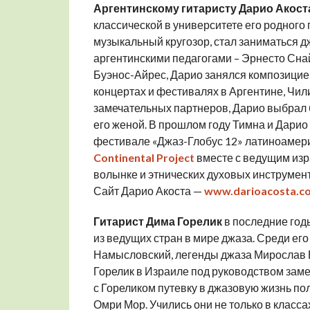
Аргентинскому гитаристу Дарио Акост
классической в университете его родного 
музыкальный кругозор, стал заниматься д
аргентинскими педагогами – Эрнесто Сна
Буэнос-Айрес, Дарио занялся композицией
концертах и фестивалях в Аргентине, Чил
замечательных партнеров, Дарио выбрал 
его женой. В прошлом году Тимна и Дарио
фестивале «Джаз-Глобус 12» латиноамери
Continental Project
вместе с ведущим изр
волынке и этнических духовых инструме
Сайт Дарио Акоста —
www.darioacosta.c
Гитарист Дима Горелик
в последние год
из ведущих стран в мире джаза. Среди ег
Намысловский, легенды джаза Мирослав В
Горелик в Израиле под руководством заме
с Гореликом путевку в джазовую жизнь по
Омри Мор. Учились они не только в класса