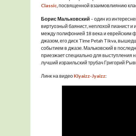
Classic
, посвященной взаимовлиянию клас
Борис Мальковский
– один из интересн
виртуозный баянист, неплохой пианист и
между полифонией 18 века и еврейским 
джазом, его диск Time Petah Tikva, вышед
событием в джазе. Мальковский в последн
приезжает специально для выступления н
лучший израильский трубач Григорий Рыв
Линк на видео
Klyaizz-Jyaizz
: