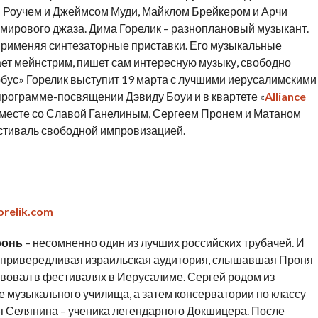
м Роучем и Джеймсом Муди, Майклом Брейкером и Арчи
мирового джаза. Дима Горелик – разноплановый музыкант.
а применяя синтезаторные приставки. Его музыкальные
ает мейнстрим, пишет сам интересную музыку, свободно
бус» Горелик выступит 19 марта с лучшими иерусалимскими
программе-посвящении Дэвиду Боуи и в квартете «
Alliance
вместе со Славой Ганелиным, Сергеем Пронем и Матаном
тиваль свободной импровизацией.
orelik.com
ронь
– несомненно один из лучших российских трубачей. И
но привередливая израильская аудитория, слышавшая Проня
твовал в фестивалях в Иерусалиме. Сергей родом из
е музыкального училища, а затем консерватории по классу
 Селянина – ученика легендарного Докшицера. После