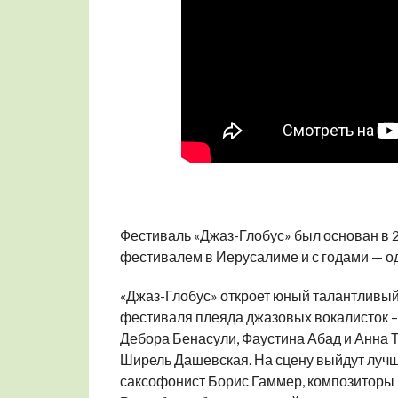
Фестиваль «Джаз-Глобус» был основан в 
фестивалем в Иерусалиме и с годами — о
«Джаз-Глобус» откроет юный талантливый
фестиваля плеяда джазовых вокалисток –
Дебора Бенасули, Фаустина Абад и Анна 
Ширель Дашевская. На сцену выйдут лучш
саксофонист Борис Гаммер, композиторы 