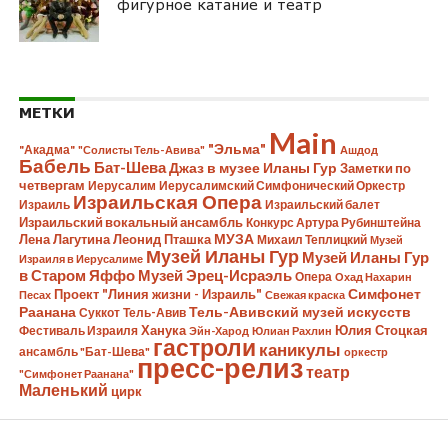
фигурное катание и театр
МЕТКИ
Main
"Эльма"
"Акадма"
"Солисты Тель-Авива"
Ашдод
Бабель
Бат-Шева
Джаз в музее Иланы Гур
Заметки по
четвергам
Иерусалим
Иерусалимский Симфонический Оркестр
Израильская Опера
Израиль
Израильский балет
Израильский вокальный ансамбль
Конкурс Артура Рубинштейна
МУЗА
Лена Лагутина
Леонид Пташка
Михаил Теплицкий
Музей
Музей Иланы Гур
Музей Иланы Гур
Израиля в Иерусалиме
в Старом Яффо
Музей Эрец-Исраэль
Опера
Охад Нахарин
Симфонет
Проект "Линия жизни - Израиль"
Песах
Свежая краска
Раанана
Тель-Авивский музей искусств
Суккот
Тель-Авив
Ханука
Юлия Стоцкая
Фестиваль Израиля
Эйн-Харод
Юлиан Рахлин
гастроли
каникулы
ансамбль "Бат-Шева"
оркестр
пресс-релиз
театр
"Симфонет Раанана"
Маленький
цирк