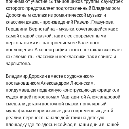
принимают участие 16 танцовщиков труппы, саундтрек
которого представляет подготовленный Владимиром
Дорохиным коллаж из романтической музыки и
классики джаза – произведений Равеля, Глазунова,
Гершвина, Бернстайна – музыки, сочетающейся как с
самой старой сказкой, так и с ее современными
персонажами и с настроением ее балетного
воплощения. А хореография этого спектакля включает
как элементы классики и неоклассики, так и свинга и
чарльстона.
Владимир Дорохин вместе с художником-
постановщиком Александром Лисянским,
придумавшем подвижную конструкцию-декорацию, и
художницей по костюмам Маргаритой Александровой
смешали детали восточной сказки, популярный
мультфильм и привычные для современных детей
реалии, перенеся начало действия на детскую
площадку где-то здесь и сейчас, в наши дни и в нашей