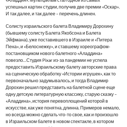
успешных картин студии, получив две премии «Оскар».
И так далее, и так далее – перечень длинен.
Солисту израильского балета Владимиру Дорохину
(бывшему солисту Балета Якобсона и Балета
Эйфмана), уже поставившего в Израиле и «Питера
Пена», и «Белоснежку», и ставшему хореографом-
постановщиком нового балетного «Аладдина»
повезло…Студия Pixar из-за пандемии не успела
предоставить Израильскому балету авторские права
на сценическую обработку «Истории игрушек», как то
первоначально задумывалось, и тогда Владимир
Дорохин решил представить на балетной сцене еще
одну детскую литературную классику, старую сказку –
«Аладдина», история перевоплощений которой в
искусстве, как уже понятна, длинна. Примеров немало,
но всегда можно сделать что-то свое, как и произошло
в Израильском балете в новом спектакле, в котором