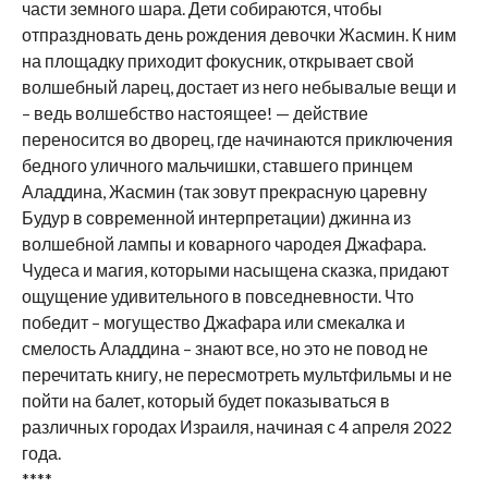
части земного шара. Дети собираются, чтобы
отпраздновать день рождения девочки Жасмин. К ним
на площадку приходит фокусник, открывает свой
волшебный ларец, достает из него небывалые вещи и
– ведь волшебство настоящее! — действие
переносится во дворец, где начинаются приключения
бедного уличного мальчишки, ставшего принцем
Аладдина, Жасмин (так зовут прекрасную царевну
Будур в современной интерпретации) джинна из
волшебной лампы и коварного чародея Джафара.
Чудеса и магия, которыми насыщена сказка, придают
ощущение удивительного в повседневности. Что
победит – могущество Джафара или смекалка и
смелость Аладдина – знают все, но это не повод не
перечитать книгу, не пересмотреть мультфильмы и не
пойти на балет, который будет показываться в
различных городах Израиля, начиная с 4 апреля 2022
года.
****