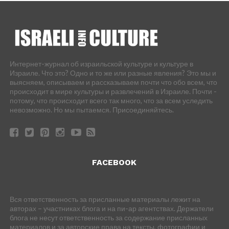
Интернет-журнал об израильской культуре и культуре в
Израиле. Что это? Одно и то же или разные явления? Это мы и
выясняем, описываем и рассказываем почти что обо всем, что
происходит в мире культуры и развлечений в Израиле. Почти -
потому, что происходит всего так много, что за всем уследить
невозможно. Но мы пытаемся. Присоединяйтесь.
FACEBOOK
Вся ответственность за присланные материалы лежит на
авторах – участниках блога и на пи-ар агентствах. Держатели
блога не несут ответственность за содержание присланных
материалов и за авторские права на тексты, фотографии и