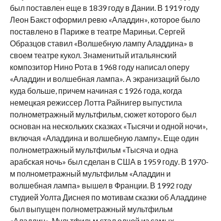
был поставлен еще в 1839 году в Дании. В 1919 году
Леон Бакст оформил ревю «Аладдин», которое было
поставлено в Париже в театре Мариньи. Сергей
Образцов ставил «Волшебную лампу Аладдина» в
своем театре кукол. Знаменитый итальянский
композитор Нино Рота в 1968 году написал оперу
«Аладдин и волшебная лампа». А экранизаций было
куда больше, причем начиная с 1926 года, когда
немецкая режиссер Лотта Райнигер выпустила
полнометражный мультфильм, сюжет которого был
основан на нескольких сказках «Тысячи и одной ночи»,
включая «Аладдина и волшебную лампу». Еще один
полнометражный мультфильм «Тысяча и одна
арабская ночь» был сделан в США в 1959 году. В 1970-
м полнометражный мультфильм «Аладдин и
волшебная лампа» вышел в Франции. В 1992 году
студией Уолта Диснея по мотивам сказки об Аладдине
был выпущен полнометражный мультфильм
«Аладдин». Мультфильм стал одной из самых