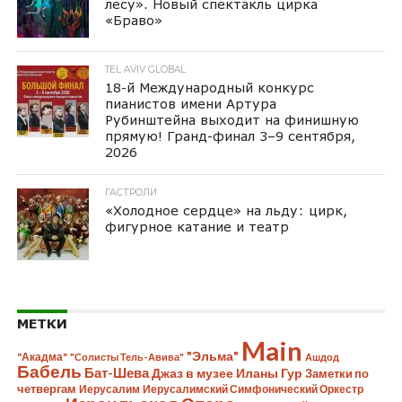
лесу». Новый спектакль цирка
«Браво»
TEL AVIV GLOBAL
18-й Международный конкурс
пианистов имени Артура
Рубинштейна выходит на финишную
прямую! Гранд-финал 3–9 сентября,
2026
ГАСТРОЛИ
«Холодное сердце» на льду: цирк,
фигурное катание и театр
МЕТКИ
Main
"Эльма"
"Акадма"
"Солисты Тель-Авива"
Ашдод
Бабель
Бат-Шева
Джаз в музее Иланы Гур
Заметки по
четвергам
Иерусалим
Иерусалимский Симфонический Оркестр