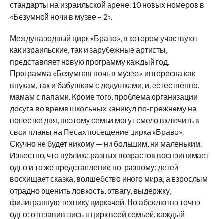
стандарты на израильской арене. 10 новых номеров в
«Безумной ночи в музее – 2».
Международный цирк «Браво», в котором участвуют
как израильские, так и зарубежные артисты,
представляет новую программу каждый год.
Программа «Безумная ночь в музее» интересна как
внукам, так и бабушкам с дедушками, и, естественно,
мамам с папами. Кроме того, проблема организации
досуга во время школьных каникул по-прежнему на
повестке дня, поэтому семьи могут смело включить в
свои планы на Песах посещение цирка «Браво».
Скучно не будет никому — ни большим, ни маленьким.
Известно, что публика разных возрастов воспринимает
одно и то же представление по-разному: детей
восхищает сказка, волшебство иного мира, а взрослым
отрадно оценить ловкость, отвагу, выдержку,
филигранную технику циркачей. Но абсолютно точно
одно: отправившись в цирк всей семьей, каждый