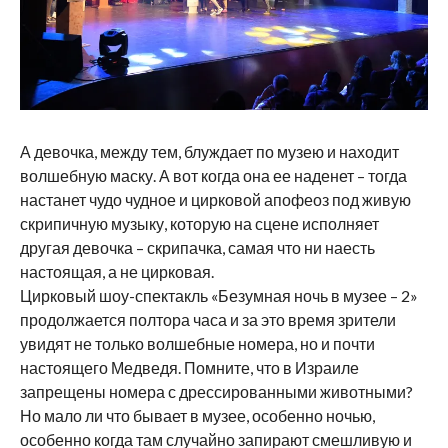
А девочка, между тем, блуждает по музею и находит
волшебную маску. А вот когда она ее наденет – тогда
настанет чудо чудное и цирковой апофеоз под живую
скрипичную музыку, которую на сцене исполняет
другая девочка – скрипачка, самая что ни наесть
настоящая, а не цирковая.
Цирковый шоу-спектакль «Безумная ночь в музее – 2»
продолжается полтора часа и за это время зрители
увидят не только волшебные номера, но и почти
настоящего Медведя. Помните, что в Израиле
запрещены номера с дрессированными животными?
Но мало ли что бывает в музее, особенно ночью,
особенно когда там случайно запирают смешливую и