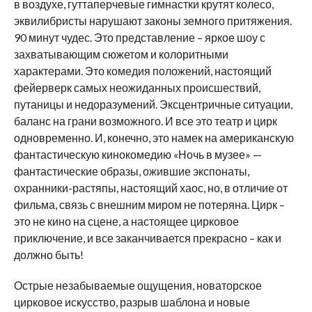
в воздухе, гуттаперчевые гимнастки крутят колесо,
эквилибристы нарушают законы земного притяжения.
90 минут чудес. Это представление – яркое шоу с
захватывающим сюжетом и колоритными
характерами. Это комедия положений, настоящий
фейерверк самых неожиданных происшествий,
путаницы и недоразумений. Эксцентричные ситуации,
баланс на грани возможного. И все это театр и цирк
одновременно. И, конечно, это намек на американскую
фантастическую кинокомедию «Ночь в музее» —
фантастические образы, ожившие экспонаты,
охранники-растяпы, настоящий хаос, но, в отличие от
фильма, связь с внешним миром не потеряна. Цирк –
это не кино на сцене, а настоящее цирковое
приключение, и все заканчивается прекрасно – как и
должно быть!
Острые незабываемые ощущения, новаторское
цирковое искусство, разрыв шаблона и новые