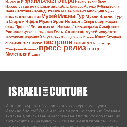
Израильская Опера
Израиль
Израильский балет
Израильский вокальный ансамбль
Конкурс Артура Рубинштейна
Лена Лагутина
Леонид Пташка
МУЗА
Михаил Теплицкий
Музей
Музей Иланы Гур
Музей Иланы Гур
Израиля в Иерусалиме
в Старом Яффо
Музей Эрец-Исраэль
Опера
Охад Нахарин
Симфонет
Проект "Линия жизни - Израиль"
Песах
Свежая краска
Раанана
Тель-Авивский музей искусств
Суккот
Тель-Авив
Ханука
Юлия Стоцкая
Фестиваль Израиля
Эйн-Харод
Юлиан Рахлин
гастроли
каникулы
ансамбль "Бат-Шева"
оркестр
пресс-релиз
театр
"Симфонет Раанана"
Маленький
цирк
Интернет-журнал об израильской культуре и культуре в
Израиле. Что это? Одно и то же или разные явления? Это мы и
выясняем, описываем и рассказываем почти что обо всем, что
происходит в мире культуры и развлечений в Израиле. Почти -
потому, что происходит всего так много, что за всем уследить