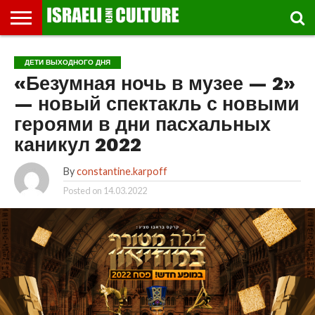
ВЫСТАВКИ
МУЗЕИ
СТРАНА
ТЕАТР
КНИГИ.
МУЗЫКА
РЕЛИГИЯ/
ДВИЖЕНИЕ
ДЕТИ
МАРШРУТЫ
ВИДЕО-
ВПЕЧАТЛЕНИЯ
ВСТРЕЧИ
ИНТЕРВЬЮ
КИНО
TEL
ДЕТИ ВЫХОДНОГО ДНЯ
ФЕСТИВАЛЕЙ
ТЕКСТЫ
ИСТОРИЯ
ВЫХОДНОГО
ПРОГУЛЬЩИКА
РЕЧИ
И
AVIV
«Безумная ночь в музее — 2»
ДНЯ
ЛЕКЦИИ
GLOBAL
— новый спектакль с новыми
героями в дни пасхальных
каникул 2022
By
constantine.karpoff
Posted on
14.03.2022