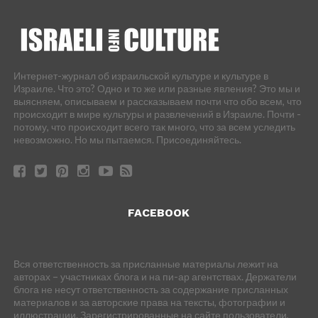
Интернет-журнал об израильской культуре и культуре в
Израиле. Что это? Одно и то же или разные явления? Это мы и
выясняем, описываем и рассказываем почти что обо всем, что
происходит в мире культуры и развлечений в Израиле. Почти -
потому, что происходит всего так много, что за всем уследить
невозможно. Но мы пытаемся. Присоединяйтесь.
FACEBOOK
Вся ответственность за присланные материалы лежит на
авторах – участниках блога и на пи-ар агентствах. Держатели
блога не несут ответственность за содержание присланных
материалов и за авторские права на тексты, фотографии и
иллюстрации. Зарегистрированные на сайте пользователи,