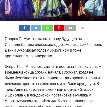
COMMENTS
Пророк Самуил помазал голову будущего царя
Израиля Давида елеем, молодой американский парень
Дэнни Зуко мазал голову бриолином и тоже
претендовал на лидерство.
Вчера Тель-Авив погрузился в ностальгию по славным
временам конца 1950-х, начала 1960-х гг., когда не
было беженцев и гей-парадов, когда хорошие парни и
девчонки просто развлекались и любили друг друга. В
Тель-Авив привезли знаменитый мюзикл «Grease»
(«Бриолин») в лондонской постановке. Публика м
многотысячном зале «Нокия» была взволнована и
подпевала в полный голос певцам на сцене.