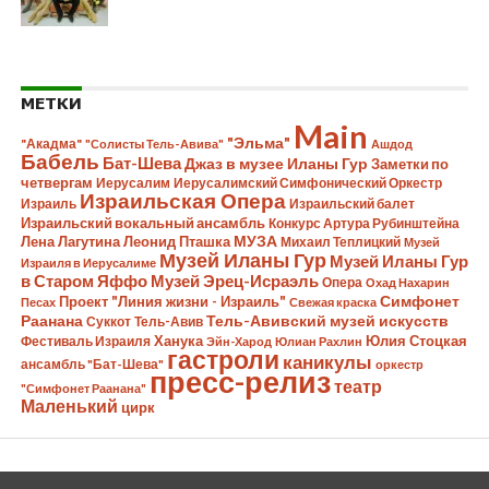
МЕТКИ
Main
"Эльма"
"Акадма"
"Солисты Тель-Авива"
Ашдод
Бабель
Бат-Шева
Джаз в музее Иланы Гур
Заметки по
четвергам
Иерусалим
Иерусалимский Симфонический Оркестр
Израильская Опера
Израиль
Израильский балет
Израильский вокальный ансамбль
Конкурс Артура Рубинштейна
Лена Лагутина
Леонид Пташка
МУЗА
Михаил Теплицкий
Музей
Музей Иланы Гур
Музей Иланы Гур
Израиля в Иерусалиме
в Старом Яффо
Музей Эрец-Исраэль
Опера
Охад Нахарин
Симфонет
Проект "Линия жизни - Израиль"
Песах
Свежая краска
Раанана
Тель-Авивский музей искусств
Суккот
Тель-Авив
Ханука
Юлия Стоцкая
Фестиваль Израиля
Эйн-Харод
Юлиан Рахлин
гастроли
каникулы
ансамбль "Бат-Шева"
оркестр
пресс-релиз
театр
"Симфонет Раанана"
Маленький
цирк