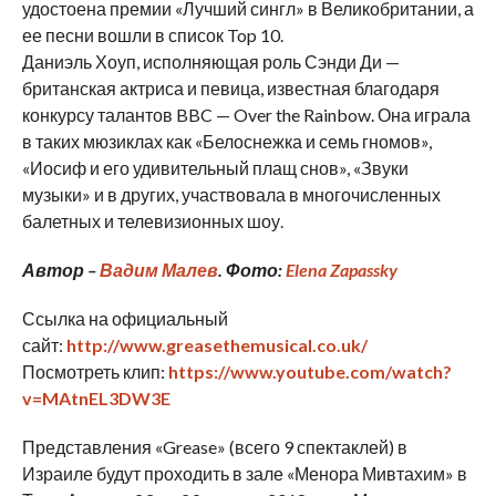
удостоена премии «Лучший сингл» в Великобритании, а
ее песни вошли в список Top 10.
Даниэль Хоуп, исполняющая роль Сэнди Ди —
британская актриса и певица, известная благодаря
конкурсу талантов BBC — Over the Rainbow. Она играла
в таких мюзиклах как «Белоснежка и семь гномов»,
«Иосиф и его удивительный плащ снов», «Звуки
музыки» и в других, участвовала в многочисленных
балетных и телевизионных шоу.
Автор –
Вадим Малев
. Фото:
Elena Zapassky
Ссылка на официальный
сайт:
http://www.greasethemusical.co.uk/
Посмотреть клип:
https://www.youtube.com/watch?
v=MAtnEL3DW3E
Представления «Grease» (всего 9 спектаклей) в
Израиле будут проходить в зале «Менора Мивтахим» в