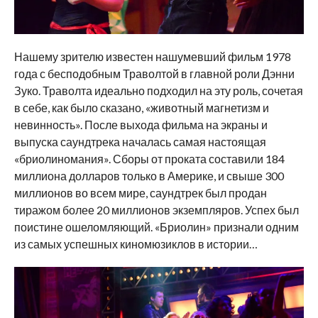
Нашему зрителю известен нашумевший фильм 1978
года с бесподобным Траволтой в главной роли Дэнни
Зуко. Траволта идеально подходил на эту роль, сочетая
в себе, как было сказано, «животный магнетизм и
невинность». После выхода фильма на экраны и
выпуска саундтрека началась самая настоящая
«бриолиномания». Сборы от проката составили 184
миллиона долларов только в Америке, и свыше 300
миллионов во всем мире, саундтрек был продан
тиражом более 20 миллионов экземпляров. Успех был
поистине ошеломляющий. «Бриолин» признали одним
из самых успешных киномюзиклов в истории…