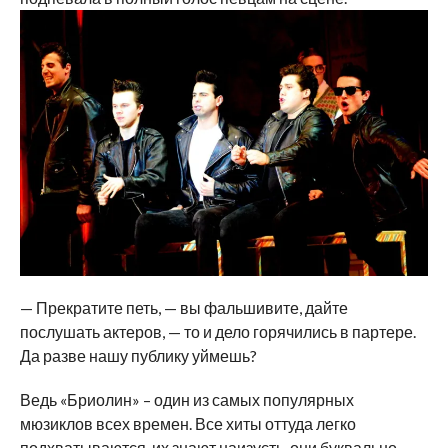
— Прекратите петь, — вы фальшивите, дайте
послушать актеров, — то и дело горячились в партере.
Да разве нашу публику уймешь?
Ведь «Бриолин» – один из самых популярных
мюзиклов всех времен. Все хиты оттуда легко
подхватываются, их знают наизусть, они буквально