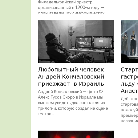
Филадельфийский оркестр,
организованный в 1900-м году —
один из ведущих симфонических
коллективов Америки. По мнению
американских музыкальных критиков,
он входит в «Большую...
Любопытный человек
Старт
Андрей Кончаловский
гастр
приезжает в Израиль
льду 
Анас
Андрей Кончаловский — фото ©
Алекс Гусов Скоро в Израиле мы
Дебютны
сможем увидеть два спектакля из
стартова
трилогии, которую создал на сцене
пожалуй
театра...
премьеры
названи
нашу стр