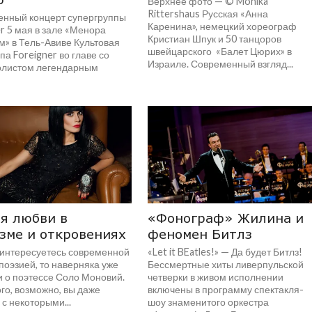
Верхнее фото — © Monika
Rittershaus Русская «Анна
енный концерт супергруппы
Каренина», немецкий хореограф
r 5 мая в зале «Менора
Кристиан Шпук и 50 танцоров
м» в Тель-Авиве Культовая
швейцарского «Балет Цюрих» в
па Foreigner во главе со
Израиле. Современный взгляд...
олистом легендарным
я любви в
«Фонограф» Жилина и
зме и откровениях
феномен Битлз
 интересуетесь современной
«Let it BEatles!» — Да будет Битлз!
поэзией, то наверняка уже
Бессмертные хиты ливерпульской
 о поэтессе Соло Моновий.
четверки в живом исполнении
го, возможно, вы даже
включены в программу спектакля-
с некоторыми...
шоу знаменитого оркестра