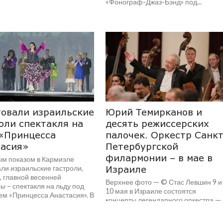
«Фонограф-Джаз-Бэнд» под...
овали израильские
Юрий Темирканов и
оли спектакля на
десять режиссерских
«Принцесса
палочек. Оркестр Санкт
тасия»
Петербургской
филармонии – в мае в
м показом в Кармиэле
ли израильские гастроли,
Израиле
, главной весенней
Верхнее фото — © Стас Левшин 9 и
 – спектакля на льду под
10 мая в Израиле состоятся
ем «Принцесса Анастасия». В
концерты легендарного оркестра —
ану...
Заслуженного коллектива России п
руководством...