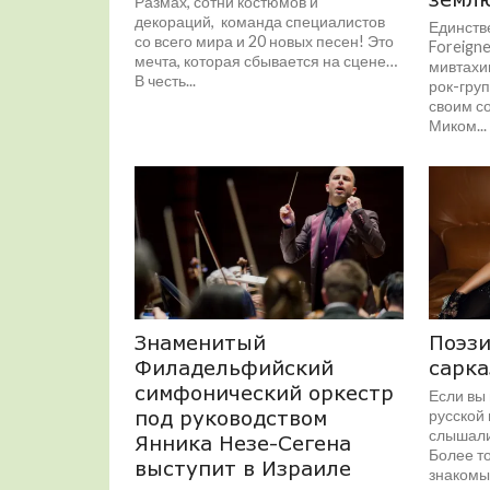
Размах, сотни костюмов и
декораций, команда специалистов
Единств
со всего мира и 20 новых песен! Это
Foreigne
мечта, которая сбывается на сцене…
мивтахи
В честь...
рок-груп
своим с
Миком...
Знаменитый
Поэзи
Филадельфийский
сарка
симфонический оркестр
Если вы
под руководством
русской 
слышали
Янника Незе-Сегена
Более то
выступит в Израиле
знакомы 