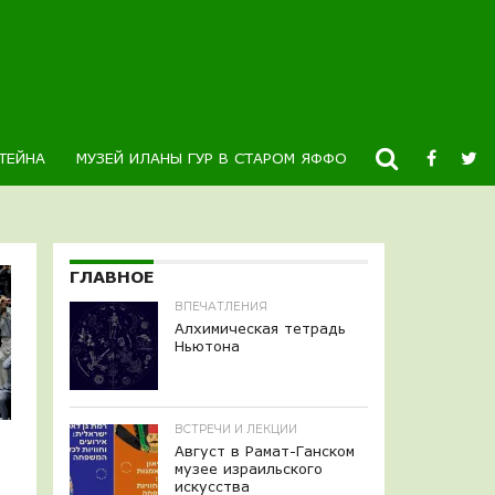
ТЕЙНА
МУЗЕЙ ИЛАНЫ ГУР В СТАРОМ ЯФФО
НОВОСТИ
К
ГЛАВНОЕ
ВПЕЧАТЛЕНИЯ
Алхимическая тетрадь
Ньютона
ВСТРЕЧИ И ЛЕКЦИИ
Август в Рамат-Ганском
музее израильского
искусства