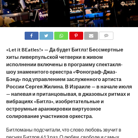
COMMENTS
«
Let
it
BEatles
!» — Да будет Битлз! Бессмертные
хиты ливерпульской четверки в живом
исполнении включены в программу спектакля-
шоу знаменитого оркестра «Фонограф-Джаз-
Бэнд» под управлением заслуженного артиста
России Сергея Жилина. В Израиле — в начале июля
— напевая и пританцовывая, в джазовых ритмах и
вибрациях «Битлз», изобретательные и
остроумные аранжировки виртуозное
солирование участников оркестра.
Битломаны подсчитали, что слово любовь звучит в
песнях Битлов 613 раз. О любви, свободе и самых