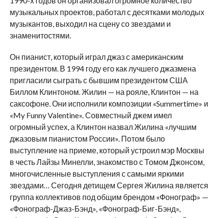
1990-х годов он организовал огромное количество
музыкальных проектов, работал с десятками молодых
музыкантов, выходил на сцену со звездами и
знаменитостями.
Он пианист, который играл джаз с американским
президентом. В 1994 году его как лучшего джазмена
пригласили сыграть с бывшим президентом США
Биллом Клинтоном. Жилин — на рояле, Клинтон — на
саксофоне. Они исполнили композиции «Summertime» и
«My Funny Valentine». Совместный джем имел
огромный успех, а Клинтон назвал Жилина «лучшим
джазовым пианистом России». Потом было
выступление на приеме, который устроил мэр Москвы
в честь Лайзы Минелли, знакомство с Томом Джонсом,
многочисленные выступления с самыми яркими
звездами… Сегодня детищем Сергея Жилина является
группа коллективов под общим брендом «Фонограф» —
«Фонограф-Джаз-Бэнд», «Фонограф-Биг-Бэнд»,