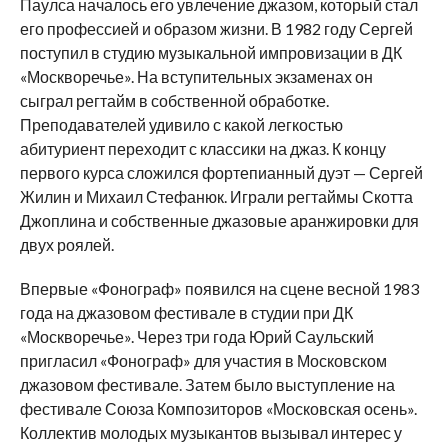
Паулса началось его увлечение джазом, который стал
его профессией и образом жизни. В 1982 году Сергей
поступил в студию музыкальной импровизации в ДК
«Москворечье». На вступительных экзаменах он
сыграл регтайм в собственной обработке.
Преподавателей удивило с какой легкостью
абитуриент переходит с классики на джаз. К концу
первого курса сложился фортепианный дуэт — Сергей
Жилин и Михаил Стефанюк. Играли регтаймы Скотта
Джоплина и собственные джазовые аранжировки для
двух роялей.
Впервые «Фонограф» появился на сцене весной 1983
года на джазовом фестивале в студии при ДК
«Москворечье». Через три года Юрий Саульский
пригласил «Фонограф» для участия в Московском
джазовом фестивале. Затем было выступление на
фестивале Союза Композиторов «Московская осень».
Коллектив молодых музыкантов вызывал интерес у