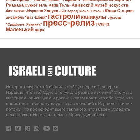
Раанана
Тель-Авивский музей искусств
Суккот
Тель-Авив
Ханука
Юлия Стоцкая
Фестиваль Израиля
Эйн-Харод
Юлиан Рахлин
гастроли
каникулы
ансамбль "Бат-Шева"
оркестр
пресс-релиз
театр
"Симфонет Раанана"
Маленький
цирк
Интернет-журнал об израильской культуре и культуре в
Израиле. Что это? Одно и то же или разные явления? Это мы и
выясняем, описываем и рассказываем почти что обо всем, что
происходит в мире культуры и развлечений в Израиле. Почти -
потому, что происходит всего так много, что за всем уследить
невозможно. Но мы пытаемся. Присоединяйтесь.