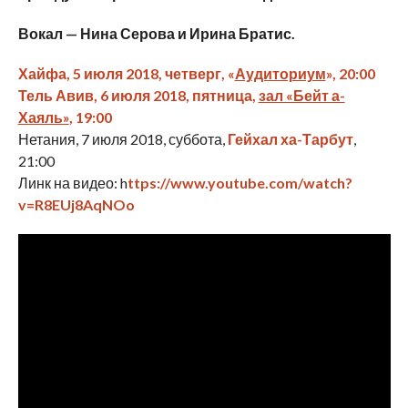
Вокал —
Нина Серова и Ирина Братис.
Хайфа, 5 июля 2018, четверг, «
Аудиториум
», 20:00
Тель Авив, 6 июля 2018, пятница,
зал «Бейт а-
Хаяль»
, 19:00
Нетания, 7 июля 2018, суббота,
Гейхал ха-Тарбут
,
21:00
Линк на видео: h
ttps://www.youtube.com/watch?
v=R8EUj8AqNOo