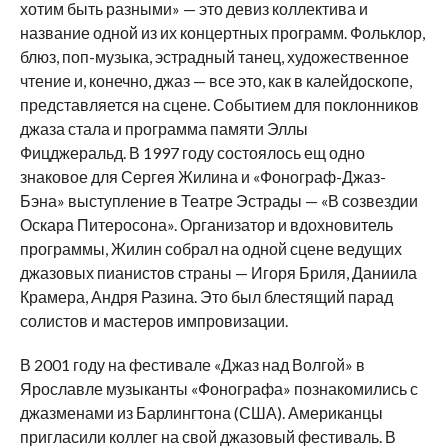
хотим быть разными» — это девиз коллектива и
название одной из их концертных программ. Фольклор,
блюз, поп-музыка, эстрадный танец, художественное
чтение и, конечно, джаз — все это, как в калейдоскопе,
представляется на сцене. Событием для поклонников
джаза стала и программа памяти Эллы
Фицджеральд. В 1997 году состоялось ещ одно
знаковое для Сергея Жилина и «Фонограф-Джаз-
Бэна» выступление в Театре Эстрады — «В созвездии
Оскара Питеросона». Организатор и вдохновитель
программы, Жилин собрал на одной сцене ведущих
джазовых пианистов страны — Игоря Бриля, Даниила
Крамера, Андря Разина. Это был блестящий парад
солистов и мастеров импровизации.
В 2001 году на фестивале «Джаз над Волгой» в
Ярославле музыканты «Фонографа» познакомились с
джазменами из Барлингтона (США). Американцы
пригласили коллег на свой джазовый фестиваль. В