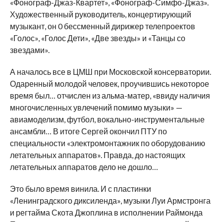
«Фонограф-Джаз-Квартет», «Фонограф-Симфо-Джаз».
Художественный руководитель, концертирующий
музыкант, он 0 бессменный дирижер телепроектов
«Голос», «Голос Дети», «Две звезды» и «Танцы со
звездами».
А началось все в ЦМШ при Московской консерватории.
Одаренный молодой человек, проучившись некоторое
время был… отчислен из альма-матер, «ввиду наличия
многочисленных увлечений помимо музыки» —
авиамоделизм, футбол, вокально-инструментальные
ансамбли… В итоге Сергей окончил ПТУ по
специальности «электромонтажник по оборудованию
летательных аппаратов». Правда, до настоящих
летательных аппаратов дело не дошло…
Это было время винила. И с пластинки
«Ленинградского диксиленда», музыки Луи Армстронга
и регтайма Скота Джоплина в исполнении Раймонда