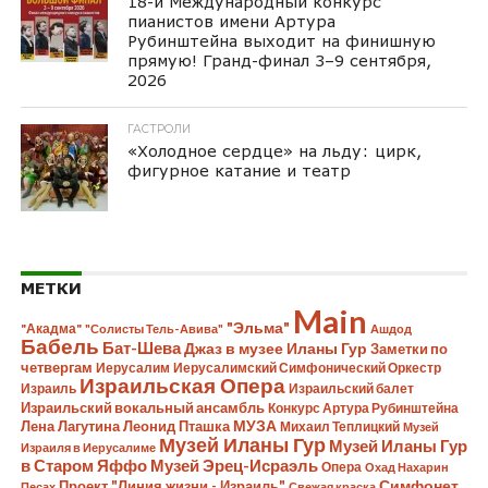
18-й Международный конкурс
пианистов имени Артура
Рубинштейна выходит на финишную
прямую! Гранд-финал 3–9 сентября,
2026
ГАСТРОЛИ
«Холодное сердце» на льду: цирк,
фигурное катание и театр
МЕТКИ
Main
"Эльма"
"Акадма"
"Солисты Тель-Авива"
Ашдод
Бабель
Бат-Шева
Джаз в музее Иланы Гур
Заметки по
четвергам
Иерусалим
Иерусалимский Симфонический Оркестр
Израильская Опера
Израиль
Израильский балет
Израильский вокальный ансамбль
Конкурс Артура Рубинштейна
Лена Лагутина
Леонид Пташка
МУЗА
Михаил Теплицкий
Музей
Музей Иланы Гур
Музей Иланы Гур
Израиля в Иерусалиме
в Старом Яффо
Музей Эрец-Исраэль
Опера
Охад Нахарин
Симфонет
Проект "Линия жизни - Израиль"
Песах
Свежая краска