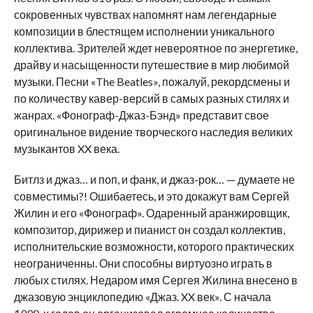
сокровенных чувствах напомнят нам легендарные
композиции в блестящем исполнении уникального
коллектива. Зрителей ждет невероятное по энергетике,
драйву и насыщенности путешествие в мир любимой
музыки. Песни «The Beatles», пожалуй, рекордсмены и
по количеству кавер-версий в самых разных стилях и
жанрах. «Фонограф-Джаз-Бэнд» представит свое
оригинальное видение творческого наследия великих
музыкантов XX века.
Битлз и джаз… и поп, и фанк, и джаз-рок… — думаете не
совместимы?! Ошибаетесь, и это докажут вам Сергей
Жилин и его «Фонограф». Одаренный аранжировщик,
композитор, дирижер и пианист он создал коллектив,
исполнительские возможности, которого практических
неограниченны. Они способны виртуозно играть в
любых стилях. Недаром имя Сергея Жилина внесено в
джазовую энциклопедию «Джаз. XX век». С начала