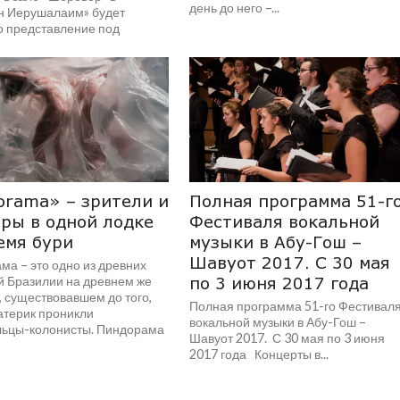
день до него –...
н Иерушалаим» будет
о представление под
м «Основано на...
orama» – зрители и
Полная программа 51-г
ры в одной лодке
Фестиваля вокальной
емя бури
музыки в Абу-Гош –
Шавуот 2017. С 30 мая
ма – это одно из древних
й Бразилии на древнем же
по 3 июня 2017 года
, существовавшем до того,
Полная программа 51-го Фестивал
атерик проникли
вокальной музыки в Абу-Гош –
льцы-колонисты. Пиндорама
Шавуот 2017. С 30 мая по 3 июня
2017 года Концерты в...