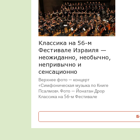
Классика на 56-м
Фестивале Израиля —
неожиданно, необычно,
непривычно и
сенсационно
Верхнее фото — концерт
«Симфоническая музыка по Книге
Псалмов». Фото — Йонатан Дрор
Классика на 56-м Фестивале
Израиля — неожиданно, необычно,
непривычно...
Б