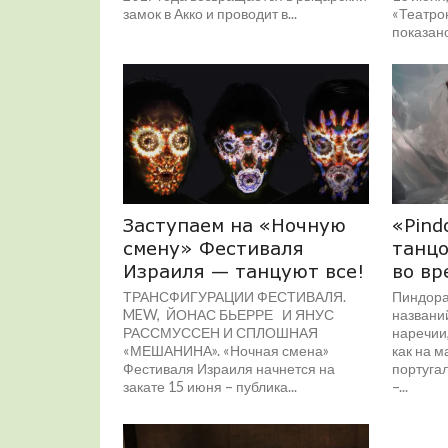
замок в Акко и проводит в...
«Театро
показан
название
Заступаем на «Ночную
«Pind
смену» Фестиваля
танцо
Израиля — танцуют все!
во вр
ТРАНСФИГУРАЦИИ ФЕСТИВАЛЯ.
Пиндора
MEW, ЙОНАС БЬЕРРЕ И ЯНУС
названи
РАССМУССЕН И СПЛОШНАЯ
наречии
«МЕШАНИНА». «Ночная смена»
как на м
Фестиваля Израиля начнется на
португа
закате 15 июня – публика...
–...