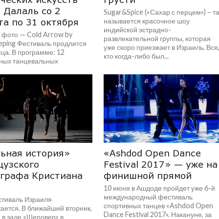
 Далаль со 2
Sugar&Spice («Сахар с перцем») – т
та по 31 октября
называется красочное шоу
индийской эстрадно-
 фото — Cold Arrow by
развлекательной группы, которая
eping Фестиваль продлится
уже скоро приезжает в Израиль. Все
ца. В программе: 12
кто когда-либо был...
ных танцевальных
й из Германии, Китая,
 Испании,...
ьная история»
«Ashdod Open Dance
цузского
Festival 2017» — уже на
графа Кристиана
финишной прямой
10 июня в Ашдоде пройдет уже 6-й
международный фестиваль
стиваль Израиля
спортивных танцев «Ashdod Open
ается. В ближайший вторник,
Dance Festival 2017». Накануне, за
 в зале «Шеровер» в