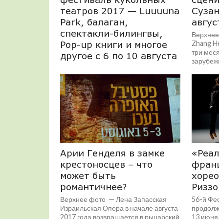
театров 2017 — Luuuuna
Сузан
Park, балаган,
авгус
спектакли-билингвы,
Верхнее
Pop-up книги и многое
Zhang H
три меся
другое с 6 по 10 августа
зарубеж
Верхнее фото: спектакль Indie-Indie
ансамбле
— The Cuckoo Theater — Israel.
Венгрии,
Photo — Zohar Atsmon
Международный Иерусалимский
фестиваль кукольных театров 2017 —
Luuuuna...
Арии Генделя в замке
«Реал
крестоносцев – что
фран
может быть
хорео
романтичнее?
Риззо
Верхнее фото — Лена Запасская
56-й Фе
Израильская Опера в начале августа
продолж
2017 года возвращается в рыцарский
13 июня,