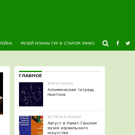
ТЕЙНА
МУЗЕЙ ИЛАНЫ ГУР В СТАРОМ ЯФФО
НОВОСТИ
К
ГЛАВНОЕ
ВПЕЧАТЛЕНИЯ
Алхимическая тетрадь
Ньютона
ВСТРЕЧИ И ЛЕКЦИИ
Август в Рамат-Ганском
музее израильского
искусства