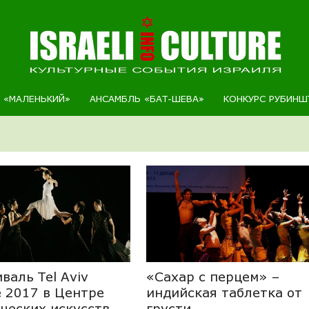
Р «МАЛЕНЬКИЙ»
АНСАМБЛЬ «БАТ-ШЕВА»
КОНКУРС РУБИНШ
валь Tel Aviv
«Сахар с перцем» –
 2017 в Центре
индийская таблетка от
ческих искусств
грусти