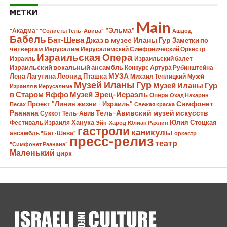
МЕТКИ
Main
"Эльма"
"Акадма"
"Солисты Тель-Авива"
Ашдод
Бабель
Бат-Шева
Джаз в музее Иланы Гур
Заметки по
четвергам
Иерусалим
Иерусалимский Симфонический Оркестр
Израильская Опера
Израиль
Израильский балет
Израильский вокальный ансамбль
Конкурс Артура Рубинштейна
МУЗА
Лена Лагутина
Леонид Пташка
Михаил Теплицкий
Музей
Музей Иланы Гур
Музей Иланы Гур
Израиля в Иерусалиме
в Старом Яффо
Музей Эрец-Исраэль
Опера
Охад Нахарин
Симфонет
Проект "Линия жизни - Израиль"
Песах
Свежая краска
Раанана
Тель-Авивский музей искусств
Суккот
Тель-Авив
Ханука
Юлия Стоцкая
Фестиваль Израиля
Эйн-Харод
Юлиан Рахлин
гастроли
каникулы
ансамбль "Бат-Шева"
оркестр
пресс-релиз
театр
"Симфонет Раанана"
Маленький
цирк