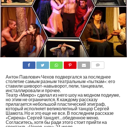
COMMENTS
Антон Павлович Чехов подвергался за последнее
столетие самым разным театральным «пыткам»: его
ставили шиворот-навыворот, пели, танцевали,
инсталлировали и прочее.
Театр «Микро» сделал из него шоу на модном подиуме,
но этим не ограничился. К каждому рассказу
прилагается небольшой пластический эпиграф,
который исполняет великолепный танцор Сергей
Шамота. Но и это еще не все. В последнем рассказе
«Сирена» Сергей танцует…обеденное меню.
Согласитесь, хотя бы ради этого стоит прийти на
спектакль «Чехов-шоу» 21 июля.