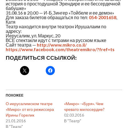
история о простодушной Эрендире и ее бессердечной
бабушке»
31.08.16 в 20.00 — И-Б.Зингер «Тойбеле и ее демон»
Для заказа билетов обращаться по тел:
054-2001658
,
Катя
Театр находится внутри театрон Ирушалаим по
адресу:
Иерусалим, ул. Маркус, 20
ВСЕ спектакли идут с титрами на русском языке
Сайт театра —
http://www.mikro.co.il/
https://www.facebook.com/theatremikro/?fref=ts
ПОДЕЛИТЬСЯ ССЫЛКОЙ:
ПОХОЖЕЕ
О иерусалимском театре
«Микро» -«Буря». Чем
«Микро» от его режиссера
чревато милосердие?
Ирины Горелик
02.03.2016
21.01.2016
В "Театр"
В "Театр"