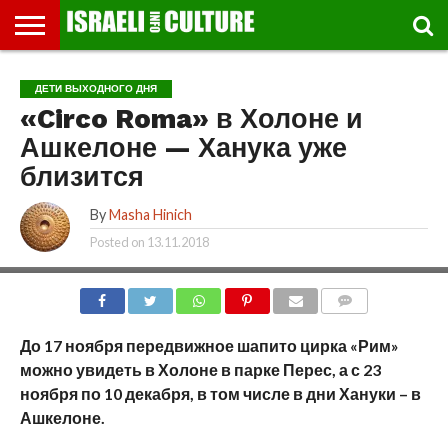
ВЫСТАВКИ
МУЗЕИ
СТРАНА
ТЕАТР
КНИГИ.
МУЗЫКА
РЕЛИГИЯ/
ДВИЖЕНИЕ
ДЕТИ
МАРШРУТЫ
ВИДЕО-
ВПЕЧАТЛЕНИЯ
ВСТРЕЧИ
ИНТЕРВЬЮ
КИНО
TEL
ДЕТИ ВЫХОДНОГО ДНЯ
ФЕСТИВАЛЕЙ
ТЕКСТЫ
ИСТОРИЯ
ВЫХОДНОГО
ПРОГУЛЬЩИКА
РЕЧИ
И
AVIV
«Circo Roma» в Холоне и
ДНЯ
ЛЕКЦИИ
GLOBAL
Ашкелоне — Ханука уже
близится
By
Masha Hinich
Posted on
13.11.2018
COMMENTS
До 17 ноября передвижное шапито цирка «Рим»
можно увидеть в Холоне в парке Перес, а с 23
ноября по 10 декабря, в том числе в дни Хануки – в
Ашкелоне.