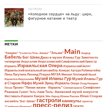
ГАСТРОЛИ
«Холодное сердце» на льду: цирк,
фигурное катание и театр
МЕТКИ
Main
"Эльма"
"Акадма"
"Солисты Тель-Авива"
Ашдод
Бабель
Бат-Шева
Джаз в музее Иланы Гур
Заметки по
четвергам
Иерусалим
Иерусалимский Симфонический Оркестр
Израильская Опера
Израиль
Израильский балет
Израильский вокальный ансамбль
Конкурс Артура Рубинштейна
МУЗА
Лена Лагутина
Леонид Пташка
Михаил Теплицкий
Музей
Музей Иланы Гур
Музей Иланы Гур
Израиля в Иерусалиме
в Старом Яффо
Музей Эрец-Исраэль
Опера
Охад Нахарин
Симфонет
Проект "Линия жизни - Израиль"
Песах
Свежая краска
Раанана
Тель-Авивский музей искусств
Суккот
Тель-Авив
Ханука
Юлия Стоцкая
Фестиваль Израиля
Эйн-Харод
Юлиан Рахлин
гастроли
каникулы
ансамбль "Бат-Шева"
оркестр
пресс-релиз
театр
"Симфонет Раанана"