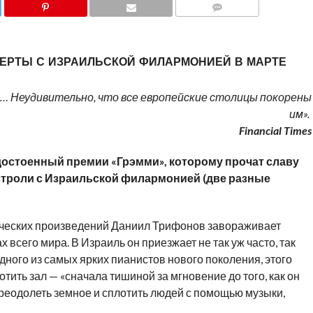
COMMENTS
ЕРТЫ С ИЗРАИЛЬСКОЙ ФИЛАРМОНИЕЙ В МАРТЕ
… Неудивительно, что все европейские столицы покорены
им».
Financial
Times
достоенный премии «Грэмми», которому прочат славу
строли с Израильской филармонией (две разные
ческих произведений Даниил Трифонов завораживает
 всего мира. В Израиль он приезжает не так уж часто, так
дного из самых ярких пианистов нового поколения, этого
ить зал — «сначала тишиной за мгновение до того, как он
преодолеть земное и сплотить людей с помощью музыки,