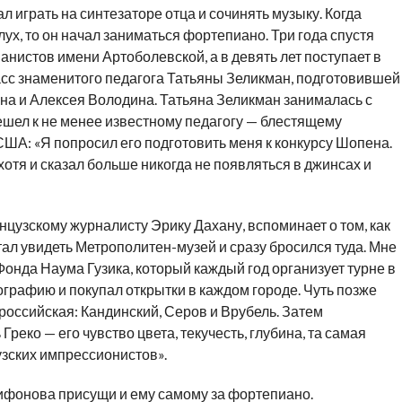
л играть на синтезаторе отца и сочинять музыку. Когда
лух, то он начал заниматься фортепиано. Три года спустя
нистов имени Артоболевской, а в девять лет поступает в
сс знаменитого педагога Татьяны Зеликман, подготовившей
а и Алексея Володина. Татьяна Зеликман занималась с
ешел к не менее известному педагогу — блестящему
ША: «Я попросил его подготовить меня к конкурсу Шопена.
 хотя и сказал больше никогда не появляться в джинсах и
цузскому журналисту Эрику Дахану, вспоминает о том, как
тал увидеть Метрополитен-музей и сразу бросился туда. Мне
 Фонда Наума Гузика, который каждый год организует турне в
графию и покупал открытки в каждом городе. Чуть позже
оссийская: Кандинский, Серов и Врубель. Затем
реко — его чувство цвета, текучесть, глубина, та самая
узских импрессионистов».
ифонова присущи и ему самому за фортепиано.