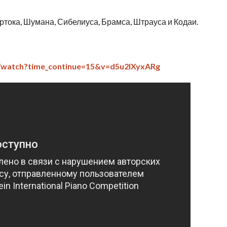
тока, Шумана, Сибелиуса, Брамса, Штрауса и Кодаи.
/watch?time_continue=15&v=d5u2lXyxARg