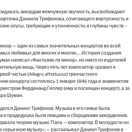
придавать аккордам жемчужную звучность, высвобождают
 карточка Даниила Трифонова, сочетающего виртуозность и
кие опусы, требующие и утонченности, и глубины чувств –
нор — один из самых значительных концертов во всей
самых любимых для многих и многих…. История создания
уман написал «Фантазию ля минор», но никто из издателей
ятельную вещь. Через пять лет композитор «развил и
вой частью (Allegro affettuoso) трехчастного
ние концерта состоялось 1 января 1846 года в знаменитом
кестром Фердинанд Гиллер (ему и посвящен концерт), а за
ара Шуман.
одился Даниил Трифонов. Музыка в его семье была
а и прадедушка были певцами и сборщиками аккордеонов.
авала теорию музыки. Папа — композитор. В молодости он
на серьезную музыку», — рассказывал Даниил Трифонов в