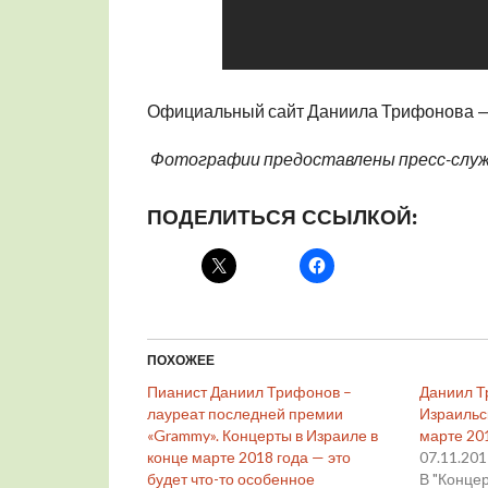
Официальный сайт Даниила Трифонова 
Фотографии предоставлены пресс-слу
ПОДЕЛИТЬСЯ ССЫЛКОЙ:
ПОХОЖЕЕ
Пианист Даниил Трифонов –
Даниил Т
лауреат последней премии
Израильс
«Grammy». Концерты в Израиле в
марте 20
конце марте 2018 года — это
07.11.20
будет что-то особенное
В "Конце