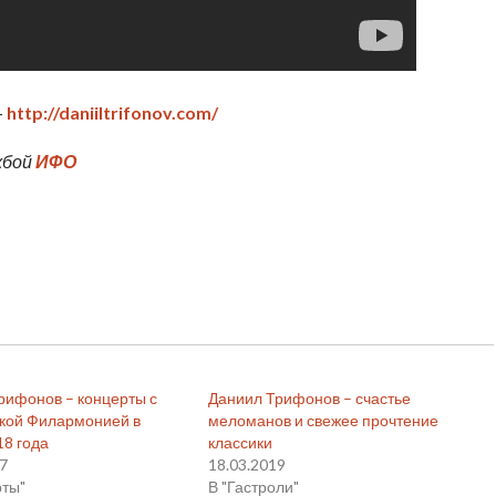
—
http://daniiltrifonov.com/
жбой
ИФО
рифонов – концерты с
Даниил Трифонов – счастье
кой Филармонией в
меломанов и свежее прочтение
18 года
классики
17
18.03.2019
рты"
В "Гастроли"