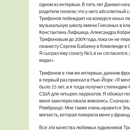
одном из интервью. В пять лет Даниил нача
родители поняли, что у него абсолютный с
Трифонов побеждает на конкурсе юных пиа
музыкальную школу имени Гнесиных в кла
Константина Лифшица, Александра Кобрин
Трифоновым до 2009 года, пока он не пер
пианисту Сергею Бабаяну в Кливленде в С
Я сыграл ему сонату №3, и он согласился,
кедах».
Трифонов в том же интервью, данном фран
в первый раз приехал в Нью-Йорк: «Я меч
было 15 лет, и я тогда получил стипендию
США для четырех лауреатов. Я обожал гео
меня заинтересовала живопись. Сначала р
Рембрандт. Мне также очень нравится Эль Г
мягкость, которая покорила меня у франц
Все эти качества любимых художников Тр