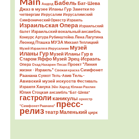
Main
Бабель
Бат-Шева
Ашдод
Джаз в музее Иланы Гур
Заметки по
четвергам
Иерусалим
Иерусалимский
Симфонический Оркестр
Израиль
Израильская Опера
Израильский
Израильский вокальный ансамбль
балет
Лена Лагутина
Конкурс Артура Рубинштейна
Леонид Пташка
МУЗА
Михаил Теплицкий
Музей
Музей Израиля в Иерусалиме
Иланы Гур
Музей Иланы Гур в
Старом Яффо
Музей Эрец-Исраэль
Проект "Линия
Опера
Охад Нахарин
Песах
Симфонет
жизни - Израиль"
Свежая краска
Раанана
Тель-
Суккот
Тель-Авив
Авивский музей искусств
Фестиваль
Ханука
Израиля
Эйн-Харод
Юлиан Рахлин
Юлия Стоцкая
ансамбль "Бат-Шева"
гастроли
каникулы
оркестр
пресс-
"Симфонет Раанана"
релиз
театр Маленький
цирк