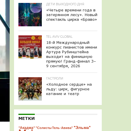
ДЕТИ ВЫХОДНОГО ДНЯ
«Четыре времени года в
затерянном лесу». Новый
спектакль цирка «Браво»
TEL AVIV GLOBAL
18-й Международный
конкурс пианистов имени
Артура Рубинштейна
выходит на финишную
прямую! Гранд-финал 3–
9 сентября, 2026
ГАСТРОЛИ
«Холодное сердце» на
льду: цирк, фигурное
катание и театр
МЕТКИ
"Эльма"
"Акадма"
"Солисты Тель-Авива"