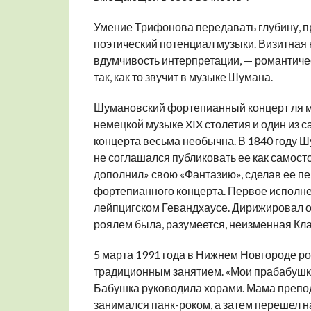
Умение Трифонова передавать глубину, 
поэтический потенциал музыки. Визитная
вдумчивость интерпретации, — романтичес
так, как то звучит в музыке Шумана.
Шумановский фортепианный концерт ля ми
немецкой музыке XIX столетия и один из 
концерта весьма необычна. В 1840 году Ш
не соглашался публиковать ее как самосто
дополнил» свою «Фантазию», сделав ее пер
фортепианного концерта. Первое исполне
лейпцигском Гевандхаусе. Дирижировал ор
роялем была, разумеется, неизменная Кл
5 марта 1991 года в Нижнем Новгороде р
традиционным занятием. «Мои прабабушк
Бабушка руководила хорами. Мама препод
занимался панк-роком, а затем перешел 