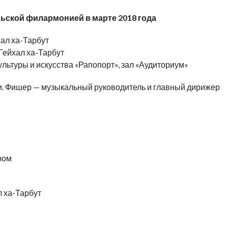
ьской филармонией в марте 2018 года
хал ха-Тарбут
 Гейхал ха-Тарбут
культуры и искусства «Рапопорт», зал «Аудиториум»
и. Фишер — музыкальный руководитель и главный дирижер
ром
л ха-Тарбут