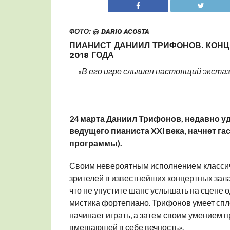
ФОТО: @ DARIO ACOSTA
ПИАНИСТ ДАНИИЛ ТРИФОНОВ. КОНЦ
2018 ГОДА
«В его игре слышен настоящий экстаз
24 марта Даниил Трифонов, недавно у
ведущего пианиста
XXI
века,
начнет га
программы).
Своим невероятным исполнением класси
зрителей в известнейших концертных залах
что не упустите шанс услышать на сцене о
мистика фортепиано. Трифонов умеет сплот
начинает играть, а затем своим умением 
вмещающей в себе вечность».