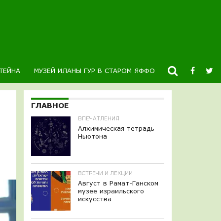
ТЕЙНА
МУЗЕЙ ИЛАНЫ ГУР В СТАРОМ ЯФФО
НОВОСТИ
К
ГЛАВНОЕ
ВПЕЧАТЛЕНИЯ
Алхимическая тетрадь
Ньютона
ВСТРЕЧИ И ЛЕКЦИИ
Август в Рамат-Ганском
музее израильского
искусства