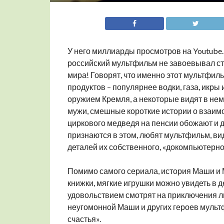
У него миллиарды просмотров на Youtube.
российский мультфильм не завоевывал ст
мира! Говорят, что именно этот мультфи
продуктов – популярнее водки, газа, икры
оружием Кремля, а некоторые видят в нем 
мужи, смешные короткие истории о взаим
циркового медведя на пенсии обожают и дет
признаются в этом, любят мультфильм, вид
деталей их собственного, «докомпьютерно
Помимо самого сериала, история Маши и 
книжки, мягкие игрушки можно увидеть в де
удовольствием смотрят на приключения л
неугомонной Маши и других героев мульт
счастья».