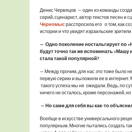
Денис Червяцов — один из команды созда
серий, сценарист, автор текстов песен и
Черномыс
расспросила его о том, как с
истории и что увидят израильские зрители 
— Одно поколение ностальгирует по «Н
будут точно так же вспоминать «Машу и
стала такой популярной?
— Между прочим, для нас это тоже было н
первую серию и выложили ее в интернет.
такого успеха мы не ожидали. Ведь, по сут
ничего не осталось, кроме персонажей, но 
— Но сами для себя вы как-то объясни
Вообще в искусстве универсального рецепт
популярным. Многие пытались создать та