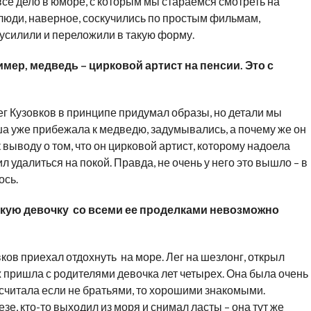
все дело в юморе, с которым мы стараемся смотреть на
люди, наверное, соскучились по простым фильмам,
усилили и переложили в такую форму.
мер, медведь – цирковой артист на пенсии. Это с
 Кузовков в принципе придумал образы, но детали мы
а уже прибежала к медведю, задумывались, а почему же он
 выводу о том, что он цирковой артист, которому надоела
л удалиться на покой. Правда, не очень у него это вышло – в
ось.
акую девочку со всеми ее проделками невозможно
ков приехал отдохнуть на море. Лег на шезлонг, открыл
ляж пришла с родителями девочка лет четырех. Она была очень
считала если не братьями, то хорошими знакомыми.
е, кто-то выходил из моря и снимал ласты – она тут же