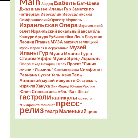
Main
Бабель
Бат-Шева
Ашдод
Джаз в музее Иланы Гур
Заметки по
четвергам
Иерусалим
Иерусалимский
Симфонический Оркестр
Израиль
Израильская Опера
Израильский
Израильский вокальный ансамбль
балет
Лена Лагутина
Конкурс Артура Рубинштейна
Леонид Пташка
МУЗА
Михаил Теплицкий
Музей
Музей Израиля в Иерусалиме
Иланы Гур
Музей Иланы Гур в
Старом Яффо
Музей Эрец-Исраэль
Проект "Линия
Опера
Охад Нахарин
Песах
Симфонет
жизни - Израиль"
Свежая краска
Раанана
Тель-
Суккот
Тель-Авив
Авивский музей искусств
Фестиваль
Ханука
Израиля
Эйн-Харод
Юлиан Рахлин
Юлия Стоцкая
ансамбль "Бат-Шева"
гастроли
каникулы
оркестр
пресс-
"Симфонет Раанана"
релиз
театр Маленький
цирк