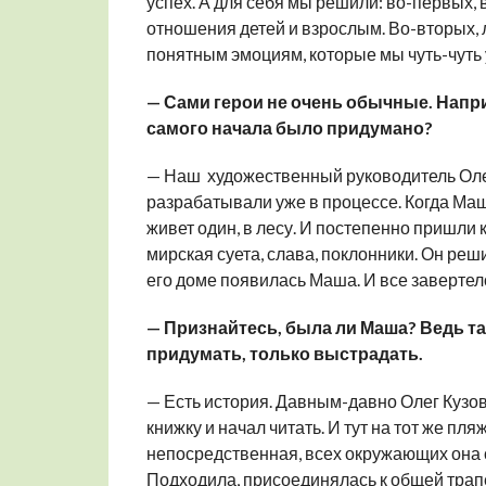
успех. А для себя мы решили: во-первых, 
отношения детей и взрослым. Во-вторых, 
понятным эмоциям, которые мы чуть-чуть 
— Сами герои не очень обычные. Напри
самого начала было придумано?
— Наш художественный руководитель Олег
разрабатывали уже в процессе. Когда Маш
живет один, в лесу. И постепенно пришли к
мирская суета, слава, поклонники. Он реши
его доме появилась Маша. И все завертел
— Признайтесь, была ли Маша? Ведь т
придумать, только выстрадать.
— Есть история. Давным-давно Олег Кузов
книжку и начал читать. И тут на тот же п
непосредственная, всех окружающих она 
Подходила, присоединялась к общей трапез