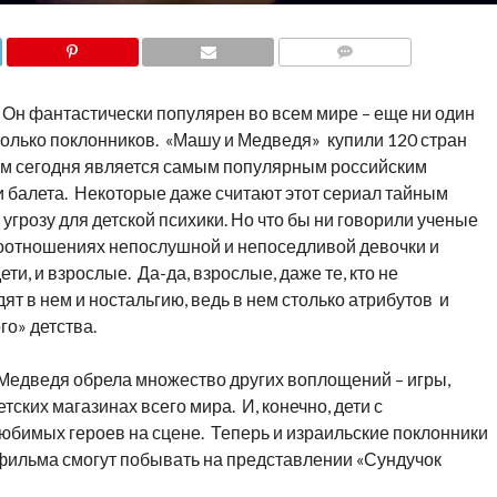
COMMENTS
 Он фантастически популярен во всем мире – еще ни один
олько поклонников. «Машу и Медведя» купили 120 стран
льм сегодня является самым популярным российским
 и балета. Некоторые даже считают этот сериал тайным
угрозу для детской психики. Но что бы ни говорили ученые
оотношениях непослушной и непоседливой девочки и
и, и взрослые. Да-да, взрослые, даже те, кто не
ят в нем и ностальгию, ведь в нем столько атрибутов и
го» детства.
Медведя обрела множество других воплощений – игры,
тских магазинах всего мира. И, конечно, дети с
юбимых героев на сцене. Теперь и израильские поклонники
фильма смогут побывать на представлении «Сундучок