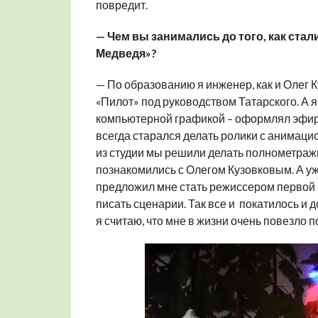
повредит.
— Чем вы занимались до того, как стал
Медведя»?
— По образованию я инженер, как и Олег К
«Пилот» под руководством Татарского. А я
компьютерной графикой – оформлял эфир 
всегда старался делать ролики с анимаци
из студии мы решили делать полнометраж
познакомились с Олегом Кузовковым. А уж
предложил мне стать режиссером первой с
писать сценарии. Так все и покатилось и д
я считаю, что мне в жизни очень повезло п