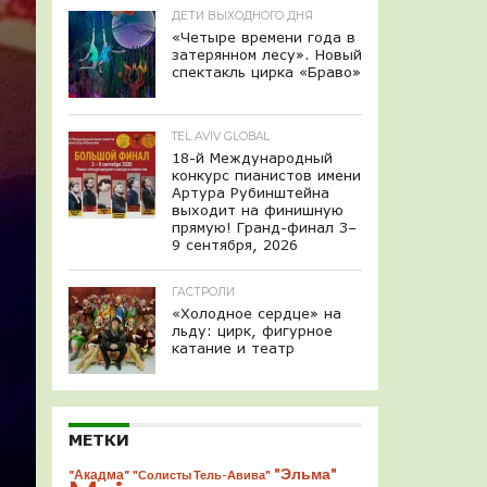
ДЕТИ ВЫХОДНОГО ДНЯ
«Четыре времени года в
затерянном лесу». Новый
спектакль цирка «Браво»
TEL AVIV GLOBAL
18-й Международный
конкурс пианистов имени
Артура Рубинштейна
выходит на финишную
прямую! Гранд-финал 3–
9 сентября, 2026
ГАСТРОЛИ
«Холодное сердце» на
льду: цирк, фигурное
катание и театр
МЕТКИ
"Эльма"
"Акадма"
"Солисты Тель-Авива"