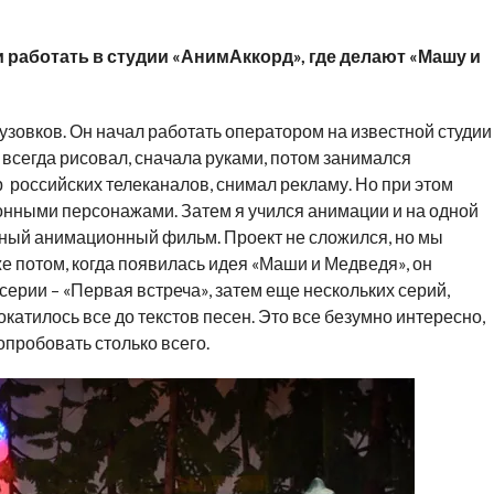
и работать в студии «АнимАккорд», где делают «Машу и
узовков. Он начал работать оператором на известной студии
 всегда рисовал, сначала руками, потом занимался
российских телеканалов, снимал рекламу. Но при этом
онными персонажами. Затем я учился анимации и на одной
ный анимационный фильм. Проект не сложился, но мы
е потом, когда появилась идея «Маши и Медведя», он
ерии – «Первая встреча», затем еще нескольких серий,
окатилось все до текстов песен. Это все безумно интересно,
опробовать столько всего.