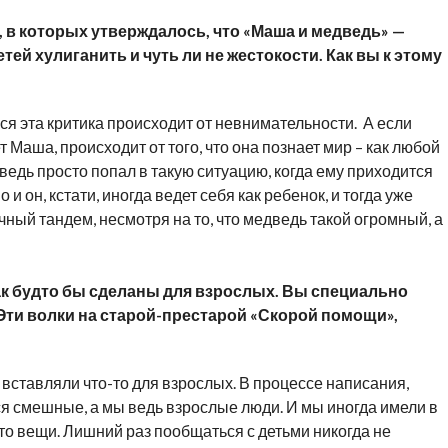
, в которых утверждалось, что «Маша и медведь» —
ей хулиганить и чуть ли не жестокости. Как вы к этому
вся эта критика происходит от невнимательности. А если
т Маша, происходит от того, что она познает мир – как любой
ведь просто попал в такую ситуацию, когда ему приходится
и он, кстати, иногда ведет себя как ребенок, и тогда уже
ый тандем, несмотря на то, что медведь такой огромный, а
к будто бы сделаны для взрослых. Вы специально
 Эти волки на старой-престарой «Скорой помощи»,
о вставляли что-то для взрослых. В процессе написания,
я смешные, а мы ведь взрослые люди. И мы иногда имели в
-то вещи. Лишний раз пообщаться с детьми никогда не