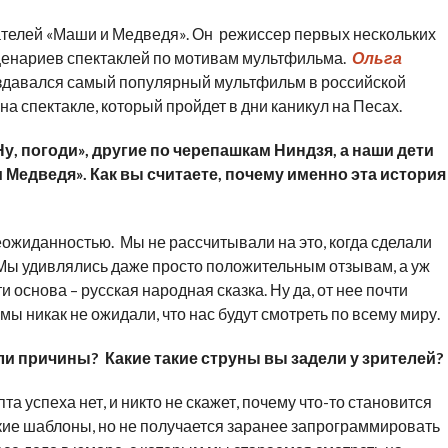
телей «Маши и Медведя». Он режиссер первых нескольких
 сценариев спектаклей по мотивам мультфильма.
Ольга
оздавался самый популярный мультфильм в российской
на спектакле, который пройдет в дни каникул на Песах.
у, погоди», другие по черепашкам Ниндзя, а наши дети
 Медведя». Как вы считаете, почему именно эта история
еожиданностью. Мы не рассчитывали на это, когда сделали
 Мы удивлялись даже просто положительным отзывам, а уж
и основа – русская народная сказка. Ну да, от нее почти
мы никак не ожидали, что нас будут смотреть по всему миру.
ли причины? Какие такие струны вы задели у зрителей?
а успеха нет, и никто не скажет, почему что-то становится
кие шаблоны, но не получается заранее запрограммировать