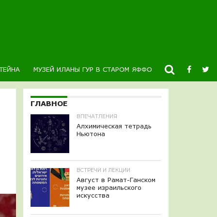
ТЕЙНА
МУЗЕЙ ИЛАНЫ ГУР В СТАРОМ ЯФФО
НОВОСТИ
К
ГЛАВНОЕ
ВПЕЧАТЛЕНИЯ
Алхимическая тетрадь
Ньютона
ВСТРЕЧИ И ЛЕКЦИИ
Август в Рамат-Ганском
музее израильского
искусства