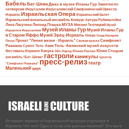
Бабель
Бат-Шева
Джаз в музее Иланы Гур
Заметки по
четвергам
Иерусалим
Иерусалимский Симфонический Оркестр
Израильская Опера
Израиль
Израильский балет
Израильский вокальный ансамбль
Конкурс Артура Рубинштейна
Лена Лагутина
Леонид Пташка
МУЗА
Михаил Теплицкий
Музей
Музей Иланы Гур
Музей Иланы Гур
Израиля в Иерусалиме
в Старом Яффо
Музей Эрец-Исраэль
Опера
Охад Нахарин
Симфонет
Проект "Линия жизни - Израиль"
Песах
Свежая краска
Раанана
Тель-Авивский музей искусств
Суккот
Тель-Авив
Ханука
Юлия Стоцкая
Фестиваль Израиля
Эйн-Харод
Юлиан Рахлин
гастроли
каникулы
ансамбль "Бат-Шева"
оркестр
пресс-релиз
театр
"Симфонет Раанана"
Маленький
цирк
Интернет-журнал об израильской культуре и культуре в
Израиле. Что это? Одно и то же или разные явления? Это мы и