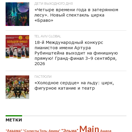
ДЕТИ ВЫХОДНОГО ДНЯ
«Четыре времени года в затерянном
лесу». Новый спектакль цирка
«Браво»
TEL AVIV GLOBAL
18-й Международный конкурс
пианистов имени Артура
Рубинштейна выходит на финишную
прямую! Гранд-финал 3–9 сентября,
2026
ГАСТРОЛИ
«Холодное сердце» на льду: цирк,
фигурное катание и театр
МЕТКИ
Main
"Эльма"
"Акадма"
"Солисты Тель-Авива"
Ашдод