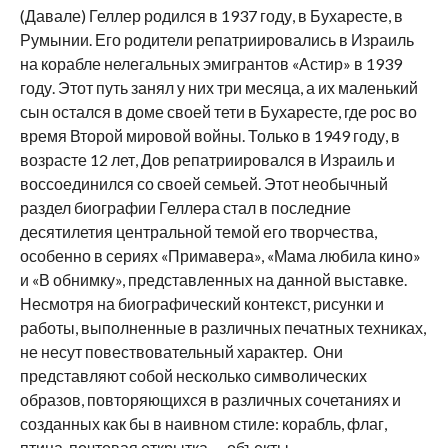
(Давале) Геллер родился в 1937 году, в Бухаресте, в
Румынии. Его родители репатриировались в Израиль
на корабле нелегальных эмигрантов «Астир» в 1939
году. Этот путь занял у них три месяца, а их маленький
сын остался в доме своей тети в Бухаресте, где рос во
время Второй мировой войны. Только в 1949 году, в
возрасте 12 лет, Дов репатриировался в Израиль и
воссоединился со своей семьей. Этот необычный
раздел биографии Геллера стал в последние
десятилетия центральной темой его творчества,
особенно в сериях «Примавера», «Мама любила кино»
и «В обнимку», представленных на данной выставке.
Несмотря на биографический контекст, рисунки и
работы, выполненные в различных печатных техниках,
не несут повествовательный характер. Они
представляют собой несколько символических
образов, повторяющихся в различных сочетаниях и
созданных как бы в наивном стиле: корабль, флаг,
птица, почтовая открытка — объекты,