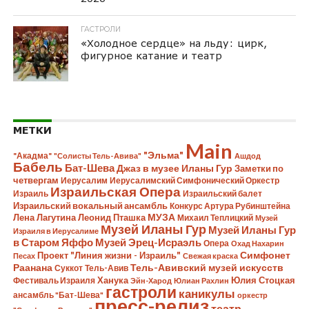
ГАСТРОЛИ
«Холодное сердце» на льду: цирк,
фигурное катание и театр
МЕТКИ
Main
"Эльма"
"Акадма"
"Солисты Тель-Авива"
Ашдод
Бабель
Бат-Шева
Джаз в музее Иланы Гур
Заметки по
четвергам
Иерусалим
Иерусалимский Симфонический Оркестр
Израильская Опера
Израиль
Израильский балет
Израильский вокальный ансамбль
Конкурс Артура Рубинштейна
Лена Лагутина
Леонид Пташка
МУЗА
Михаил Теплицкий
Музей
Музей Иланы Гур
Музей Иланы Гур
Израиля в Иерусалиме
в Старом Яффо
Музей Эрец-Исраэль
Опера
Охад Нахарин
Симфонет
Проект "Линия жизни - Израиль"
Песах
Свежая краска
Раанана
Тель-Авивский музей искусств
Суккот
Тель-Авив
Ханука
Юлия Стоцкая
Фестиваль Израиля
Эйн-Харод
Юлиан Рахлин
гастроли
каникулы
ансамбль "Бат-Шева"
оркестр
пресс-релиз
театр