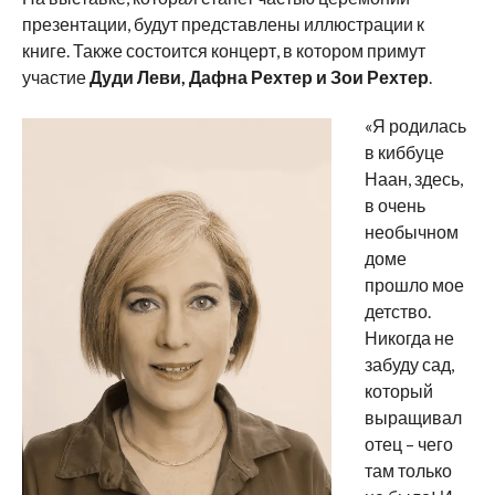
презентации, будут представлены иллюстрации к
книге. Также состоится концерт, в котором примут
участие
Дуди Леви, Дафна Рехтер и Зои Рехтер
.
«Я родилась
в киббуце
Наан, здесь,
в очень
необычном
доме
прошло мое
детство.
Никогда не
забуду сад,
который
выращивал
отец – чего
там только