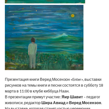
Презентация книги Веред Мосензон «Enter», выставки
рисунков на темы книги и песни состоятся в субботу 18
марта в 11:00 в клубе киббуца Наан.
В презентации примут участие:
Яир Шавит
– педагог
живописи, редактор
Шира Авиад
и
Веред Мосензон
.
На выставке, которая станет частью церемонии