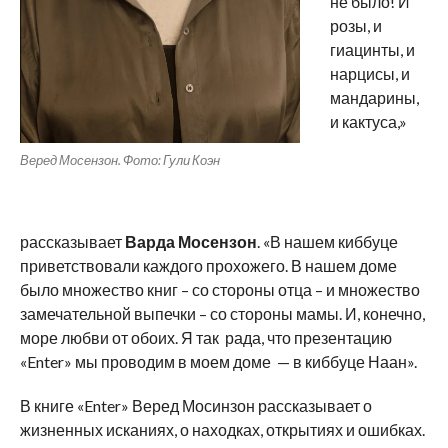
не было! И
розы, и
гиацинты, и
нарцисы, и
мандарины,
и кактуса,»
Веред Мосензон. Фото: Гули Коэн
рассказывает
Варда Мосензон
. «В нашем киббуце
приветствовали каждого прохожего. В нашем доме
было множество книг – со стороны отца – и множество
замечательной выпечки – со стороны мамы. И, конечно,
море любви от обоих. Я так рада, что презентацию
«Enter» мы проводим в моем доме — в киббуце Наан».
В книге «Enter» Веред Мосинзон рассказывает о
жизненных исканиях, о находках, открытиях и ошибках.