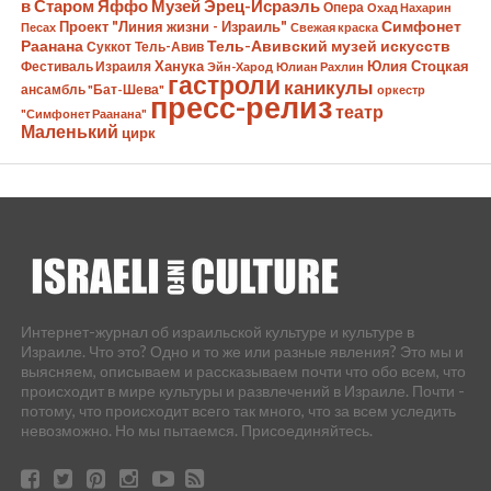
в Старом Яффо
Музей Эрец-Исраэль
Опера
Охад Нахарин
Симфонет
Проект "Линия жизни - Израиль"
Песах
Свежая краска
Раанана
Тель-Авивский музей искусств
Суккот
Тель-Авив
Ханука
Юлия Стоцкая
Фестиваль Израиля
Эйн-Харод
Юлиан Рахлин
гастроли
каникулы
ансамбль "Бат-Шева"
оркестр
пресс-релиз
театр
"Симфонет Раанана"
Маленький
цирк
Интернет-журнал об израильской культуре и культуре в
Израиле. Что это? Одно и то же или разные явления? Это мы и
выясняем, описываем и рассказываем почти что обо всем, что
происходит в мире культуры и развлечений в Израиле. Почти -
потому, что происходит всего так много, что за всем уследить
невозможно. Но мы пытаемся. Присоединяйтесь.