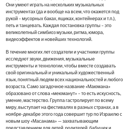
Они умеют играть на нескольких музыкальных
инструментах (да и вообще на всем, что окажется под
рукой – мусорных баках, ящиках, контейнерах и т.п.),
петь и танцевать. Каждая постановка группы – это
великолепный симбиоз музыки, ритма, юмора,
видеоэффектов и новейших технологий.
В течение многих лет создатели и участники группы
исследуют звуки, движения, музыкальные
инструменты и технологии, чтобы вместе создавать
свой оригинальный и уникальный художественный
язык, понятный людям всех национальностей и любого
возраста. Само загадочное название «Маюмана»
образовано от слова «меюманут» – то есть искусность,
умение, мастерство. Группа гастролирует по всему
миру, выступает на фестивалях в разных странах, а в
ноябре-декабре этого года совершит тур по Израилю с
новым шоу «Масанама» — захватывающим
представлением для детей, родителей, бабушек и