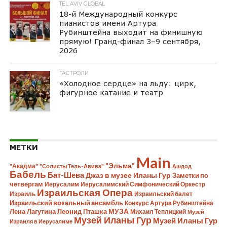
TEL AVIV GLOBAL
18-й Международный конкурс
пианистов имени Артура
Рубинштейна выходит на финишную
прямую! Гранд-финал 3–9 сентября,
2026
ГАСТРОЛИ
«Холодное сердце» на льду: цирк,
фигурное катание и театр
МЕТКИ
Main
"Эльма"
"Акадма"
"Солисты Тель-Авива"
Ашдод
Бабель
Бат-Шева
Джаз в музее Иланы Гур
Заметки по
четвергам
Иерусалим
Иерусалимский Симфонический Оркестр
Израильская Опера
Израиль
Израильский балет
Израильский вокальный ансамбль
Конкурс Артура Рубинштейна
Лена Лагутина
Леонид Пташка
МУЗА
Михаил Теплицкий
Музей
Музей Иланы Гур
Музей Иланы Гур
Израиля в Иерусалиме