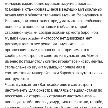
молодые израильские музыканты, учившиеся за
границей и стажировавшиеся в ведущих музыкальных
академиях в области старинной музыки. Вернувшись в
Израиль, они попытались придумать что-то необычное,
новое и это новое они нашли в области старой –
старинной музыки, создав особый оркестр барочной
музыки «Barrocade», у которого нет дирижера, нет
руководителя, а все решения – музыкальные,
организационные, финансовые – принимаются
сообща оркестровым советом из музыкантов. Может
именно поэтому столь слитно играют все инструменты,
столь слажено звучит музыка, исполняемая в
соответствии с манерой эпохи барокко на аутентичных
инструментах.
Часть музыкантов «Barrocade» еще и сами строят
инструменты для оркестра, являясь специалистами по
воссозданию старинных струнных инструментов —
виолы да-гамба, виолы д’амур, виолоне, лютни, теорбе,
клавесинов и барочной гитары. Кроме того, музыканты