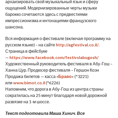
архаизировать свой музыкальный язык и сферу
ощущений. Модернизированные черты музыки
барокко сочетаются здесь с предвестиями
импрессионизма и интонациями французского
шансона.
Вся информация о фестивале (включая программу на
русском языке) – на сайте
http://agfestival.co.il/
.
Страница в фейсбуке
—
https://www.facebook.com/festivslabugosh/
Художественный руководитель фестиваля в Абу-Гош –
Ханна Цур. Продюсер фестиваля – Гершон Коэн
Продажа билетов — касса «
Браво
» (*3221)
или
www.bimot.co.il
(*6226)
Напомним, что дорога в Абу-Гош из центра страны
сократилась на 25 минут благодаря новой дорожной
развязке на 1-м шоссе.
Текст подготовила Маша Хинич. Все