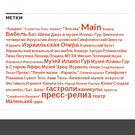
МЕТКИ
Main
"Эльма"
"Акадма"
"Солисты Тель-Авива"
Ашдод
Бабель
Бат-Шева
Джаз в музее Иланы Гур
Заметки по
четвергам
Иерусалим
Иерусалимский Симфонический Оркестр
Израильская Опера
Израиль
Израильский балет
Израильский вокальный ансамбль
Конкурс Артура Рубинштейна
МУЗА
Лена Лагутина
Леонид Пташка
Михаил Теплицкий
Музей
Музей Иланы Гур
Музей Иланы Гур
Израиля в Иерусалиме
в Старом Яффо
Музей Эрец-Исраэль
Опера
Охад Нахарин
Симфонет
Проект "Линия жизни - Израиль"
Песах
Свежая краска
Раанана
Тель-Авивский музей искусств
Суккот
Тель-Авив
Ханука
Юлия Стоцкая
Фестиваль Израиля
Эйн-Харод
Юлиан Рахлин
гастроли
каникулы
ансамбль "Бат-Шева"
оркестр
пресс-релиз
театр
"Симфонет Раанана"
Маленький
цирк