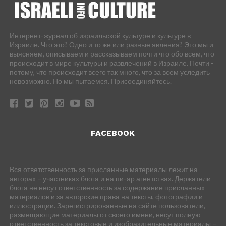
Интернет-журнал об израильской культуре и культуре в
Израиле. Что это? Одно и то же или разные явления? Это мы и
выясняем, описываем и рассказываем почти что обо всем, что
происходит в мире культуры и развлечений в Израиле. Почти -
потому, что происходит всего так много, что за всем уследить
невозможно. Но мы пытаемся. Присоединяйтесь.
FACEBOOK
Вся ответственность за присланные материалы лежит на
авторах – участниках блога и на пи-ар агентствах. Держатели
блога не несут ответственность за содержание присланных
материалов и за авторские права на тексты, фотографии и
иллюстрации. Зарегистрированные на сайте пользователи,
размещающие материалы от своего имени, несут полную
ответственность за текстовые и изобразительные материалы –