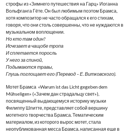
строфы из «Зимнего путешествия на Гарц» Иоганна
Вольфганга Гёте. Он был любимым поэтом Брамса,
хотя композитор не часто обращался к его стихам,
говоря, что они столь совершенны, что не нуждаются в
музыкальном воплощении.
Но кто там один?
Исчезает в чащобе тропа
И сплетается поросль
У него за спиной,
Подымаются травы,
Глушь поглощает его (Перевод – Е. Витковского).
Мотет Брамса «Warum ist das Licht gegeben dem
Mühseligen» («Зачем дан страдальцу свет»),
посвященный выдающемуся историку музыки
Филиппу Шпитте, представляет собой вершину
мотетного творчества Брамса. Тематическим
материалом, из которого вырос мотет, стала
неопубликованная месса Брамса, написанная еще в