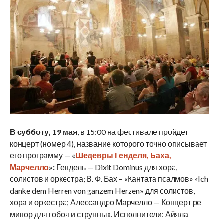
В субботу, 19 мая
, в 15:00 на фестивале пройдет
концерт (номер 4), название которого точно описывает
его программу — «
Шедевры Генделя, Баха,
Марчелло
»:
Гендель — Dixit Dominus для хора,
солистов и оркестра; В. Ф. Бах – «Кантата псалмов» «Ich
danke dem Herren von ganzem Herzen» для солистов,
хора и оркестра; Алессандро Марчелло — Концерт ре
минор для гобоя и струнных. Исполнители: Айяла