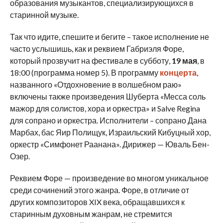
образования музыкантов, специализирующихся в
старинной музыке.
Так что идите, спешите и бегите – такое исполнение не
часто услышишь, как и реквием Габриэля Форе,
который прозвучит на фестивале в субботу,
19 мая
, в
18:00 (программа номер 5). В программу
концерта
,
названного «Отдохновение в волшебном раю»
включены также произведения Шуберта «Месса соль
мажор для солистов, хора и оркестра» и Salve Regina
для сопрано и оркестра. Исполнители – сопрано Дана
Марбах, бас Яир Полищук, Израильский Кибуцный хор,
оркестр «Симфонет Раанана». Дирижер — Юваль Бен-
Озер.
Реквием Форе — произведение во многом уникальное
среди сочинений этого жанра. Форе, в отличие от
других композиторов XIX века, обращавшихся к
старинным духовным жанрам, не стремится