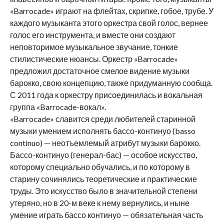
«Barrocade» играют на флейтах, скрипке, гобое, трубе. У
каждого музыканта этого оркестра свой голос, вернее
голос его инструмента, и вместе они создают
неповторимое музыкальное звучание, тонкие
стилистические нюансы. Оркестр «Barrocade»
предложил достаточное смелое видение музыки
барокко, свою концепцию, также придуманную сообща.
С 2011 года к оркестру присоединилась и вокальная
группа «Barrocade-вокал».
«Barrocade» славится среди любителей старинной
музыки умением исполнять бассо-континуо (basso
continuo) — неотъемлемый атрибут музыки барокко.
Бассо-континуо (генерал-бас) — особое искусство,
которому специально обучались, и по которому в
старину сочинялись теоретические и практические
труды. Это искусство было в значительной степени
утеряно, но в 20-м веке к нему вернулись, и ныне
умение играть бассо континуо — обязательная часть