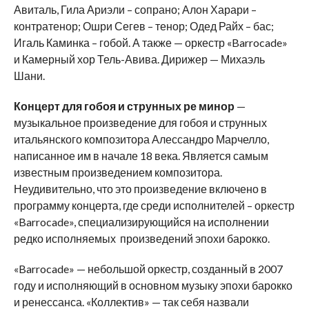
Авиталь, Гила Ариэли – сопрано; Алон Харари –
контратенор; Ошри Сегев – тенор; Одед Райх – бас;
Игаль Каминка – гобой. А также — оркестр «Barrocade»
и Камерный хор Тель-Авива. Дирижер — Михаэль
Шани.
Концерт для гобоя и струнных
ре минор
—
музыкальное произведение для гобоя и струнных
итальянского композитора Алессандро Марчелло,
написанное им в начале 18 века. Является самым
известным произведением композитора.
Неудивительно, что это произведение включено в
программу концерта, где среди исполнителей – оркестр
«Barrocade», специализирующийся на исполнении
редко исполняемых произведений эпохи барокко.
«Barrocade» — небольшой оркестр, созданный в 2007
году и исполняющий в основном музыку эпохи барокко
и ренессанса. «Коллектив» — так себя назвали