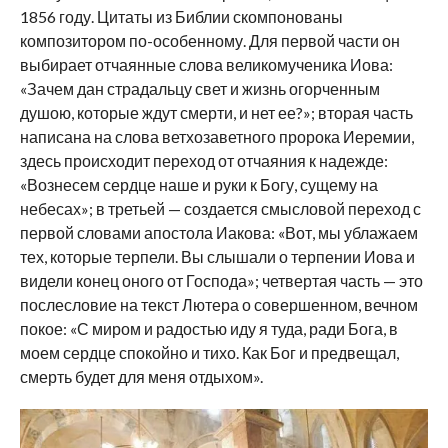
1856 году. Цитаты из Библии скомпонованы
композитором по-особенному. Для первой части он
выбирает отчаянные слова великомученика Иова:
«Зачем дан страдальцу свет и жизнь огорченным
душою, которые ждут смерти, и нет ее?»; вторая часть
написана на слова ветхозаветного пророка Иеремии,
здесь происходит переход от отчаяния к надежде:
«Вознесем сердце наше и руки к Богу, сущему на
небесах»; в третьей — создается смысловой переход с
первой словами апостола Иакова: «Вот, мы ублажаем
тех, которые терпели. Вы слышали о терпении Иова и
видели конец оного от Господа»; четвертая часть — это
послесловие на текст Лютера о совершенном, вечном
покое: «С миром и радостью иду я туда, ради Бога, в
моем сердце спокойно и тихо. Как Бог и предвещал,
смерть будет для меня отдыхом».