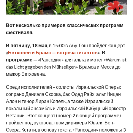
Вот несколько примеров классических программ
фестиваля
:
В пятницу, 18 мая
, в 15:00 в Абу-Гош пройдет концерт
«
Бетховен и Брамс — встреча гигантов
». В
программе —
«Рапсодия» для альта и мотет «Warum ist
das Licht gegeben den Mühseligen» Брамса и Месса до
мажор Бетховена.
Среди исполнителей – солисты Израильской Оперы:
сопрано Даниэла Скорка, бас Одед Райх, альт Ницан
Алон и тенор Лиран Копель, а также Израильский
вокальный ансамбль и Израильский Кибуцный оркестр
Нетании. Этот концерт (номер 2 в общей программе)
пройдет под руководством дирижера Юваля Бен-
Озера. Кстати, в основу текста «Рапсодии» положены 3