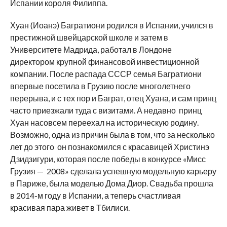
Испании короля Филиппа.
Хуан (Иоанэ) Багратиони родился в Испании, учился в
престижной швейцарской школе и затем в
Университете Мадрида, работал в Лондоне
директором крупной финансовой инвестиционной
компании. После распада СССР семья Багратиони
впервые посетила в Грузию после многолетнего
перерыва, и с тех пор и Баграт, отец Хуана, и сам принц
часто приезжали туда с визитами. А недавно принц
Хуан насовсем переехал на историческую родину.
Возможно, одна из причин была в том, что за несколько
лет до этого он познакомился с красавицей Христинэ
Дзидзигури, которая после победы в конкурсе «Мисс
Грузия — 2008» сделала успешную модельную карьеру
в Париже, была моделью Дома Диор. Свадьба прошла
в 2014-м году в Испании, а теперь счастливая
красивая пара живет в Тбилиси.