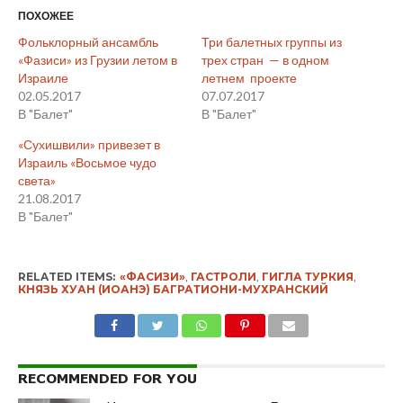
ПОХОЖЕЕ
Фольклорный ансамбль
Три балетных группы из
«Фазиси» из Грузии летом в
трех стран — в одном
Израиле
летнем проекте
02.05.2017
07.07.2017
В "Балет"
В "Балет"
«Сухишвили» привезет в
Израиль «Восьмое чудо
света»
21.08.2017
В "Балет"
RELATED ITEMS:
«ФАСИЗИ»
,
ГАСТРОЛИ
,
ГИГЛА ТУРКИЯ
,
КНЯЗЬ ХУАН (ИОАНЭ) БАГРАТИОНИ-МУХРАНСКИЙ
RECOMMENDED FOR YOU