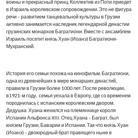
воины и прекрасный принц. Коллектив из Поти приедет
в Израиль королевском сопровождении. Это не фигура
речи – развитием танцевальной культуры в Грузии
активно занимается наследник легендарной династии
грузинских монархов Багратиони. Вместе с ансамблем
Израиль посетит князь Хуан (Иоанэ) Багратиони-
Мухранский.
История его семьи похожа на кинофильм. Багратиони,
одна из древнейших в мире монарших династий,
правили в Грузии более 1000 лет. После революции,
в1921-м году, семья уехала в Европу, где со временем
породнилась с испанским королевским двором.
Дедушка Хуана женился на племяннице короля
Испании Альфонса XIII. Отец Хуана – Баграт, был
князем Грузии, Баварии и Испании. Так что князь Хуан
(Иоанэ) – двоюродный брат правящего ныне в