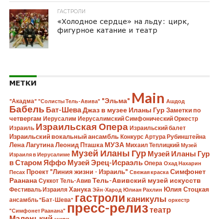
ГАСТРОЛИ
«Холодное сердце» на льду: цирк,
фигурное катание и театр
МЕТКИ
Main
"Эльма"
"Акадма"
"Солисты Тель-Авива"
Ашдод
Бабель
Бат-Шева
Джаз в музее Иланы Гур
Заметки по
четвергам
Иерусалим
Иерусалимский Симфонический Оркестр
Израильская Опера
Израиль
Израильский балет
Израильский вокальный ансамбль
Конкурс Артура Рубинштейна
Лена Лагутина
Леонид Пташка
МУЗА
Михаил Теплицкий
Музей
Музей Иланы Гур
Музей Иланы Гур
Израиля в Иерусалиме
в Старом Яффо
Музей Эрец-Исраэль
Опера
Охад Нахарин
Симфонет
Проект "Линия жизни - Израиль"
Песах
Свежая краска
Раанана
Тель-Авивский музей искусств
Суккот
Тель-Авив
Ханука
Юлия Стоцкая
Фестиваль Израиля
Эйн-Харод
Юлиан Рахлин
гастроли
каникулы
ансамбль "Бат-Шева"
оркестр
пресс-релиз
театр
"Симфонет Раанана"
Маленький
цирк