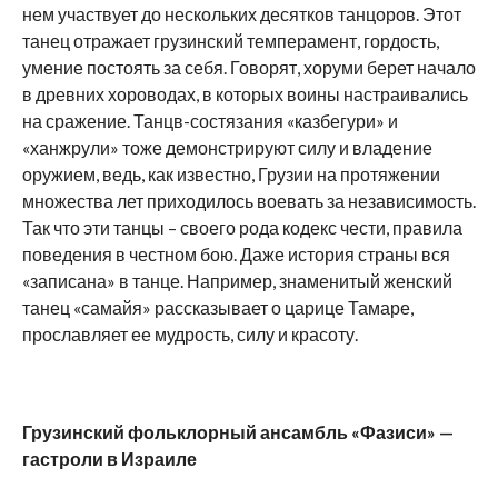
нем участвует до нескольких десятков танцоров. Этот
танец отражает грузинский темперамент, гордость,
умение постоять за себя. Говорят, хоруми берет начало
в древних хороводах, в которых воины настраивались
на сражение. Танцв-состязания «казбегури» и
«ханжрули» тоже демонстрируют силу и владение
оружием, ведь, как известно, Грузии на протяжении
множества лет приходилось воевать за независимость.
Так что эти танцы – своего рода кодекс чести, правила
поведения в честном бою. Даже история страны вся
«записана» в танце. Например, знаменитый женский
танец «самайя» рассказывает о царице Тамаре,
прославляет ее мудрость, силу и красоту.
Грузинский фольклорный ансамбль «Фазиси» —
гастроли в Израиле