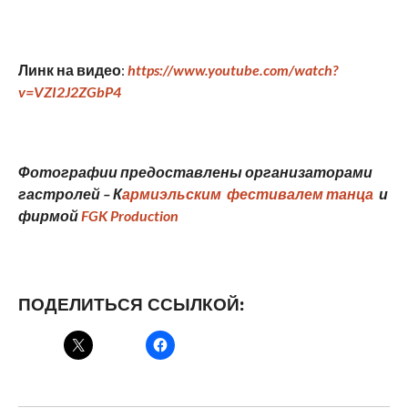
Линк на видео
:
https
://
www
.
youtube
.
com
/
watch
?
v
=
VZI
2
J
2
ZGbP
4
Фотографии предоставлены организаторами
гастролей – К
армиэльским фестивалем танца
и
фирмой
FGK
Production
ПОДЕЛИТЬСЯ ССЫЛКОЙ: