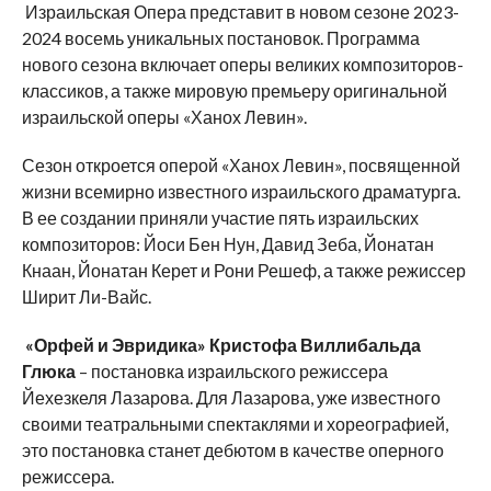
Израильская Опера представит в новом сезоне 2023-
2024 восемь уникальных постановок. Программа
нового сезона включает оперы великих композиторов-
классиков, а также мировую премьеру оригинальной
израильской оперы «Ханох Левин».
Сезон откроется оперой «Ханох Левин», посвященной
жизни всемирно известного израильского драматурга.
В ее создании приняли участие пять израильских
композиторов: Йоси Бен Нун, Давид Зеба, Йонатан
Кнаан, Йонатан Керет и Рони Решеф, а также режиссер
Ширит Ли-Вайс.
«Орфей и Эвридика» Кристофа Виллибальда
Глюка
– постановка израильского режиссера
Йехезкеля Лазарова. Для Лазарова, уже известного
своими театральными спектаклями и хореографией,
это постановка станет дебютом в качестве оперного
режиссера.