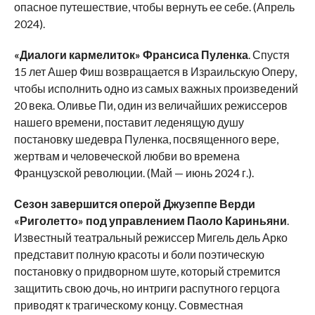
опасное путешествие, чтобы вернуть ее себе. (Апрель
2024).
«Диалоги кармелиток» Франсиса Пуленка
. Спустя
15 лет Ашер Фиш возвращается в Израильскую Оперу,
чтобы исполнить одно из самых важных произведений
20 века. Оливье Пи, один из величайших режиссеров
нашего времени, поставит леденящую душу
постановку шедевра Пуленка, посвященного вере,
жертвам и человеческой любви во времена
Французской революции. (Май — июнь 2024 г.).
Сезон завершится оперой Джузеппе Верди
«Риголетто» под управлением Паоло Кариньяни
.
Известный театральный режиссер Мигель дель Арко
представит полную красоты и боли поэтическую
постановку о придворном шуте, который стремится
защитить свою дочь, но интриги распутного герцога
приводят к трагическому концу. Совместная