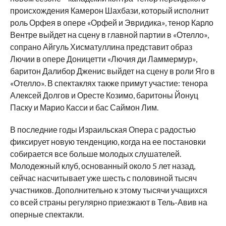
происхождения Камерон Шахбази, который исполнит
роль Орфея в опере «Орфей и Эвридика», тенор Карло
Вентре выйдет на сцену в главной партии в «Отелло»,
сопрано Айгуль Хисматуллина представит образ
Лючии в опере Доницетти «Лючия ди Ламмермур»,
баритон Далибор Дженис выйдет на сцену в роли Яго в
«Отелло». В спектаклях также примут участие: тенора
Алексей Долгов и Оресте Козимо, баритоны Йонуц
Паску и Марио Касси и бас Саймон Лим.
В последние годы Израильская Опера с радостью
фиксирует новую тенденцию, когда на ее постановки
собирается все больше молодых слушателей.
Молодежный клуб, основанный около 5 лет назад,
сейчас насчитывает уже шесть с половиной тысяч
участников. Дополнительно к этому тысячи учащихся
со всей страны регулярно приезжают в Тель-Авив на
оперные спектакли.