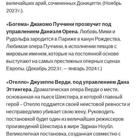
величайших арий, сочиненных Доницетти. (Ноябрь
2023 г.).
«Богема» Джакомо Пуччини прозвучит под
управлением Даниэля Орена.
Любовь Мими и
Рудольфа зародится в Париже в канун Рождества.
Любимая опера Пуччини, в исполнении певцов с
мировым именем, которые на постоянной основе
выступают на самых престижных оперных сценах
Европы. (Декабрь 2023 г. — январь 2024 г.)
«Отелло» Джузеппе Верди, под управлением Дана
Эттингера.
Драматическая опера Верди о мести,
основанная на пьесе Шекспира, в которой главный
герой – Отелло поддается своей неистовой ревности и
несправедливо убивает свою жену. Руководить
постановкой будет один из величайших режиссеров
произведений Шекспира в мире Эдриан Ноубл.
Великолепная постановка, созданная совместно с