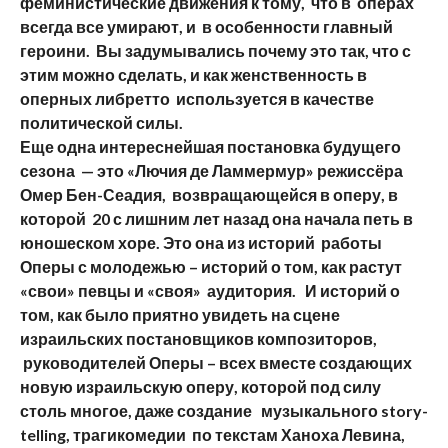
феминистические движения к тому, что в операх
всегда все умирают, и в особенности главный
героини. Вы задумывались почему это так, что с
этим можно сделать, и как женственность в
оперных либретто используется в качестве
политической силы.
Еще одна интереснейшая постановка будущего
сезона — это «Лючия де Ламмермур» режиссёра
Омер Бен-Сеадия, возвращающейся в оперу, в
которой 20 с лишним лет назад она начала петь в
юношеском хоре. Это она из историй работы
Оперы с молодежью – историй о том, как растут
«свои» певцы и «своя» аудитория. И историй о
том, как было приятно увидеть на сцене
израильских постановщиков композиторов,
руководителей Оперы – всех вместе создающих
новую израильскую оперу, которой под силу
столь многое, даже создание музыкального
story-
telling, трагикомедии по текстам Ханоха Левина,