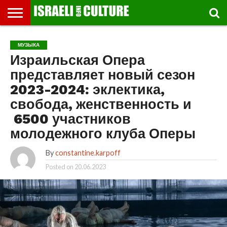
ВЫСТАВКИ
МУЗЕИ
СТРАНА
ТЕАТР
КНИГИ.
МУЗЫКА
РЕЛИГИЯ/
ДВИЖЕНИЕ
ДЕТИ
МАРШРУТЫ
ВИДЕО-
ВПЕЧАТЛЕНИЯ
ВСТРЕЧИ
ИНТЕРВЬЮ
КИНО
TEL
МУЗЫКА
ФЕСТИВАЛЕЙ
ТЕКСТЫ
ИСТОРИЯ
ВЫХОДНОГО
ПРОГУЛЬЩИКА
РЕЧИ
И
AVIV
Израильская Опера
ДНЯ
ЛЕКЦИИ
GLOBAL
представляет новый сезон
2023-2024: эклектика,
свобода, женственность и
6500 участников
молодежного клуба Оперы
By
constantine.karpoff
Posted on
20.06.2023