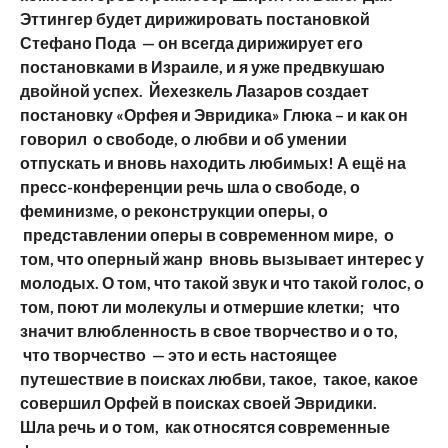
Эттингер будет дирижировать постановкой
Стефано Пода — он всегда дирижирует его
постановками в Израиле, и я уже предвкушаю
двойной успех. Йехезкель Лазаров создает
постановку «Орфея и Эвридика» Глюка – и как он
говорил о свободе, о любви и об умении
отпускать и вновь находить любимых! А ещё на
пресс-конференции речь шла о свободе, о
феминизме, о реконструкции оперы, о
представлении оперы в современном мире, о
том, что оперный жанр вновь вызывает интерес у
молодых. О том, что такой звук и что такой голос, о
том, поют ли молекулы и отмершие клетки; что
значит влюбленность в свое творчество и о то,
что творчество — это и есть настоящее
путешествие в поисках любви, такое, такое, какое
совершил Орфей в поисках своей Эвридики.
Шла речь и о том, как относятся современные