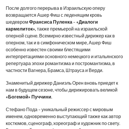
После долгого перерыва в Израильскую оперу
возвращается Ашер Фиш с леденящим кровь
шедевром
Франсиса Пуленка
–
«Диалоги
кармелиток»,
также премьерой на израильской
оперной сцене. Всемирно известный дирижер как в
оперном, так и в симфоническом мире, Ашер Фиш
особенно известен своими блестящими
интерпретациями основного немецкого и итальянского
репертуара эпохи романтизма и постромантизма, в
частности Вагнера, Брамса, Штрауса и Верди.
Знаменитый дирижер Даниэль Орен вновь приедет к
нам в будущем сезоне, чтобы дирижировать великой
«Богемой» Пуччини
.
Стефано Пода – уникальный режиссер с мировым
именем, одновременно выступающий также как автор
костюмов, сценограф, хореограф и художник по свету.