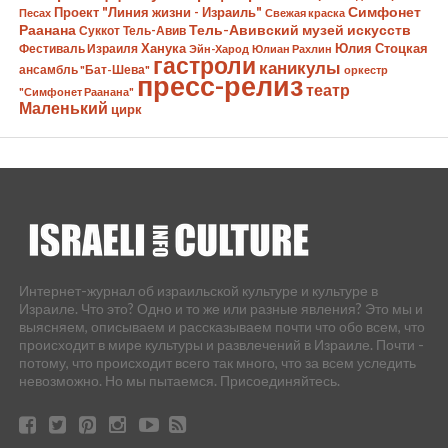
Симфонет
Проект "Линия жизни - Израиль"
Песах
Свежая краска
Раанана
Тель-Авивский музей искусств
Суккот
Тель-Авив
Ханука
Юлия Стоцкая
Фестиваль Израиля
Эйн-Харод
Юлиан Рахлин
гастроли
каникулы
ансамбль "Бат-Шева"
оркестр
пресс-релиз
театр
"Симфонет Раанана"
Маленький
цирк
Интернет-журнал об израильской культуре и культуре в
Израиле. Что это? Одно и то же или разные явления? Это мы и
выясняем, описываем и рассказываем почти что обо всем, что
происходит в мире культуры и развлечений в Израиле. Почти -
потому, что происходит всего так много, что за всем уследить
невозможно. Но мы пытаемся. Присоединяйтесь.