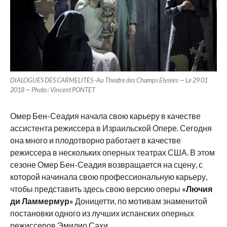
DIALOGUES DES CARMELITES -Au Theatre des Champs Elysees — Le 29 01
2018 — Photo : Vincent PONTET
Омер Бен-Сеадия начала свою карьеру в качестве
ассистента режиссера в Израильской Опере. Сегодня
она много и плодотворно работает в качестве
режиссера в нескольких оперных театрах США. В этом
сезоне Омер Бен-Сеадия возвращается на сцену, с
которой начинала свою профессиональную карьеру,
чтобы представить здесь свою версию оперы
«Лючия
ди Ламмермур»
Доницетти, по мотивам знаменитой
постановки одного из лучших испанских оперных
режиссеров Эмилио Сахи.