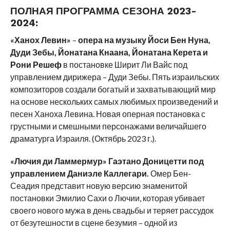
ПОЛНАЯ ПРОГРАММА СЕЗОНА 2023-
2024:
«Ханох Левин»
–
опера на музыку Йоси Бен Нуна,
Дуди Зебы, Йонатана Кнаана, Йонатана Керета и
Рони Решеф
в постановке Ширит Ли Вайс под
управлением дирижера – Дуди Зебы. Пять израильских
композиторов создали богатый и захватывающий мир
на основе нескольких самых любимых произведений и
песен Ханоха Левина. Новая оперная постановка с
грустными и смешными персонажами величайшего
драматурга Израиля. (Октябрь 2023 г.).
«Лючия ди Ламмермур» Гаэтано Доницетти под
управлением Даниэле Каллегари.
Омер Бен-
Сеадия представит новую версию знаменитой
постановки Эмилио Сахи о Лючии, которая убивает
своего нового мужа в день свадьбы и теряет рассудок
от безутешности в сцене безумия – одной из