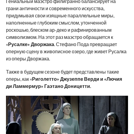
Гениальный маэстро филигранно балансирует на
грани античности и современного искусства,
придумывая свои изящные параллельные миры,
наполненные глубоким смыслом, утонченной
роскошью, блеском ар-деко и рафинированным
символизмом. На этот раз маэстро обращается к
«
Русалке» Дворжака
. Стефано Пода превращает
оперную сцену в живописное озеро, где живет Русалка
из оперы Дворжака.
Также в будущем сезоне будет представлены такие
оперы, как «
Риголетто» Джузеппе Верди и «Лючия
ди Ламмермур» Гаэтано Доницетти.