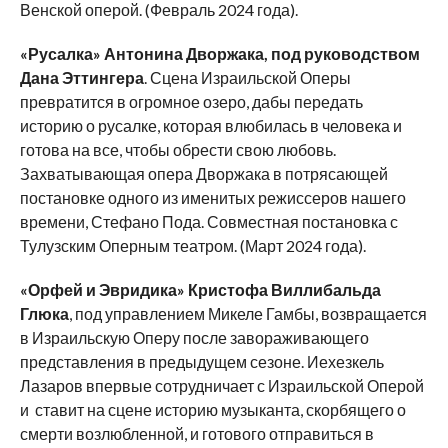
Венской оперой. (Февраль 2024 года).
«Русалка» Антонина Дворжака, под руководством
Дана Эттингера
. Сцена Израильской Оперы
превратится в огромное озеро, дабы передать
историю о русалке, которая влюбилась в человека и
готова на все, чтобы обрести свою любовь.
Захватывающая опера Дворжака в потрясающей
постановке одного из именитых режиссеров нашего
времени, Стефано Пода. Совместная постановка с
Тулузским Оперным театром. (Март 2024 года).
«Орфей и Эвридика» Кристофа Виллибальда
Глюка
, под управлением Микеле Гамбы, возвращается
в Израильскую Оперу после завораживающего
представления в предыдущем сезоне. Иехезкель
Лазаров впервые сотрудничает с Израильской Оперой
и ставит на сцене историю музыканта, скорбящего о
смерти возлюбленной, и готового отправиться в