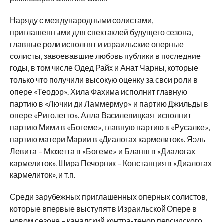
Наряду с международными солистами,
приглашенными для спектаклей будущего сезона,
главные роли исполнят и израильские оперные
солисты, завоевавшие любовь публики в последние
годы, в том числе Одед Райх и Анат Чарны, которые
только что получили высокую оценку за свои роли в
опере «Теодор». Хила Фахима исполнит главную
партию в «Лючии ди Ламмермур» и партию Джильды в
опере «Риголетто». Алла Василевицкая исполнит
партию Мими в «Богеме», главную партию в «Русалке»,
партию матери Марии в «Диалогах кармелиток». Яэль
Левита – Мюзетта в «Богеме» и Бланш в «Диалогах
кармелиток». Шира Печорник – Констанция в «Диалогах
кармелиток», и т.п.
Среди зарубежных приглашенных оперных солистов,
которые впервые выступят в Израильской Опере в
новом сезоне – канадский контра-тенор персидского