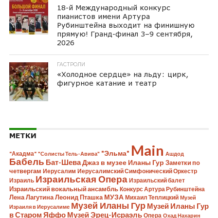
18-й Международный конкурс
пианистов имени Артура
Рубинштейна выходит на финишную
прямую! Гранд-финал 3–9 сентября,
2026
ГАСТРОЛИ
«Холодное сердце» на льду: цирк,
фигурное катание и театр
МЕТКИ
Main
"Эльма"
"Акадма"
"Солисты Тель-Авива"
Ашдод
Бабель
Бат-Шева
Джаз в музее Иланы Гур
Заметки по
четвергам
Иерусалим
Иерусалимский Симфонический Оркестр
Израильская Опера
Израиль
Израильский балет
Израильский вокальный ансамбль
Конкурс Артура Рубинштейна
Лена Лагутина
Леонид Пташка
МУЗА
Михаил Теплицкий
Музей
Музей Иланы Гур
Музей Иланы Гур
Израиля в Иерусалиме
в Старом Яффо
Музей Эрец-Исраэль
Опера
Охад Нахарин