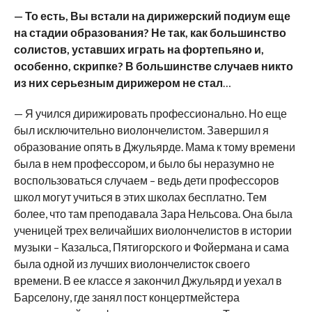
— То есть, Вы встали на дирижерский подиум еще
на стадии образования? Не так, как большинство
солистов, уставших играть на фортепьяно и,
особенно, скрипке? В большинстве случаев никто
из них серьезным дирижером не стал
…
— Я учился дирижировать профессионально. Но еще
был исключительно виолончелистом. Завершил я
образование опять в Джульярде. Мама к тому времени
была в нем профессором, и было бы неразумно не
воспользоваться случаем – ведь дети профессоров
школ могут учиться в этих школах бесплатно. Тем
более, что там преподавала Зара Нельсова. Она была
ученицей трех величайших виолончелистов в истории
музыки – Казальса, Пятигорского и Фойермана и сама
была одной из лучших виолончелисток своего
времени. В ее классе я закончил Джульярд и уехал в
Барселону, где занял пост концертмейстера