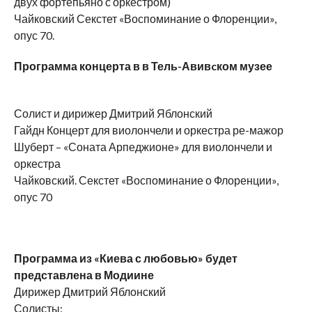
двух фортепьяно с оркестром)
Чайковский Секстет «Воспоминание о Флоренции»,
опус 70.
Программа концерта в в Тель-Авив
c
ком музее
Солист и дирижер Дмитрий Яблонский
Гайдн Концерт для виолончели и оркестра ре-мажор
Шуберт – «Соната Арпеджионе» для виолончели и
оркестра
Чайковский. Секстет «Воспоминание о Флоренции»,
опус 70
Программа из «Киева с любовью» будет
представлена в Модиине
Дирижер Дмитрий Яблонский
Солисты: