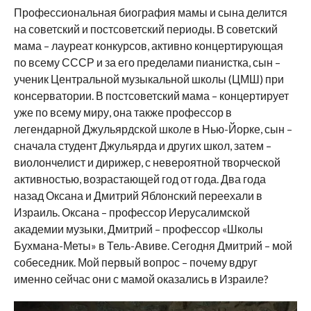
Профессиональная биография мамы и сына делится
на советский и постсоветский периоды. В советский
мама – лауреат конкурсов, активно концертирующая
по всему СССР и за его пределами пианистка, сын –
ученик Центральной музыкальной школы (ЦМШ) при
консерватории. В постсоветский мама – концертирует
уже по всему миру, она также профессор в
легендарной Джульярдской школе в Нью-Йорке, сын –
сначала студент Джульярда и других школ, затем –
виолончелист и дирижер, с невероятной творческой
активностью, возрастающей год от года. Два года
назад Оксана и Дмитрий Яблонский переехали в
Израиль. Оксана – профессор Иерусалимской
академии музыки, Дмитрий – профессор «Школы
Бухмана-Меты» в Тель-Авиве. Сегодня Дмитрий – мой
собеседник. Мой первый вопрос – почему вдруг
именно сейчас они с мамой оказались в Израиле?