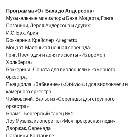
Программа «От
Баха до Андерсона»
Музыкальные миниатюры Баха, Моцарта, Грига,
Паганини, Лероя Андерсона и других.
И.С. Бах. Ария
Боккерини. Крейслер Allegretto
Моцарт. Маленькая ночная серенада
Григ. Прелюдия и ария из сюиты «Из времен
Хольберга»
Боккерини. Соната для виолончели и камерного
оркестра
Пьяццолла. «Забвение» («Oblivion») для виолончели и
камерного оркестра
Чайковский. Вальс из «Серенады для струнного
оркестра»
Брамс. Венгерский танец № 2
Лоу Музыка из оперетты «Моя прекрасная леди»
Дворжак. Серенада
Паганини. Кантабиле