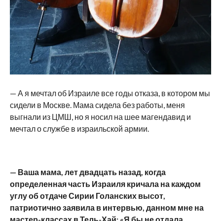
— А я мечтал об Израиле все годы отказа, в котором мы
сидели в Москве. Мама сидела без работы, меня
выгнали из ЦМШ, но я носил на шее магендавид и
мечтал о службе в израильской армии.
— Ваша мама, лет двадцать назад, когда
определенная часть Израиля кричала на каждом
углу об отдаче Сирии Голанских высот,
патриотично заявила в интервью, данном мне на
мастер-классах в Тель-Хай: «Я бы не отдала