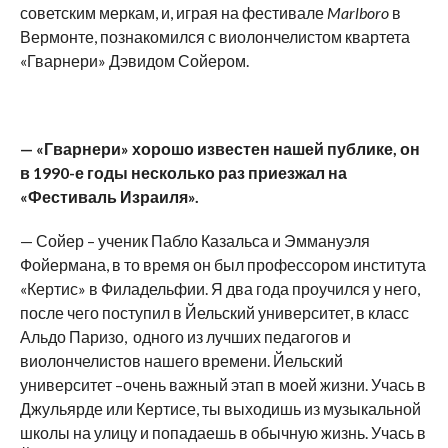
советским меркам, и, играя на фестивале
Marlboro
в
Вермонте, познакомился с виолончелистом квартета
«Гварнери» Дэвидом Сойером.
— «Гварнери» хорошо известен нашей публике, он
в 1990-е годы несколько раз приезжал на
«Фестиваль Израиля».
— Сойер – ученик Пабло Казальса и Эммануэля
Фойермана, в то время он был профессором института
«Кертис» в Филадельфии. Я два года проучился у него,
после чего поступил в Йельский университет, в класс
Альдо Паризо, одного из лучших педагогов и
виолончелистов нашего времени. Йельский
университет –очень важный этап в моей жизни. Учась в
Джульярде или Кертисе, ты выходишь из музыкальной
школы на улицу и попадаешь в обычную жизнь. Учась в