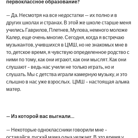
первоклассное образование?
— Да. Несмотря на все недостатки — их полно и в
других школах и странах. В этой же школе старше меня
учились Гаврилов, Плетнев, Мулова, немного моложе
Калер, еще очень многие. Сегодня, когда я встречаю
музыкантов, учившихся в ЦМШ, но не знакомых мне в
то, детское время, я чувствую определенное родство с
ними по тому, как они играют, как они мыслят. Как они
слушают – ведь нас учили не только играть, но и
слушать. Мы с детства играли камерную музыку, и это
слышно в нас уже взрослых. ЦМШ – настоящая альма
матер.
— Из которой вас выгнали…
— Некоторые одноклассники говорили мне –
оставайся, пускай мама одна уезжает. В это время у