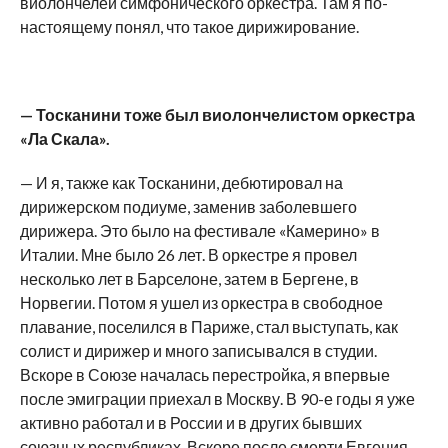
виолончелей симфонического оркестра. Там я по-
настоящему понял, что такое дирижирование.
— Тосканини тоже был виолончелистом оркестра
«Ла Скала».
— И я, также как Тосканини, дебютировал на
дирижерском подиуме, заменив заболевшего
дирижера. Это было на фестивале «Камерино» в
Италии. Мне было 26 лет. В оркестре я провел
несколько лет в Барселоне, затем в Бергене, в
Норвегии. Потом я ушел из оркестра в свободное
плавание, поселился в Париже, стал выступать, как
солист и дирижер и много записывался в студии.
Вскоре в Союзе началась перестройка, я впервые
после эмиграции приехал в Москву. В 90-е годы я уже
активно работал и в России и в других бывших
союзных республиках. Вскоре после смерти Евгения