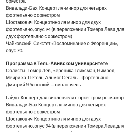
оркестра
Вивальди-Бах Концерт ля-минор для четырех
фортепьяно с оркестром
Шостакович Концертино ля минор для двух
фортепьяно, опус 94 (в переложении Томера Лева для
двух фортепьяно с оркестром)
Чайковский Секстет «Воспоминание о Флоренции»,
опус 70.
Программа в Тель-Авивском университете
Солисты: Томер Лев, Береника Гликсман, Нимрод
Меири ха-Петель, Альмог Сегаль – фортепьяно.
Дмитрий Яблонский — виолончель
Гайдн Концерт для виолончели с оркестром ре-мажор
Вивальди-Бах Концерт ля-минор для четырех
фортепьяно с оркестром
Шостакович Концертино ля минор для двух
фортепьяно, опус 94 (в переложении Томера Лева для