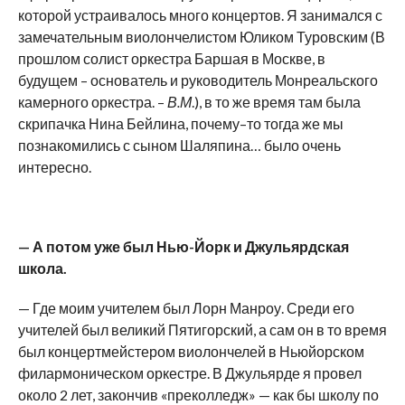
которой устраивалось много концертов. Я занимался с
замечательным виолончелистом Юликом Туровским (В
прошлом солист оркестра Баршая в Москве, в
будущем – основатель и руководитель Монреальского
камерного оркестра. –
В.М
.), в то же время там была
скрипачка Нина Бейлина, почему–то тогда же мы
познакомились с сыном Шаляпина… было очень
интересно.
— А потом уже был Нью-Йорк и Джульярдская
школа.
— Где моим учителем был Лорн Манроу. Среди его
учителей был великий Пятигорский, а сам он в то время
был концертмейстером виолончелей в Ньюйорском
филармоническом оркестре. В Джульярде я провел
около 2 лет, закончив «преколледж» — как бы школу по