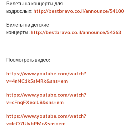
Билеты на концерты для
вздрослых:
http
://
bestbravo
.
co
.
il
/
announce
/54100
Билеты на детские
концерты:
http
://
bestbravo
.
co
.
il
/
announce
/54363
Посмотреть видео:
https
://
www
.
youtube
.
com
/
watch
?
v
=4
nNC
1
k
5
sMRk
&
sns
=
em
https
://
www
.
youtube
.
com
/
watch
?
v
=
cFnqFXeoIL
8&
sns
=
em
https
://
www
.
youtube
.
com
/
watch
?
v
=
lcO
7
UIvbPMc
&
sns
=
em