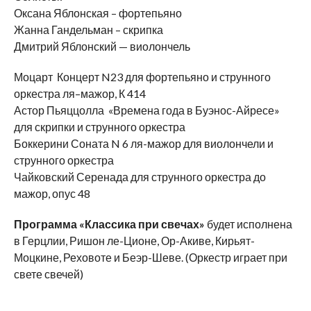
Оксана Яблонская – фортепьяно
Жанна Гандельман – скрипка
Дмитрий Яблонский — виолончель
Моцарт Концерт N23 для фортепьяно и струнного
оркестра ля–мажор, К 414
Астор Пьяццолла «Времена года в Буэнос-Айресе»
для скрипки и струнного оркестра
Боккерини Соната N 6 ля-мажор для виолончели и
струнного оркестра
Чайковский Серенада для струнного оркестра до
мажор, опус 48
Программа «Классика при свечах»
будет исполнена
в Герцлии, Ришон ле-Ционе, Ор-Акиве, Кирьят-
Моцкине, Реховоте и Беэр-Шеве. (Оркестр играет при
свете свечей)