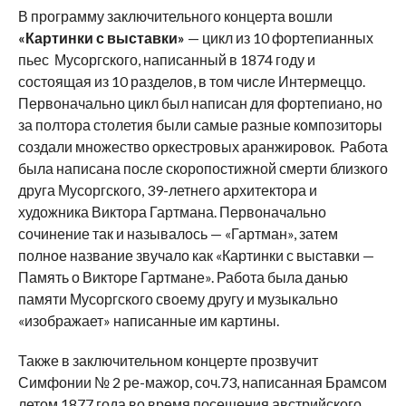
В программу заключительного концерта вошли
«Картинки с выставки»
— цикл из 10 фортепианных
пьес Мусоргского, написанный в 1874 году и
состоящая из 10 разделов, в том числе Интермеццо.
Первоначально цикл был написан для фортепиано, но
за полтора столетия были самые разные композиторы
создали множество оркестровых аранжировок. Работа
была написана после скоропостижной смерти близкого
друга Мусоргского, 39-летнего архитектора и
художника Виктора Гартмана. Первоначально
сочинение так и называлось — «Гартман», затем
полное название звучало как «Картинки с выставки —
Память о Викторе Гартмане». Работа была данью
памяти Мусоргского своему другу и музыкально
«изображает» написанные им картины.
Также в заключительном концерте прозвучит
Симфонии № 2 ре-мажор, соч.73, написанная Брамсом
летом 1877 года во время посещения австрийского