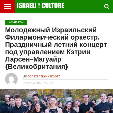
ВЫСТАВКИ
МУЗЕИ
СТРАНА
ТЕАТР
КНИГИ.
МУЗЫКА
РЕЛИГИЯ/
ДВИЖЕНИЕ
ДЕТИ
МАРШРУТЫ
ВИДЕО-
ВПЕЧАТЛЕНИЯ
ВСТРЕЧИ
ИНТЕРВЬЮ
КИНО
TEL
КОНЦЕРТЫ
ФЕСТИВАЛЕЙ
ТЕКСТЫ
ИСТОРИЯ
ВЫХОДНОГО
ПРОГУЛЬЩИКА
РЕЧИ
И
AVIV
Молодежный Израильский
ДНЯ
ЛЕКЦИИ
GLOBAL
Филармонический оркестр.
Праздничный летний концерт
под управлением Кэтрин
Ларсен-Магуайр
(Великобритания)
By
constantine.karpoff
Posted on
04.07.2022