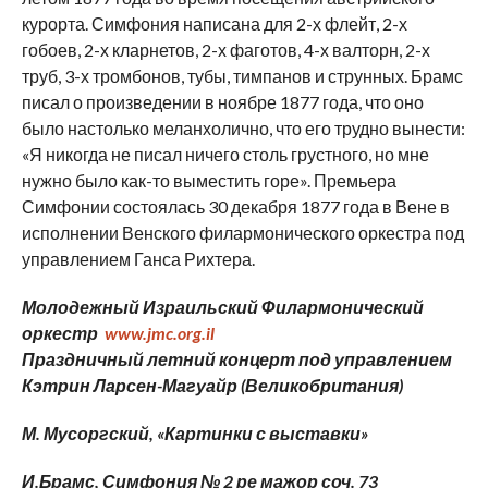
курорта. Симфония написана для 2-х флейт, 2-х
гобоев, 2-х кларнетов, 2-х фаготов, 4-х валторн, 2-х
труб, 3-х тромбонов, тубы, тимпанов и струнных. Брамс
писал о произведении в ноябре 1877 года, что оно
было настолько меланхолично, что его трудно вынести:
«Я никогда не писал ничего столь грустного, но мне
нужно было как-то выместить горе». Премьера
Симфонии состоялась 30 декабря 1877 года в Вене в
исполнении Венского филармонического оркестра под
управлением Ганса Рихтера.
Молодежный Израильский Филармонический
оркестр
www.jmc.org.il
Праздничный летний концерт под управлением
Кэтрин Ларсен-Магуайр (Великобритания
)
М. Мусоргский,
«Картинки с выставки»
И.Брамс,
Симфония № 2 ре мажор соч. 73