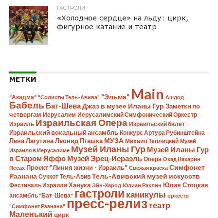
ГАСТРОЛИ
«Холодное сердце» на льду: цирк,
фигурное катание и театр
МЕТКИ
Main
"Эльма"
"Акадма"
"Солисты Тель-Авива"
Ашдод
Бабель
Бат-Шева
Джаз в музее Иланы Гур
Заметки по
четвергам
Иерусалим
Иерусалимский Симфонический Оркестр
Израильская Опера
Израиль
Израильский балет
Израильский вокальный ансамбль
Конкурс Артура Рубинштейна
Лена Лагутина
Леонид Пташка
МУЗА
Михаил Теплицкий
Музей
Музей Иланы Гур
Музей Иланы Гур
Израиля в Иерусалиме
в Старом Яффо
Музей Эрец-Исраэль
Опера
Охад Нахарин
Симфонет
Проект "Линия жизни - Израиль"
Песах
Свежая краска
Раанана
Тель-Авивский музей искусств
Суккот
Тель-Авив
Ханука
Юлия Стоцкая
Фестиваль Израиля
Эйн-Харод
Юлиан Рахлин
гастроли
каникулы
ансамбль "Бат-Шева"
оркестр
пресс-релиз
театр
"Симфонет Раанана"
Маленький
цирк