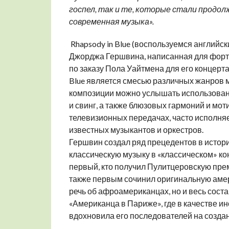
госпел, так и те, которые стали продолже
современная музыка».
Rhapsody in Blue (воспользуемся английс
Джорджа Гершвина, написанная для форте
по заказу Пола Уайтмена для его концерта 
Blue является смесью различных жанров м
композиции можно услышать использовани
и свинг, а также блюзовых гармоний и моти
телевизионных передачах, часто исполняе
известных музыкантов и оркестров.
Гершвин создал ряд прецедентов в истор
классическую музыку в «классическом» ко
первый, кто получил Пулитцеровскую преми
также первым сочинил оригинальную амери
речь об афроамериканцах, но и весь сос
«Американца в Париже», где в качестве и
вдохновила его последователей на созда