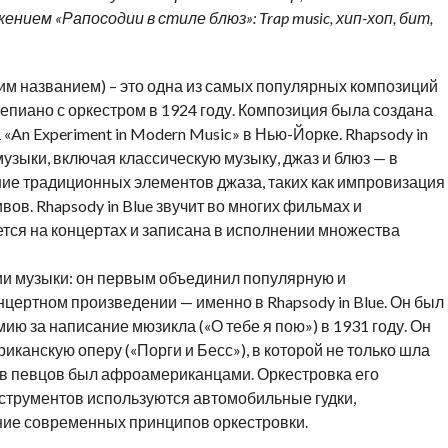
нием «Рапосодии в стиле блюз»: Trap music, хип-хоп, бит,
ким названием) – это одна из самых популярных композиций
пиано с оркестром в 1924 году. Композиция была создана
«An Experiment in Modern Music» в Нью-Йорке. Rhapsody in
узыки, включая классическую музыку, джаз и блюз — в
е традиционных элементов джаза, таких как импровизация
вов. Rhapsody in Blue звучит во многих фильмах и
тся на концертах и записана в исполнении множества
ии музыки: он первым объединил популярную и
нцертном произведении — именно в Rhapsody in Blue. Он был
ю за написание мюзикла («О тебе я пою») в 1931 году. Он
канскую оперу («Порги и Бесс»), в которой не только шла
тав певцов был афроамериканцами. Оркестровка его
нструментов используются автомобильные гудки,
ние современных принципов оркестровки.