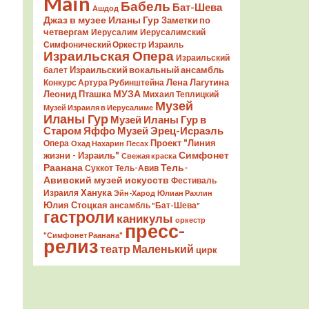
Main
Бабель
Бат-Шева
Ашдод
Джаз в музее Иланы Гур
Заметки по
четвергам
Иерусалим
Иерусалимский
Симфонический Оркестр
Израиль
Израильская Опера
Израильский
Израильский вокальный ансамбль
балет
Лена Лагутина
Конкурс Артура Рубинштейна
Леонид Пташка
МУЗА
Михаил Теплицкий
Музей
Музей Израиля в Иерусалиме
Иланы Гур
Музей Иланы Гур в
Старом Яффо
Музей Эрец-Исраэль
Проект "Линия
Опера
Охад Нахарин
Песах
Симфонет
жизни - Израиль"
Свежая краска
Раанана
Тель-
Суккот
Тель-Авив
Авивский музей искусств
Фестиваль
Ханука
Израиля
Эйн-Харод
Юлиан Рахлин
Юлия Стоцкая
ансамбль "Бат-Шева"
гастроли
каникулы
оркестр
пресс-
"Симфонет Раанана"
релиз
театр Маленький
цирк