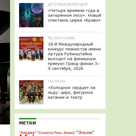
ДЕТИ ВЫХОДНОГО ДНЯ
«Четыре времени года в
затерянном лесу». Новый
спектакль цирка «Браво»
TEL AVIV GLOBAL
18-й Международный
конкурс пианистов имени
Артура Рубинштейна
выходит на финишную
прямую! Гранд-финал 3–
9 сентября, 2026
ГАСТРОЛИ
«Холодное сердце» на
льду: цирк, фигурное
катание и театр
МЕТКИ
"Эльма"
"Акадма"
"Солисты Тель-Авива"