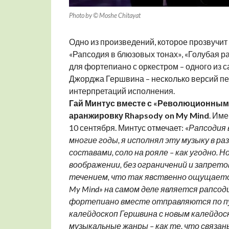
Photo by © Moshe Chitayat
Одно из произведений, которое прозвучит н
«Рапсодия в блюзовых тонах», «Голубая ра
для фортепиано с оркестром – одного из
Джорджа Гершвина – несколько версий пер
интерпретаций исполнения.
Гай Минтус вместе с «Революционным
аранжировку Rhapsody on My Mind
. Им
10 сентября. Минтус отмечает: «
Рапсодия 
многие годы, я исполнял эту музыку в р
составами, соло на рояле – как угодно.
Но
воображении, без ограничений и запрето
течением, что так явственно ощущается 
My Mind» на самом деле является рапсод
фортепиано вместе отправляются по пу
калейдоскоп Гершвина с новым калейдо
музыкальные жанры – как те, что связан