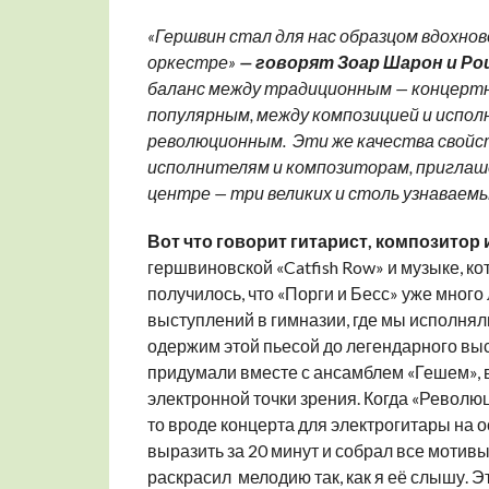
«Гершвин стал для нас образцом вдохно
оркестре»
— говорят Зоар Шарон и Рои
баланс между традиционным — концертн
популярным, между композицией и испол
революционным.
Эти же качества свой
исполнителям и композиторам, приглаше
центре — три великих и столь узнаваемы
Вот что говорит гитарист, композито
гершвиновской «Catfish Row» и музыке, ко
получилось, что «Порги и Бесс» уже много
выступлений в гимназии, где мы исполнял
одержим этой пьесой до легендарного выс
придумали вместе с ансамблем «Гешем», 
электронной точки зрения. Когда «Революц
то вроде концерта для электрогитары на о
выразить за 20 минут и собрал все мотив
раскрасил мелодию так, как я её слышу. Э