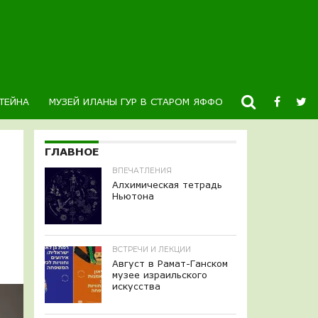
ТЕЙНА
МУЗЕЙ ИЛАНЫ ГУР В СТАРОМ ЯФФО
НОВОСТИ
К
ГЛАВНОЕ
ВПЕЧАТЛЕНИЯ
Алхимическая тетрадь
Ньютона
ВСТРЕЧИ И ЛЕКЦИИ
Август в Рамат-Ганском
музее израильского
искусства