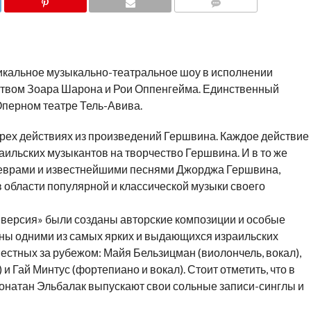
COMMENTS
икальное музыкально-театральное шоу в исполнении
ством Зоара Шарона и Рои Оппенгейма. Единственный
 Оперном театре Тель-Авива.
трех действиях из произведений Гершвина. Каждое действие
аильских музыкантов на творчество Гершвина. И в то же
деврами и известнейшими песнями Джорджа Гершвина,
 области популярной и классической музыки своего
версия» были созданы авторские композиции и особые
ны одними из самых ярких и выдающихся израильских
естных за рубежом: Майя Бельзицман (виолончель, вокал),
и Гай Минтус (фортепиано и вокал). Стоит отметить, что в
онатан Эльбалак выпускают свои сольные записи-синглы и