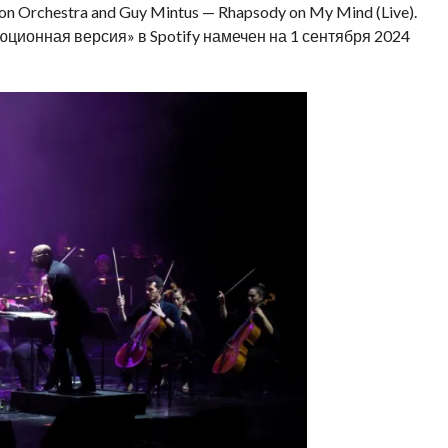
n Orchestra and Guy Mintus — Rhapsody on My Mind (Live).
ционная версия» в Spotify намечен на 1 сентября 2024