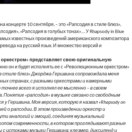
а концерте 10 сентября, – это «Рапсодия в стиле блюз»,
псодия», «Рапсодия в голубых тонах»… У Rhapsody in Blue
 самых известных произведений американского композитора
евода на русский язык. И множество версий и
 оркестром» представляет свою оригинальную
енно он и будет исполнять ее с «Революционным оркестром»
в стиле блюз» Джорджа Гершвина сопровождала меня
азных странах, с разными оркестрами и камерными
 точнее всего я исполнял ее мысленно – в своем
в. Понятие «рапсодия» в музыке связано со свободным
у Гершвина. Моя версия, которую я назвал «Rhapsody on
ией о рапсодии. В этом произведении оркестр и
ти аналогий и эмоций, соединяя музыкальный
скопом современности, в котором проглядывают разные
ы с истоками музыки Гершвина: клезмер, диксиленд и