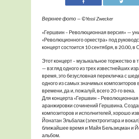
Верхнее фото — ©Yossi Zwecker
«Гершвин – Революционная версия» — ун
«Революционного оркестра» под руковод
концерт состоится 10 сентября, в 20.00, в
Этот концерт – музыкальное торжество в 
— взгляд одного из трех известнейших изр
время, это безусловная перекличка с ше
одного из самых значимых композиторов в
времени, да и, пожалуй, всего 20-го века.
Для концерта «Гершвин – Революционная 
аранжировки сочинений Гершвина. Созда
композиторов и исполнителей, хорошо изв
Йонатан Эльбалак (электрогитара и вокал) 
ближайшее время и Майя Бельзицман и Й
альбом.