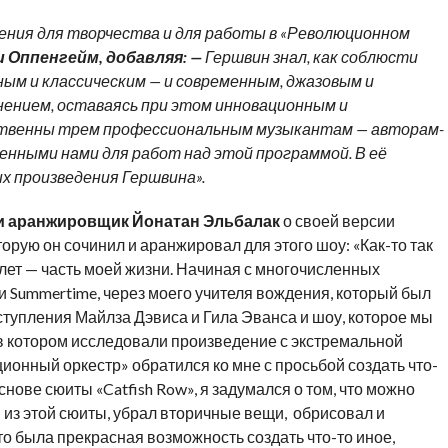
вения для творчества и для работы в «Революционном
 Оппенгейм, добавляя: —
Гершвин знал, как соблюсти
ым и классическим — и современным, джазовым и
нением, оставаясь при этом инновационным и
ственны трем профессиональным музыкантам — авторам-
нными нами для работ над этой программой. В её
х произведения Гершвина».
р и аранжировщик Йонатан Эльбалак
о своей версии
торую он сочинил и аранжировал для этого шоу: «Как-то так
 лет — часть моей жизни. Начиная с многочисленных
и Summertime, через моего учителя вождения, который был
тупления Майлза Дэвиса и Гила Эванса и шоу, которое мы
в котором исследовали произведение с экстремальной
ионный оркестр» обратился ко мне с просьбой создать что-
снове сюиты «Catfish Row», я задумался о том, что можно
ы из этой сюиты, убрал вторичные вещи, обрисовал и
то была прекрасная возможность создать что-то иное,