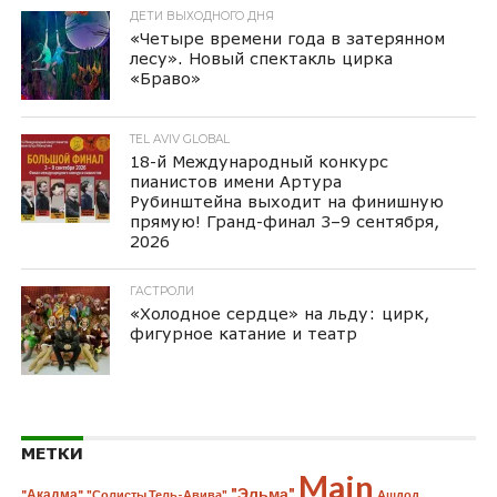
ДЕТИ ВЫХОДНОГО ДНЯ
«Четыре времени года в затерянном
лесу». Новый спектакль цирка
«Браво»
TEL AVIV GLOBAL
18-й Международный конкурс
пианистов имени Артура
Рубинштейна выходит на финишную
прямую! Гранд-финал 3–9 сентября,
2026
ГАСТРОЛИ
«Холодное сердце» на льду: цирк,
фигурное катание и театр
МЕТКИ
Main
"Эльма"
"Акадма"
"Солисты Тель-Авива"
Ашдод