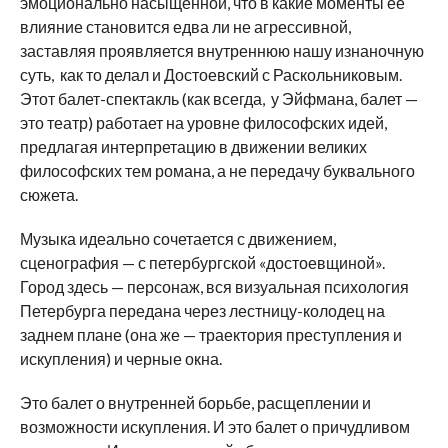
эмоционально насыщенной, что в какие моменты ее
влияние становится едва ли не агрессивной,
заставляя проявляется внутреннюю нашу изнаночную
суть, как то делал и Достоевский с Раскольниковым.
Этот балет-спектакль (как всегда, у Эйфмана, балет —
это театр) работает на уровне философских идей,
предлагая интерпретацию в движении великих
философских тем романа, а не передачу буквального
сюжета.
Музыка идеально сочетается с движением,
сценография — с петербургской «достоевщиной».
Город здесь — персонаж, вся визуальная психология
Петербурга передана через лестницу-колодец на
заднем плане (она же — траектория преступления и
искупления) и черные окна.
Это балет о внутренней борьбе, расщеплении и
возможности искупления. И это балет о причудливом