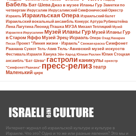
Бабель
Бат-Шева
Джаз в музее Иланы Гур
Заметки по
четвергам
Иерусалим
Иерусалимский Симфонический Оркестр
Израильская Опера
Израиль
Израильский балет
Израильский вокальный ансамбль
Конкурс Артура Рубинштейна
Лена Лагутина
Леонид Пташка
МУЗА
Михаил Теплицкий
Музей
Музей Иланы Гур
Музей Иланы Гур
Израиля в Иерусалиме
в Старом Яффо
Музей Эрец-Исраэль
Опера
Охад Нахарин
Симфонет
Проект "Линия жизни - Израиль"
Песах
Свежая краска
Раанана
Тель-Авивский музей искусств
Суккот
Тель-Авив
Ханука
Юлия Стоцкая
Фестиваль Израиля
Эйн-Харод
Юлиан Рахлин
гастроли
каникулы
ансамбль "Бат-Шева"
оркестр
пресс-релиз
театр
"Симфонет Раанана"
Маленький
цирк
Интернет-журнал об израильской культуре и культуре в
Израиле. Что это? Одно и то же или разные явления? Это мы и