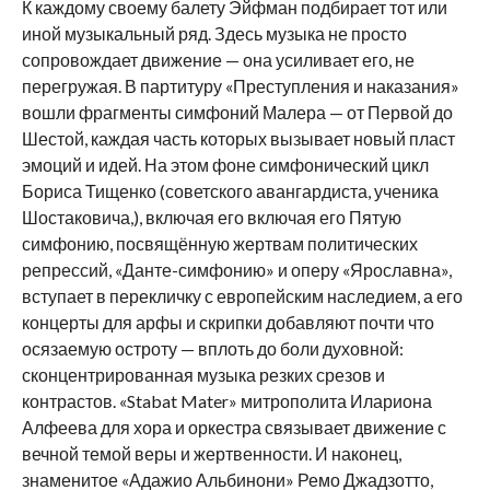
К каждому своему балету Эйфман подбирает тот или
иной музыкальный ряд. Здесь музыка не просто
сопровождает движение — она усиливает его, не
перегружая. В партитуру «Преступления и наказания»
вошли фрагменты симфоний Малера — от Первой до
Шестой, каждая часть которых вызывает новый пласт
эмоций и идей. На этом фоне симфонический цикл
Бориса Тищенко (советского авангардиста, ученика
Шостаковича,), включая его включая его Пятую
симфонию, посвящённую жертвам политических
репрессий, «Данте-симфонию» и оперу «Ярославна»,
вступает в перекличку с европейским наследием, а его
концерты для арфы и скрипки добавляют почти что
осязаемую остроту — вплоть до боли духовной:
сконцентрированная музыка резких срезов и
контрастов. «Stabat Mater» митрополита Илариона
Алфеева для хора и оркестра связывает движение с
вечной темой веры и жертвенности. И наконец,
знаменитое «Адажио Альбинони» Ремо Джадзотто,