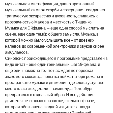
музыкальная мистификация, давно признанный
музыкальный символ скорби и созерцания, соединяет
трагическую экспрессию и духовность, сливаясь с
прозрачностью Малера и жесткостью Тищенко.
Музыка для Эйфмана — еще один способ мыслить на
сцене, еще один тембр общего замысла. Музыка, в
которой можно было услышать все – от древних
напевов до современной электроники и звуков сирен
амбулансов.
Синопсис происходящего в программке представлен в
виде цитат – еще один гениальный шаг Эйфмана, и
еще один намек на то, что нас ждал не пересказ
знакомого сюжета, а попытка поймать нерв романа в
пространстве музыки и движения, где слова уступают
место пластике, детали — символу, а Петербург
превратился в отдельный образ. И все действие
движется не столько к развязке, сколько к фразе,
которая обозначена в одной из цитат: «…когда
помутилось сердце человеческое» (Порфирий