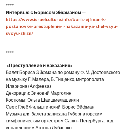
****
Интервью с Борисом Эйфманом —
https://www.israelculture.info/boris-ejfman-k-
postanovke-prestuplenie-i-nakazanie-ya-shel-vsyu-
svoyu-zhizn/
****
«Преступление и наказание»
Балет Бориса Эйфмана по роману Ф. М. Достоевского
на музыку Г. Малера, Б. Тищенко, митрополита
Илариона (Алфеева)
Декорации: Зиновий Марголин
Костюмы: Ольга Шаишмелашвили
Свет: Глеб Фильштинский, Борис Эйфман
Музыка для балета записана Губернаторским
симфоническим оркестром Санкт- Петербурга под
управлением Антона Лубченко.