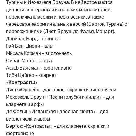
Турины и Иехезкеля Брауна. В ней встречаются
диалоги венгерских и испанских композиторов,
перекличка классики и неоклассики, а также
чередование оригинальных версий (Барток, Турина) с
переложениями (Лист, Браун, де Фалья, Моцарт).
Даниэль Бард – скрипка
Гай Бен-Циони – альт
Михаль Корман – виолончель
Сиван Маген – арфа
Асаф Вайсман – фортепиано
Тиби Цайгер – кларнет
«Контрасты»
Лист: «Орфей» – для арфы, скрипки и виолончели
Иехезкель Браун: «Песни голубки и лилии» – для
кларнета и арфы
Де Фалья: «Испанская народная сюита» – для
виолончели и арфы
Барток: «Контрасты» – для кларнета, скрипки и
фортепиано