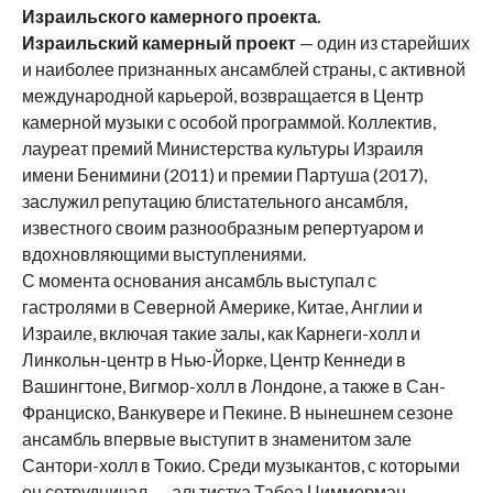
Израильского камерного проекта.
Израильский камерный проект
— один из старейших
и наиболее признанных ансамблей страны, с активной
международной карьерой, возвращается в Центр
камерной музыки с особой программой. Коллектив,
лауреат премий Министерства культуры Израиля
имени Бенимини (2011) и премии Партуша (2017),
заслужил репутацию блистательного ансамбля,
известного своим разнообразным репертуаром и
вдохновляющими выступлениями.
С момента основания ансамбль выступал с
гастролями в Северной Америке, Китае, Англии и
Израиле, включая такие залы, как Карнеги-холл и
Линкольн-центр в Нью-Йорке, Центр Кеннеди в
Вашингтоне, Вигмор-холл в Лондоне, а также в Сан-
Франциско, Ванкувере и Пекине. В нынешнем сезоне
ансамбль впервые выступит в знаменитом зале
Сантори-холл в Токио. Среди музыкантов, с которыми
он сотрудничал, — альтистка Табеа Циммерман,