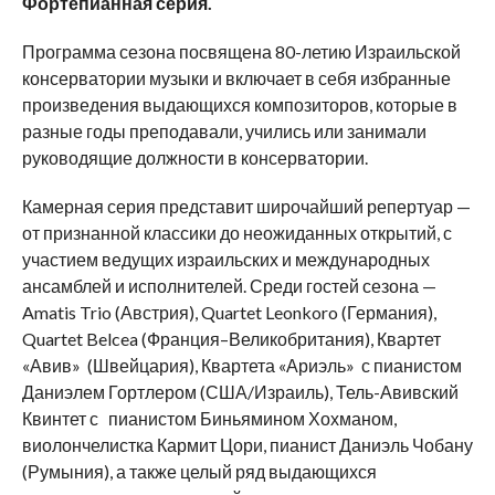
Фортепианная серия.
Программа сезона посвящена 80-летию Израильской
консерватории музыки и включает в себя избранные
произведения выдающихся композиторов, которые в
разные годы преподавали, учились или занимали
руководящие должности в консерватории.
Камерная серия представит широчайший репертуар —
от признанной классики до неожиданных открытий, с
участием ведущих израильских и международных
ансамблей и исполнителей. Среди гостей сезона —
Amatis Trio (Австрия), Quartet Leonkoro (Германия),
Quartet Belcea (Франция–Великобритания), Квартет
«Авив» (Швейцария), Квартета «Ариэль» с пианистом
Даниэлем Гортлером (США/Израиль), Тель-Авивский
Квинтет с пианистом Биньямином Хохманом,
виолончелистка Кармит Цори, пианист Даниэль Чобану
(Румыния), а также целый ряд выдающихся