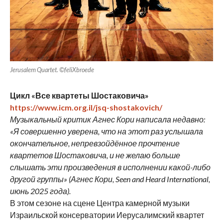
Jerusalem Quartet. ©feliXbroede
Цикл «Все квартеты Шостаковича»
https://www.icm.org.il/jsq-shostakovich/
Музыкальный критик Агнес Кори написала недавно:
«Я совершенно уверена, что на этот раз услышала
окончательное, непревзойдённое прочтение
квартетов Шостаковича, и не желаю больше
слышать эти произведения в исполнении какой-либо
другой группы» (Агнес Кори, Seen and Heard International,
июнь 2025 года).
В этом сезоне на сцене Центра камерной музыки
Израильской консерватории Иерусалимский квартет