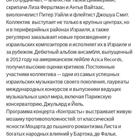
скрипачи Лиза Ферштман и Антье Вайтаас,
виолончелист Питер Уайли и флейтист Джошуа Смит.
Коллектив выступает не только в крупных центрах, но
и в периферийных районах Израиля, а также
регулярно заказывает новые произведения у
израильских композиторов и исполняет их в Израиле и
за рубежом. Дебютный альбом ансамбля, выпущенный
в 2012 году на американском лейбле Azica Records,
получил высокие оценки критиков. Постоянные
участники коллектива — одни из самых успешных
израильских музыкантов своего поколения, лауреаты
международных конкурсов и выпускники ведущих
музыкальных школ мира, включая Парижскую
консерваторию, Джульярд и Йель.
Программа концерта «Контрасты» выстраивает живую
мозаику противоположностей: от классической
ясности Моцарта до пышного романтизма Листа и
богатых народных влияний у Бартока, де Фальи,