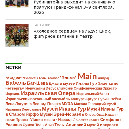
Рубинштейна выходит на финишную
прямую! Гранд-финал 3–9 сентября,
2026
ГАСТРОЛИ
«Холодное сердце» на льду: цирк,
фигурное катание и театр
МЕТКИ
Main
"Эльма"
"Акадма"
"Солисты Тель-Авива"
Ашдод
Бабель
Бат-Шева
Джаз в музее Иланы Гур
Заметки по
четвергам
Иерусалим
Иерусалимский Симфонический Оркестр
Израильская Опера
Израиль
Израильский балет
Израильский вокальный ансамбль
Конкурс Артура Рубинштейна
Лена Лагутина
Леонид Пташка
МУЗА
Михаил Теплицкий
Музей
Музей Иланы Гур
Музей Иланы Гур
Израиля в Иерусалиме
в Старом Яффо
Музей Эрец-Исраэль
Опера
Охад Нахарин
Симфонет
Проект "Линия жизни - Израиль"
Песах
Свежая краска
Раанана
Тель-Авивский музей искусств
Суккот
Тель-Авив