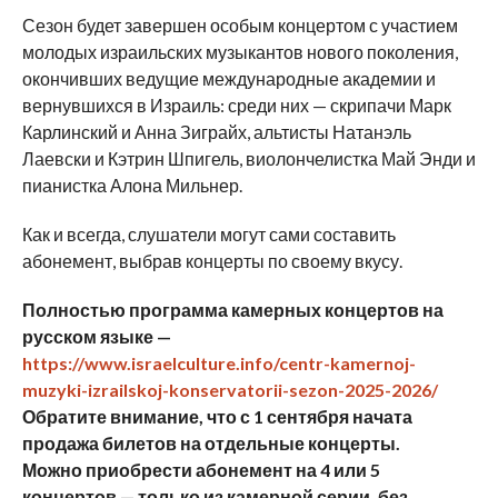
Сезон будет завершен особым концертом с участием
молодых израильских музыкантов нового поколения,
окончивших ведущие международные академии и
вернувшихся в Израиль: среди них — скрипачи Марк
Карлинский и Анна Зиграйх, альтисты Натанэль
Лаевски и Кэтрин Шпигель, виолончелистка Май Энди и
пианистка Алона Мильнер.
Как и всегда, слушатели могут сами составить
абонемент, выбрав концерты по своему вкусу.
Полностью программа камерных концертов на
русском языке —
https://www.israelculture.info/centr-kamernoj-
muzyki-izrailskoj-konservatorii-sezon-2025-2026/
Обратите внимание, что с 1 сентября начата
продажа билетов на отдельные концерты.
Можно приобрести абонемент на 4 или 5
концертов — только из камерной серии, без