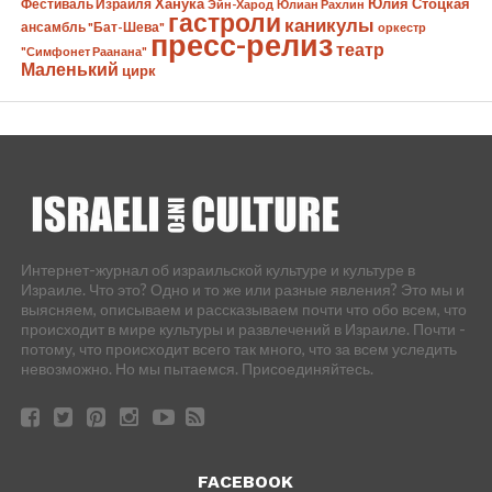
Ханука
Юлия Стоцкая
Фестиваль Израиля
Эйн-Харод
Юлиан Рахлин
гастроли
каникулы
ансамбль "Бат-Шева"
оркестр
пресс-релиз
театр
"Симфонет Раанана"
Маленький
цирк
Интернет-журнал об израильской культуре и культуре в
Израиле. Что это? Одно и то же или разные явления? Это мы и
выясняем, описываем и рассказываем почти что обо всем, что
происходит в мире культуры и развлечений в Израиле. Почти -
потому, что происходит всего так много, что за всем уследить
невозможно. Но мы пытаемся. Присоединяйтесь.
FACEBOOK