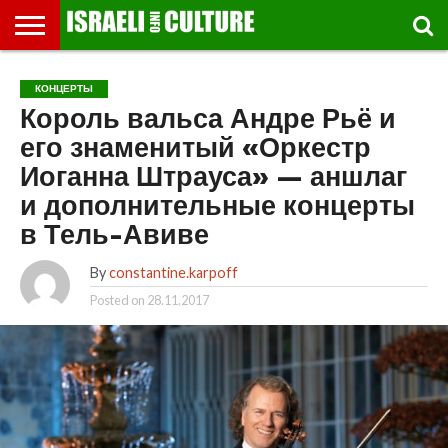
ВЫСТАВКИ
МУЗЕИ
СТРАНА
ТЕАТР
КНИГИ.
МУЗЫКА
РЕЛИГИЯ/
ДВИЖЕНИЕ
ДЕТИ
МАРШРУТЫ
ВИДЕО-
ВПЕЧАТЛЕНИЯ
ВСТРЕЧИ
ИНТЕРВЬЮ
КИНО
TEL
КОНЦЕРТЫ
ФЕСТИВАЛЕЙ
ТЕКСТЫ
ИСТОРИЯ
ВЫХОДНОГО
ПРОГУЛЬЩИКА
РЕЧИ
И
AVIV
Король вальса Андре Рьё и
ДНЯ
ЛЕКЦИИ
GLOBAL
его знаменитый «Оркестр
Иоганна Штрауса» — аншлаг
и дополнительные концерты
в Тель-Авиве
By
constantine.karpoff
Posted on
28.11.2017