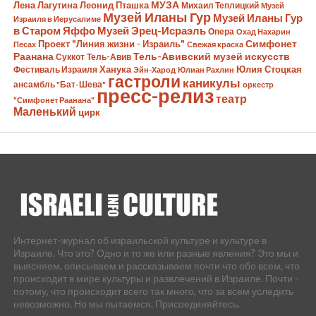
Лена Лагутина
Леонид Пташка
МУЗА
Михаил Теплицкий
Музей
Музей Иланы Гур
Музей Иланы Гур
Израиля в Иерусалиме
в Старом Яффо
Музей Эрец-Исраэль
Опера
Охад Нахарин
Симфонет
Проект "Линия жизни - Израиль"
Песах
Свежая краска
Раанана
Тель-Авивский музей искусств
Суккот
Тель-Авив
Ханука
Юлия Стоцкая
Фестиваль Израиля
Эйн-Харод
Юлиан Рахлин
гастроли
каникулы
ансамбль "Бат-Шева"
оркестр
пресс-релиз
театр
"Симфонет Раанана"
Маленький
цирк
Интернет-журнал об израильской культуре и культуре в
Израиле. Что это? Одно и то же или разные явления? Это мы и
выясняем, описываем и рассказываем почти что обо всем, что
происходит в мире культуры и развлечений в Израиле. Почти -
потому, что происходит всего так много, что за всем уследить
невозможно. Но мы пытаемся. Присоединяйтесь.