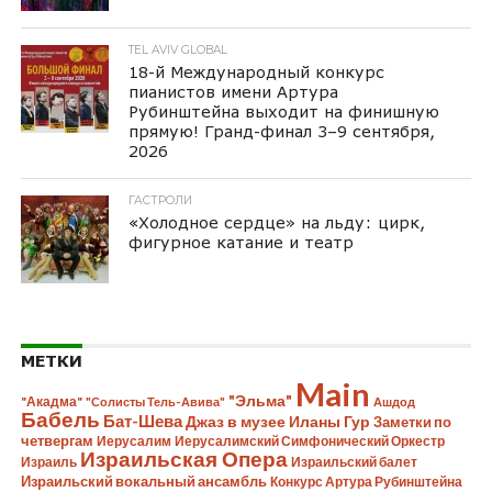
TEL AVIV GLOBAL
18-й Международный конкурс
пианистов имени Артура
Рубинштейна выходит на финишную
прямую! Гранд-финал 3–9 сентября,
2026
ГАСТРОЛИ
«Холодное сердце» на льду: цирк,
фигурное катание и театр
МЕТКИ
Main
"Эльма"
"Акадма"
"Солисты Тель-Авива"
Ашдод
Бабель
Бат-Шева
Джаз в музее Иланы Гур
Заметки по
четвергам
Иерусалим
Иерусалимский Симфонический Оркестр
Израильская Опера
Израиль
Израильский балет
Израильский вокальный ансамбль
Конкурс Артура Рубинштейна