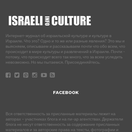
Интернет-журнал об израильской культуре и культуре в
Израиле. Что это? Одно и то же или разные явления? Это мы и
выясняем, описываем и рассказываем почти что обо всем, что
происходит в мире культуры и развлечений в Израиле. Почти -
потому, что происходит всего так много, что за всем уследить
невозможно. Но мы пытаемся. Присоединяйтесь.
FACEBOOK
Вся ответственность за присланные материалы лежит на
авторах – участниках блога и на пи-ар агентствах. Держатели
блога не несут ответственность за содержание присланных
материалов и за авторские права на тексты, фотографии и