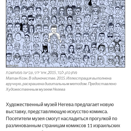
מתן כהן, לבד, 2015, איור ידני, צביעה ממוחשבת
Матан Коэн. В одиночестве. 2015. Иллюстрация выполнена
вручную, раскрашена дигитальным методом. Предоставлено
Художественным музеем Негева
Художественный музей Негева предлагает новую
выставку, представляющую искусство комикса.
Посетители музея смогут насладиться прогулкой по
разлинованным страницам комиксов 11 израильских