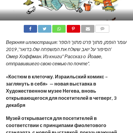
COMMENTS
Верхняя иллюстрация: עומר הופמן, מתוך פרט מתוך הספר
‘הסיפור על יואב ששלח את המשפחה שלו בדואר’, 2019
Омер Хоффман. Из книги” Рассказ о Йоаве,
отправившего свою семью по почте”.
«Костюм в клеточку.
Израильский комикс –
заглянуть в себя» —
новая выставка в
Художественном музее Негева, вновь
открывающегося для посетителей в четверг, 3
декабря
Музей открывается для посетителей в
соответствии с принципами фиолетового
стандарта, с новой выставкой, показывающей