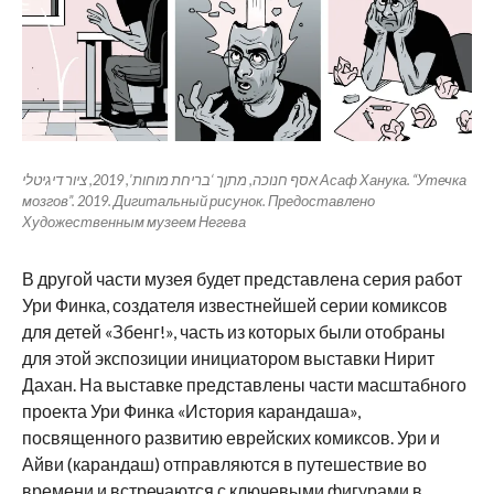
אסף חנוכה, מתןך ‘בריחת מוחות’, 2019, ציור דיגיטלי Асаф Ханука. “Утечка
мозгов”. 2019. Дигитальный рисунок. Предоставлено
Художественным музеем Негева
В другой части музея будет представлена ​​серия работ
Ури Финка, создателя известнейшей серии комиксов
для детей «Збенг!», часть из которых были отобраны
для этой экспозиции инициатором выставки Нирит
Дахан. На выставке представлены части масштабного
проекта Ури Финка «История карандаша»,
посвященного развитию еврейских комиксов. Ури и
Айви (карандаш) отправляются в путешествие во
времени и встречаются с ключевыми фигурами в