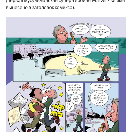
(первая мусульманская супер-героиня Marvel, чье имя
вынесено в заголовок комикса).