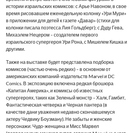
истории израильских комиксов: с Арье Навоном, в свое
время рисовавшем еженедельную колонку «Ури Мури»
в приложении для детей к газете «Давар» (стихи для
колонки писала поэтесса Лия Гольдберг); с Дуду Гева,
Михаэлем Нецером – создателем первого
израильского супергероя Ури Рона, с Мишелем Кишка и
другими.
Также на выставке будет представлена подборка
комиксов (частью очень редких) – в основном от
американских компаний-издательств Marvel и DC
Comics. В экспозицию включена редкая брошюра
«Капитан Америка», и комиксы об известных
супергероях, таких как Зеленый монстр – Халк, Гамбит,
Фантастическая четверка и Черная пантера (в
качестве дани уважения недавно скончавшемуся
актеру Чедвику Боузману). Не забыты и женские
персонажи: Чудо-женщина и Мисс Марвел