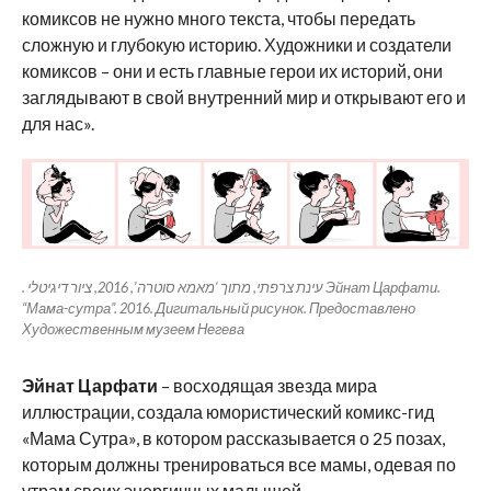
комиксов не нужно много текста, чтобы передать
сложную и глубокую историю. Художники и создатели
комиксов – они и есть главные герои их историй, они
заглядывают в свой внутренний мир и открывают его и
для нас».
. עינת צרפתי, מתוך ‘מאמא סוטרה’, 2016, ציור דיגיטלי Эйнат Царфати.
“Мама-сутра”. 2016. Дигитальный рисунок. Предоставлено
Художественным музеем Негева
Эйнат Царфати
– восходящая звезда мира
иллюстрации, создала юмористический комикс-гид
«Мама Сутра», в котором рассказывается о 25 позах,
которым должны тренироваться все мамы, одевая по
утрам своих энергичных малышей.