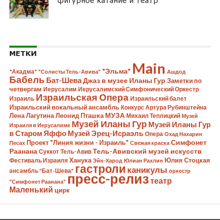
фигурное катание и театр
МЕТКИ
Main
"Эльма"
"Акадма"
"Солисты Тель-Авива"
Ашдод
Бабель
Бат-Шева
Джаз в музее Иланы Гур
Заметки по
четвергам
Иерусалим
Иерусалимский Симфонический Оркестр
Израильская Опера
Израиль
Израильский балет
Израильский вокальный ансамбль
Конкурс Артура Рубинштейна
Лена Лагутина
Леонид Пташка
МУЗА
Михаил Теплицкий
Музей
Музей Иланы Гур
Музей Иланы Гур
Израиля в Иерусалиме
в Старом Яффо
Музей Эрец-Исраэль
Опера
Охад Нахарин
Симфонет
Проект "Линия жизни - Израиль"
Песах
Свежая краска
Раанана
Тель-Авивский музей искусств
Суккот
Тель-Авив
Ханука
Юлия Стоцкая
Фестиваль Израиля
Эйн-Харод
Юлиан Рахлин
гастроли
каникулы
ансамбль "Бат-Шева"
оркестр
пресс-релиз
театр
"Симфонет Раанана"
Маленький
цирк