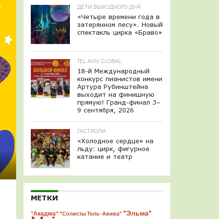
ДЕТИ ВЫХОДНОГО ДНЯ
«Четыре времени года в
затерянном лесу». Новый
спектакль цирка «Браво»
TEL AVIV GLOBAL
18-й Международный
конкурс пианистов имени
Артура Рубинштейна
выходит на финишную
прямую! Гранд-финал 3–
9 сентября, 2026
ГАСТРОЛИ
«Холодное сердце» на
льду: цирк, фигурное
катание и театр
МЕТКИ
"Эльма"
"Акадма"
"Солисты Тель-Авива"