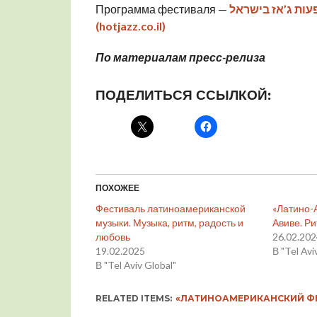
Программа фестиваля —
— אמריקה בתל אביב — מרץ 2023 | הופעות ג’אז בישראל
(hotjazz.co.il)
По материалам пресс-релиза
ПОДЕЛИТЬСЯ ССЫЛКОЙ:
ПОХОЖЕЕ
Фестиваль латиноамериканской
«Латино-
музыки. Музыка, ритм, радость и
Авиве. Ри
любовь
26.02.20
19.02.2025
В "Tel Avi
В "Tel Aviv Global"
RELATED ITEMS:
«ЛАТИНОАМЕРИКАНСКИЙ Ф