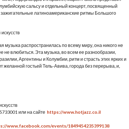
лумбийскую сальсу и отдельный концерт, посвященный
е зажигательные латиноамериканские ритмы Большого
 искусств
ая музыка распространилась по всему миру, она никого не
е не влюбиться. Эта музыка, во всем ее разнообразии,
разилии, Аргентины и Колумбии, ритм и страсть этих ярких и
ет желанной гостьей Тель-Авива, города без перерыва, и,
искусств
5733001 или на сайте
https://www.hotjazz.co.il
ps://www.facebook.com/events/1849454235399138