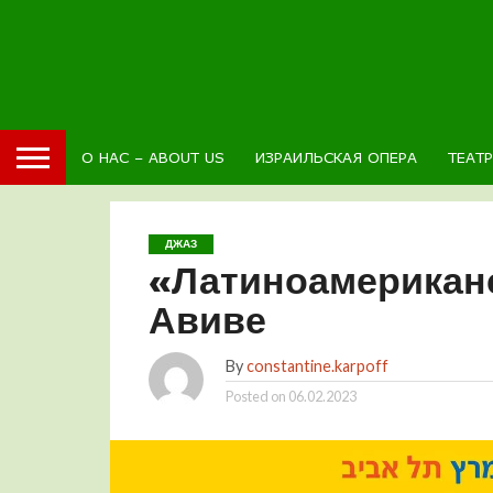
О НАС – ABOUT US
ИЗРАИЛЬСКАЯ ОПЕРА
ТЕАТ
ДЖАЗ
«Латиноамериканс
Авиве
By
constantine.karpoff
Posted on
06.02.2023