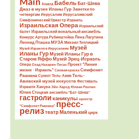
Main
Бабель
Бат-Шева
Ашдод
Джаз в музее Иланы Гур
Заметки по
четвергам
Иерусалим
Иерусалимский
Симфонический Оркестр
Израиль
Израильская Опера
Израильский
Израильский вокальный ансамбль
балет
Лена Лагутина
Конкурс Артура Рубинштейна
Леонид Пташка
МУЗА
Михаил Теплицкий
Музей
Музей Израиля в Иерусалиме
Иланы Гур
Музей Иланы Гур в
Старом Яффо
Музей Эрец-Исраэль
Проект "Линия
Опера
Охад Нахарин
Песах
Симфонет
жизни - Израиль"
Свежая краска
Раанана
Тель-
Суккот
Тель-Авив
Авивский музей искусств
Фестиваль
Ханука
Израиля
Эйн-Харод
Юлиан Рахлин
Юлия Стоцкая
ансамбль "Бат-Шева"
гастроли
каникулы
оркестр
пресс-
"Симфонет Раанана"
релиз
театр Маленький
цирк