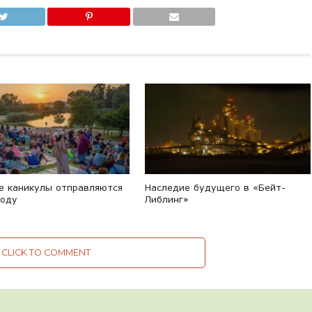
е каникулы отправляются
Наследие будущего в «Бейт-
роду
Либлинг»
CLICK TO COMMENT