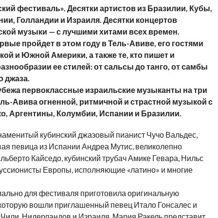
ский фестиваль»
.
Десятки артистов из Бразилии, Кубы,
нии, Голландии и Израиля.
Десятки концертов
кой музыки — с лучшими хитами всех времен.
ые пройдет в этом году в Тель-Авиве, его гостями
ой и Южной Америки, а также те, кто пишет и
азнообразии ее стилей: от сальсы до танго, от самбы
 джаза.
убежа первоклассные израильские музыканты на три
ль-Авива огненной, ритмичной и страстной музыкой с
о, Аргентины, Колумбии, Испании и Бразилии.
знаменитый кубинский джазовый пианист Чучо Вальдес,
вая певица из Испании Андреа Мутис, великолепно
ьберто Кайседо, кубинский трубач Амике Гевара, Нильс
уссионисты Европы, исполняющие «латино» и многие
иально для фестиваля приготовила оригинальную
в которую вошли приглашенный певец Итало Гонсалес и
 Чили, Нидерландов и Израиля, Мария Ракель представит