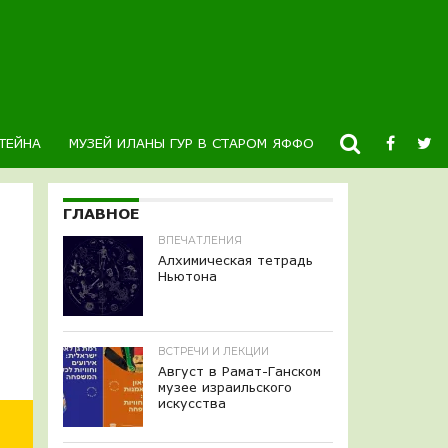
ТЕЙНА
МУЗЕЙ ИЛАНЫ ГУР В СТАРОМ ЯФФО
НОВОСТИ
К
ГЛАВНОЕ
ВПЕЧАТЛЕНИЯ
Алхимическая тетрадь
Ньютона
ВСТРЕЧИ И ЛЕКЦИИ
Август в Рамат-Ганском
музее израильского
искусства