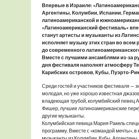
Впервые в Израиле: «Латиноамерикан
Аргентины, Колумбии, Испании, Герма
латиноамериканской и южноамериканс
«Латиноамериканский фестиваль» вперв
станут артисты и музыканты из Латинск
исполняет музыку этих стран во всем р
до современного латиноамериканского
Вместе с лучшими ансамблями из-за р
дня фестиваля наполнят атмосферу Те
Карибских островов, Кубы, Пуэрто-Рик
Среди гостей и участников фестиваля — 
молодая, но уже хорошо известная джазо
владеющая трубой, колумбийский певец Ал
Фишер, лучшие латиноамериканские перк
другие музыканты.
Колумбийская певица Мария Ракель спец
программу. Вместе с «командой мечты», 
музыканты из Колумбии, Кубы, Аргентины,