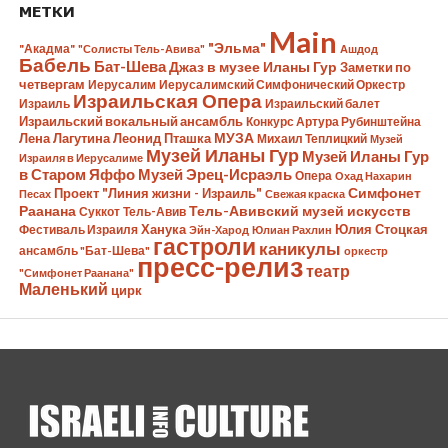
МЕТКИ
Main
"Эльма"
"Акадма"
"Солисты Тель-Авива"
Ашдод
Бабель
Бат-Шева
Джаз в музее Иланы Гур
Заметки по
четвергам
Иерусалим
Иерусалимский Симфонический Оркестр
Израильская Опера
Израиль
Израильский балет
Израильский вокальный ансамбль
Конкурс Артура Рубинштейна
Лена Лагутина
Леонид Пташка
МУЗА
Михаил Теплицкий
Музей
Музей Иланы Гур
Музей Иланы Гур
Израиля в Иерусалиме
в Старом Яффо
Музей Эрец-Исраэль
Опера
Охад Нахарин
Симфонет
Проект "Линия жизни - Израиль"
Песах
Свежая краска
Раанана
Тель-Авивский музей искусств
Суккот
Тель-Авив
Ханука
Юлия Стоцкая
Фестиваль Израиля
Эйн-Харод
Юлиан Рахлин
гастроли
каникулы
ансамбль "Бат-Шева"
оркестр
пресс-релиз
театр
"Симфонет Раанана"
Маленький
цирк