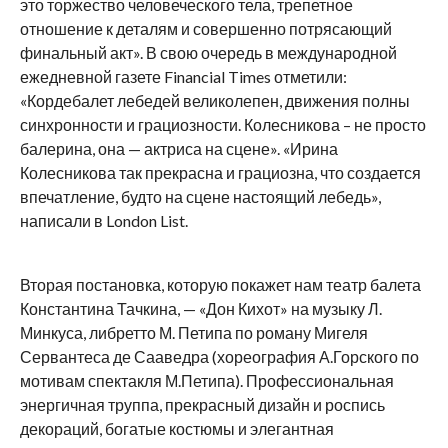
это торжество человеческого тела, трепетное
отношение к деталям и совершенно потрясающий
финальный акт». В свою очередь в международной
ежедневной газете Financial Times отметили:
«Кордебалет лебедей великолепен, движения полны
синхронности и грациозности. Колесникова – не просто
балерина, она — актриса на сцене». «Ирина
Колесникова так прекрасна и грациозна, что создается
впечатление, будто на сцене настоящий лебедь»,
написали в London List.
Вторая постановка, которую покажет нам театр балета
Константина Тачкина, — «Дон Кихот» на музыку Л.
Минкуса, либретто М. Петипа по роману Мигеля
Сервантеса де Сааведра (хореография А.Горского по
мотивам спектакля М.Петипа). Профессиональная
энергичная труппа, прекрасный дизайн и роспись
декораций, богатые костюмы и элегантная