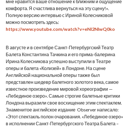
мне нравится ваше отношение к ближним и ощущение
комфорта. Я счастлива вернуться на эту сцену!».
Полную версию интервью с Ириной Колесниковой
можно посмотреть здесь:
https
://www
.youtube
.com
/watch
?v
=eNI
2NIwQ
0ko
В августе и в сентябре Санкт-Петербургский Театр
Балета Константина Тачкина и его прима-балерина
Ирина Колесникова успешно выступили в Театре
оперы и балета «Колизей» в Лондоне. На сцене
Английской национальной оперы также был
представлен шедевр балетного золотого века, самое
известное произведение мировой хореографии —
«Лебединое озеро». Самые строгие балетные критики
Лондона выразили свое восхищение этим спектаклем.
Знаменитое английское издание Observer написало:
«Этот спектакль полон очарования. «Лебединое озеро»
в исполнении Санкт-Петербургского Театра Балета –