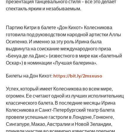
презентация танцевального стиля – все это делает
спектакль ярким и незабываемым.
Партию Китри в балете «Дон Кихот» Колесникова
готовила под руководством народной артистки Аллы
Осипенко. И именно за эту роль Ирина была
выдвинута на соискание международного приза
«Бенуа де ла Данс» (известного в мире как «балетный
Оскар») в номинации «Лучшая балерина».
Билеты на Дон Кихот:
https://bit.ly/2msxuso
Успех, который имеет Колесникова во всем мире,
огромен. Ее считают одной из лучших исполнительниц
классического балета. В последние месяцы Ирина
Колесникова и Санкт-Петербургский театр балета
провели успешные гастроли в Лондоне, Гонконге,
Сингапуре, Макао, Австралии и Новой Зеландии,
приняли участие во всемирно известном оперном