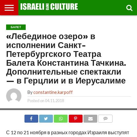
ВЫСТАВКИ
МУЗЕИ
СТРАНА
ТЕАТР
КНИГИ.
МУЗЫКА
РЕЛИГИЯ/
ДВИЖЕНИЕ
ДЕТИ
МАРШРУТЫ
ВИДЕО-
ВПЕЧАТЛЕНИЯ
ВСТРЕЧИ
ИНТЕРВЬЮ
КИНО
TEL
БАЛЕТ
ФЕСТИВАЛЕЙ
ТЕКСТЫ
ИСТОРИЯ
ВЫХОДНОГО
ПРОГУЛЬЩИКА
РЕЧИ
И
AVIV
«Лебединое озеро» в
ДНЯ
ЛЕКЦИИ
GLOBAL
исполнении Санкт-
Петербургского Театра
Балета Константина Тачкина.
Дополнительные спектакли
— в Герцлии и в Иерусалиме
By
constantine.karpoff
Posted on
04.11.2018
COMMENTS
С 12 по 21 ноября в разных городах Израиля выступят