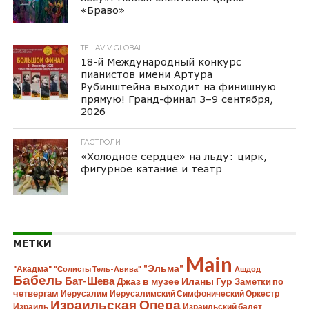
«Браво»
TEL AVIV GLOBAL
18-й Международный конкурс
пианистов имени Артура
Рубинштейна выходит на финишную
прямую! Гранд-финал 3–9 сентября,
2026
ГАСТРОЛИ
«Холодное сердце» на льду: цирк,
фигурное катание и театр
МЕТКИ
Main
"Эльма"
"Акадма"
"Солисты Тель-Авива"
Ашдод
Бабель
Бат-Шева
Джаз в музее Иланы Гур
Заметки по
четвергам
Иерусалим
Иерусалимский Симфонический Оркестр
Израильская Опера
Израиль
Израильский балет