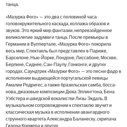
танца.
«Мазурка Фого» — это два с половиной часа
головокружительного каскада, коллажа образов и
звуков. Это яркий мир фантазии, непревзойденное
великолепие задумки и танца. После премьеры в
Германии в Вуппертале, «Мазурка Фого» покорила
весь мир. Спектакль был представлен в Париже,
Барселоне, Нью-Йорке, Лондоне, Лиссабоне, Москве,
Берлине, Сиднее, Сан-Паулу, Гонконге, и других
городах. Саундтрек «Мазурки Фого» — это песни фадо в
исполнении выдающейся португальской певицы
Амалии Родригес, а также бразильская самба, босса-
нова, джазовые композиции Дюка Эллингтона, Бена
Уэбстера и шведской вокалистки Лизы Экдаль. В
музыкальном сопровождении к спектаклю звучит и
классическая музыка в исполнении авангардного
струнного квартета Александра Баланеску, скрипача
Гидона Кремера и других.