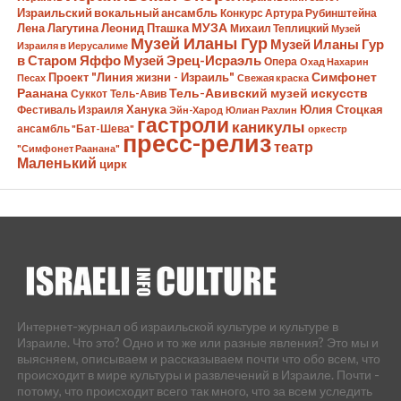
Израильский вокальный ансамбль
Конкурс Артура Рубинштейна
Лена Лагутина
Леонид Пташка
МУЗА
Михаил Теплицкий
Музей
Музей Иланы Гур
Музей Иланы Гур
Израиля в Иерусалиме
в Старом Яффо
Музей Эрец-Исраэль
Опера
Охад Нахарин
Симфонет
Проект "Линия жизни - Израиль"
Песах
Свежая краска
Раанана
Тель-Авивский музей искусств
Суккот
Тель-Авив
Ханука
Юлия Стоцкая
Фестиваль Израиля
Эйн-Харод
Юлиан Рахлин
гастроли
каникулы
ансамбль "Бат-Шева"
оркестр
пресс-релиз
театр
"Симфонет Раанана"
Маленький
цирк
Интернет-журнал об израильской культуре и культуре в
Израиле. Что это? Одно и то же или разные явления? Это мы и
выясняем, описываем и рассказываем почти что обо всем, что
происходит в мире культуры и развлечений в Израиле. Почти -
потому, что происходит всего так много, что за всем уследить