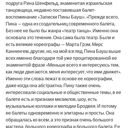
подруга Рина Шенфельд, знаменитая израильская
танцовщица, недавно поставившая балет-
воспоминание «Записки Пины Бауш». «Прежде всего,
Пина — одна из создательниц современного балета.
Без нее не было бы жанра «театр танца». Именно она
основала это течение. Она сама была театр. Были и
есть великие хореографы — Марта Грэм, Мерс
Каннингем, другие, но, на мой взгляд, Пина Бауш выше
всех именно благодаря той уже процитированной ее
знаменитой фразе «Меньше всего я интересуюсь тем,
как люди двигаются, меня интересует, что ими движет».
Именно эти слова лежат в основе ее хореографии,
даже когда она абстрактна. Пину также очень
интересовали социальные и общественные темы, в ее
балете есть и признаки мюзиклов, шоу, есть
музыкальные коллажи и мелодии Бродвея. И потому
ее балеты одновременно и элитарны и просты. Она
обращалась ко всем, а это признак очень большого
мастера, большого хореографа и большого балета. Ее