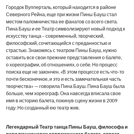
Городок Вупперталь, который находится в районе
Северного Рейна, еще при жизни Пины Бауш стал
местом паломничества ее фанатов со всего света.
Пина Бауш и ее Театр символизируют новый подход к
искусству танца – современный, творческий,
философский, сочетающийся с преданностью и
страстью. Знакомясь с театром Пины Бауш, нужно
оставить все свои прежние представления о балете,
о хореографии, об отношениях, о себе. Но процесс
поиска еще не закончен. «В этом процессе есть что-то
почти бесконечное, и это и есть замечательная часть
творчества» — говорила Пина Бауш. Пина Бауш была
больше, чем хореограф. Она навсегда вписала свое
имя в историю балета, покинув сцену жизни в 2009
году. Но созданный ею театр жив.
Легендарный Театр танца Пины Бауш, философа и
революционерки современного балета, отроет