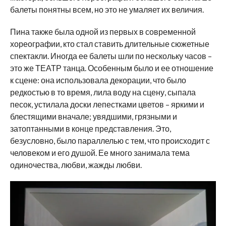
балеты понятны всем, но это не умаляет их величия.
Пина также была одной из первых в современной
хореографии, кто стал ставить длительные сюжетные
спектакли. Иногда ее балеты шли по нескольку часов –
это же ТЕАТР танца. Особенным было и ее отношение
к сцене: она использовала декорации, что было
редкостью в то время, лила воду на сцену, сыпала
песок, устилала доски лепестками цветов – яркими и
блестящими вначале; увядшими, грязными и
затоптанными в конце представления. Это,
безусловно, было параллелью с тем, что происходит с
человеком и его душой. Ее много занимала тема
одиночества, любви, жажды любви.