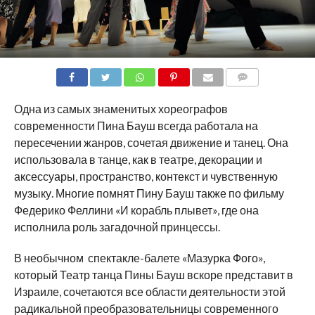
COMMENTS
Одна из самых знаменитых хореографов
современности Пина Бауш всегда работала на
пересечении жанров, сочетая движение и танец. Она
использовала в танце, как в театре, декорации и
аксессуары, пространство, контекст и чувственную
музыку. Многие помнят Пину Бауш также по фильму
Федерико Феллини «И корабль плывет», где она
исполнила роль загадочной принцессы.
В необычном спектакле-балете «Мазурка Фого»,
который Театр танца Пины Бауш вскоре представит в
Израиле, сочетаются все области деятельности этой
радикальной преобразовательницы современного