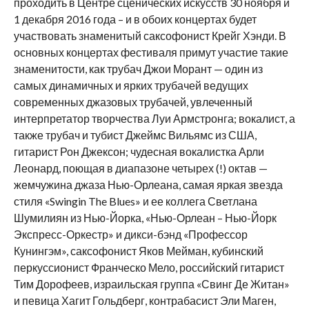
проходить в Центре сценических искусств 30 ноября и
1 декабря 2016 года – и в обоих концертах будет
участвовать знаменитый саксофонист Крейг Хэнди. В
основных концертах фестиваля примут участие такие
знаменитости, как трубач Джои Морант — один из
самых динамичных и ярких трубачей ведущих
современных джазовых трубачей, увлеченный
интерпретатор творчества Луи Армстронга; вокалист, а
также трубач и тубист Джеймс Вильямс из США,
гитарист Рон Джексон; чудесная вокалистка Арли
Леонард, поющая в диапазоне четырех (!) октав —
жемчужина джаза Нью-Орлеана, самая яркая звезда
стиля «Swingin The Blues» и ее коллега Светлана
Шумилиян из Нью-Йорка, «Нью-Орлеан – Нью-Йорк
Экспресс-Оркестр» и дикси-бэнд «Профессор
Кунингэм», саксофонист Яков Мейман, кубинский
перкуссионист Франческо Мело, российский гитарист
Тим Дорофеев, израильская группа «Свинг Де Житан»
и певица Хагит Гольдберг, контрабасист Эли Маген,