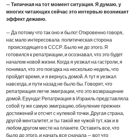
— Типичная на тот момент ситуация. Я думаю, у
многих читающих сейчас это интервью возникает
эффект дежавю.
— Да потому что так оно и было! Откровенно говоря,
нас мало интересовала политическая сторона
происходящего в СССР. Было не до этого. Я
готовился к репатриации, и осознавал, что это будет
началом новой жизни. Когда я уезжал на гастроли, я
понимал, что это поездка на несколько недель, что
пройдет время, и я вернусь домой. А тут я уезжал
навсегда, и пути назад не было бы. Говорят, что
репатриация легче эмиграции, что это возвращение
домой. Ерунда! Репатриация в Израиль представляла
собой ту же самую эмиграцию, обнуление прежних
достижений и отсчет с нулевой точки. Другая страна,
другой менталитет, и ты такой же чужой тут, как и в
любом другом месте на планете. Оставить все, что
было до этого, и начать все сначала — вот что