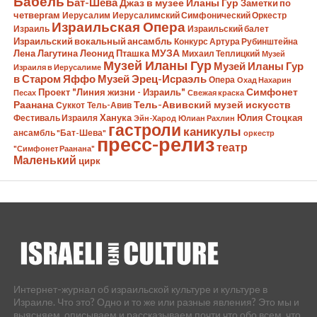
Бабель
Бат-Шева
Джаз в музее Иланы Гур
Заметки по
четвергам
Иерусалим
Иерусалимский Симфонический Оркестр
Израильская Опера
Израиль
Израильский балет
Израильский вокальный ансамбль
Конкурс Артура Рубинштейна
Лена Лагутина
Леонид Пташка
МУЗА
Михаил Теплицкий
Музей
Музей Иланы Гур
Музей Иланы Гур
Израиля в Иерусалиме
в Старом Яффо
Музей Эрец-Исраэль
Опера
Охад Нахарин
Симфонет
Проект "Линия жизни - Израиль"
Песах
Свежая краска
Раанана
Тель-Авивский музей искусств
Суккот
Тель-Авив
Ханука
Юлия Стоцкая
Фестиваль Израиля
Эйн-Харод
Юлиан Рахлин
гастроли
каникулы
ансамбль "Бат-Шева"
оркестр
пресс-релиз
театр
"Симфонет Раанана"
Маленький
цирк
Интернет-журнал об израильской культуре и культуре в
Израиле. Что это? Одно и то же или разные явления? Это мы и
выясняем, описываем и рассказываем почти что обо всем, что