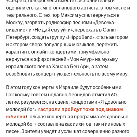
«Секрет», повзрослели вместе с исполнителем и
оценили его как многопланового артиста, в том числе и
театрального. С тех пор Максим успел вернуться в
Москву, взорвать радиоэфир песнями «Девочка-
видение» и «Не дай ему уйти», переехать в Санкт-
Петербург, создать группу «HippoBand», стать автором
и актером сверх популярных мюзиклов, пережить
карантин с онлайн-концертами, триумфально
вернуться в эфир с песней «Мон Амур» на музыку
израильского певца Ханана Бен Ари, а затем
возобновить концертную деятельность по всему миру.
В этом году концерты в Израиле будут особенными.
Поскольку совсем недавно Леонидов отметил 60-
летие, разумеется, на сцене, концертами «Я довольно
молодой бог»,
гастроли пройдут тоже под знаком
юбилея
.Сольная концертная программа «Я довольно
молодой бог» составлена как из хитов, так и из новых
песен. Зрители увидят и услышат совершенно разного