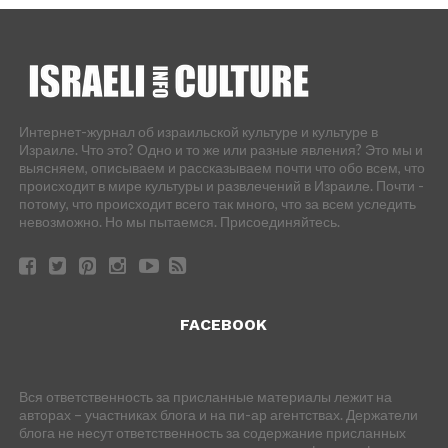
Интернет-журнал об израильской культуре и культуре в
Израиле. Что это? Одно и то же или разные явления? Это мы и
выясняем, описываем и рассказываем почти что обо всем, что
происходит в мире культуры и развлечений в Израиле. Почти -
потому, что происходит всего так много, что за всем уследить
невозможно. Но мы пытаемся. Присоединяйтесь.
FACEBOOK
Вся ответственность за присланные материалы лежит на
авторах – участниках блога и на пи-ар агентствах. Держатели
блога не несут ответственность за содержание присланных