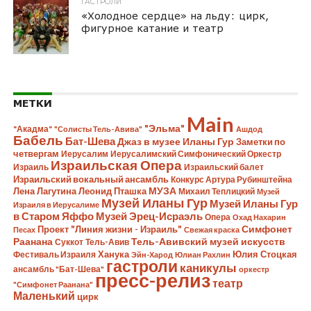
ГАСТРОЛИ
«Холодное сердце» на льду: цирк,
фигурное катание и театр
МЕТКИ
Main
"Эльма"
"Акадма"
"Солисты Тель-Авива"
Ашдод
Бабель
Бат-Шева
Джаз в музее Иланы Гур
Заметки по
четвергам
Иерусалим
Иерусалимский Симфонический Оркестр
Израильская Опера
Израиль
Израильский балет
Израильский вокальный ансамбль
Конкурс Артура Рубинштейна
Лена Лагутина
Леонид Пташка
МУЗА
Михаил Теплицкий
Музей
Музей Иланы Гур
Музей Иланы Гур
Израиля в Иерусалиме
в Старом Яффо
Музей Эрец-Исраэль
Опера
Охад Нахарин
Симфонет
Проект "Линия жизни - Израиль"
Песах
Свежая краска
Раанана
Тель-Авивский музей искусств
Суккот
Тель-Авив
Ханука
Юлия Стоцкая
Фестиваль Израиля
Эйн-Харод
Юлиан Рахлин
гастроли
каникулы
ансамбль "Бат-Шева"
оркестр
пресс-релиз
театр
"Симфонет Раанана"
Маленький
цирк