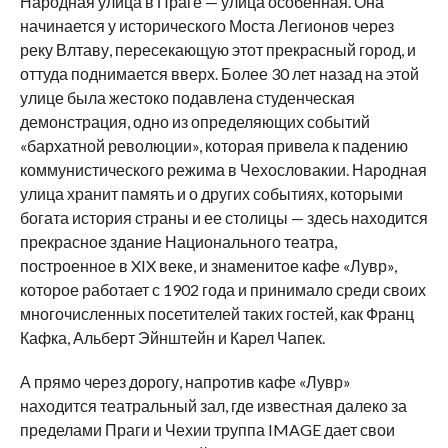
Народная улица в Праге — улица особенная. Она
начинается у исторического Моста Легионов через
реку Влтаву, пересекающую этот прекрасный город, и
оттуда поднимается вверх. Более 30 лет назад на этой
улице была жестоко подавлена ​​студенческая
демонстрация, одно из определяющих событий
«бархатной революции», которая привела к падению
коммунистического режима в Чехословакии. Народная
улица хранит память и о других событиях, которыми
богата история страны и ее столицы — здесь находится
прекрасное здание Национального театра,
построенное в XIX веке, и знаменитое кафе «Лувр»,
которое работает с 1902 года и принимало среди своих
многочисленных посетителей таких гостей, как Франц
Кафка, Альберт Эйнштейн и Карел Чапек.
А прямо через дорогу, напротив кафе «Лувр»
находится театральный зал, где известная далеко за
пределами Праги и Чехии труппа IMAGE дает свои