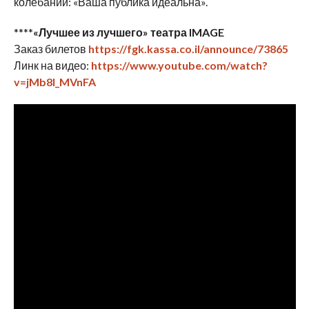
колебаний: «Ваша публика идеальна».
****
«Лучшее из лучшего» театра
IMAGE
Заказ билетов
https://fgk.kassa.co.il/announce/73865
Линк на видео:
https://www.youtube.com/watch?
v=jMb8l_MVnFA