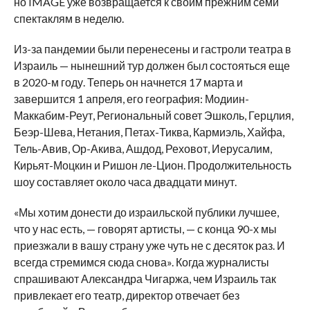
но IMAGE уже возвращается к своим прежним семи
спектаклям в неделю.
Из-за пандемии были перенесены и гастроли театра в
Израиль — нынешний тур должен был состояться еще
в 2020-м году. Теперь он начнется 17 марта и
завершится 1 апреля, его география: Модиин-
Маккабим-Реут, Региональный совет Эшколь, Герцлия,
Беэр-Шева, Нетания, Петах-Тиква, Кармиэль, Хайфа,
Тель-Авив, Ор-Акива, Ашдод, Реховот, Иерусалим,
Кирьят-Моцкин и Ришон ле-Цион. Продолжительность
шоу составляет около часа двадцати минут.
«Мы хотим донести до израильской публики лучшее,
что у нас есть, — говорят артисты, — с конца 90-х мы
приезжали в вашу страну уже чуть не с десяток раз. И
всегда стремимся сюда снова». Когда журналисты
спрашивают Александра Чигаржа, чем Израиль так
привлекает его театр, директор отвечает без