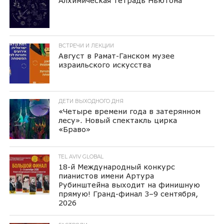
Алхимическая тетрадь Ньютона
ВСТРЕЧИ И ЛЕКЦИИ
Август в Рамат-Ганском музее
израильского искусства
ДЕТИ ВЫХОДНОГО ДНЯ
«Четыре времени года в затерянном
лесу». Новый спектакль цирка
«Браво»
TEL AVIV GLOBAL
18-й Международный конкурс
пианистов имени Артура
Рубинштейна выходит на финишную
прямую! Гранд-финал 3–9 сентября,
2026