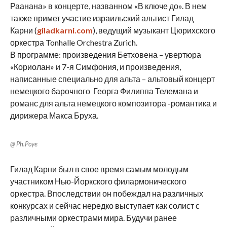
Раанана» в концерте, названном «В ключе до». В нем
также примет участие израильский альтист Гилад
Карни (
giladkarni.com
), ведущий музыкант Цюрихского
оркестра Tonhalle Orchestra Zurich.
В программе: произведения Бетховена – увертюра
«Кориолан» и 7-я Симфония, и произведения,
написанные специально для альта – альтовый концерт
немецкого барочного Георга Филиппа Телемана и
романс для альта немецкого композитора -романтика и
дирижера Макса Бруха.
@ Ph.Poye
Гилад Карни был в свое время самым молодым
участником Нью-Йоркского филармонического
оркестра. Впоследствии он побеждал на различных
конкурсах и сейчас нередко выступает как солист с
различными оркестрами мира. Будучи ранее