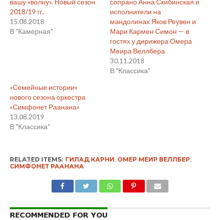
вашу «волну». Новый сезон
сопрано Анна Скибинская и
2018/19 гг.
исполнители на
15.08.2018
мандолинах Яков Реувен и
В "Камерная"
Мари Кармен Симон — в
гостях у дирижера Омера
Меира Веллбера
30.11.2018
В "Классика"
«Семейные истории»
нового сезона оркестра
«Симфонет Раанана»
13.08.2019
В "Классика"
RELATED ITEMS:
ГИЛАД КАРНИ
,
ОМЕР МЕИР ВЕЛЛБЕР
,
СИМФОНЕТ РААНАНА
RECOMMENDED FOR YOU