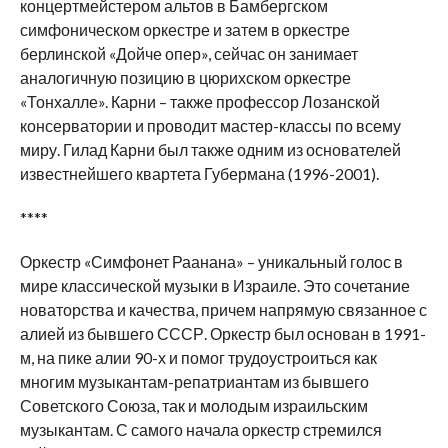
концертмейстером альтов в Бамбергском
симфоническом оркестре и затем в оркестре
берлинской «Дойче опер», сейчас он занимает
аналогичную позицию в цюрихском оркестре
«Тонхалле». Карни – также профессор Лозанской
консерватории и проводит мастер-классы по всему
миру. Гилад Карни был также одним из основателей
известнейшего квартета Губермана (1996-2001).
****
Оркестр «Симфонет Раанана» – уникальный голос в
мире классической музыки в Израиле. Это сочетание
новаторства и качества, причем напрямую связанное с
алией из бывшего СССР. Оркестр был основан в 1991-
м, на пике алии 90-х и помог трудоустроиться как
многим музыкантам-репатриантам из бывшего
Советского Союза, так и молодым израильским
музыкантам. С самого начала оркестр стремился