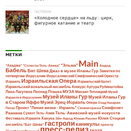
ГАСТРОЛИ
«Холодное сердце» на льду: цирк,
фигурное катание и театр
МЕТКИ
Main
"Эльма"
"Акадма"
"Солисты Тель-Авива"
Ашдод
Бабель
Бат-Шева
Джаз в музее Иланы Гур
Заметки по
четвергам
Иерусалим
Иерусалимский Симфонический Оркестр
Израильская Опера
Израиль
Израильский балет
Израильский вокальный ансамбль
Конкурс Артура Рубинштейна
Лена Лагутина
Леонид Пташка
МУЗА
Михаил Теплицкий
Музей
Музей Иланы Гур
Музей Иланы Гур
Израиля в Иерусалиме
в Старом Яффо
Музей Эрец-Исраэль
Опера
Охад Нахарин
Симфонет
Проект "Линия жизни - Израиль"
Песах
Свежая краска
Раанана
Тель-Авивский музей искусств
Суккот
Тель-Авив
Ханука
Юлия Стоцкая
Фестиваль Израиля
Эйн-Харод
Юлиан Рахлин
гастроли
каникулы
ансамбль "Бат-Шева"
оркестр
пресс-релиз
театр
"Симфонет Раанана"