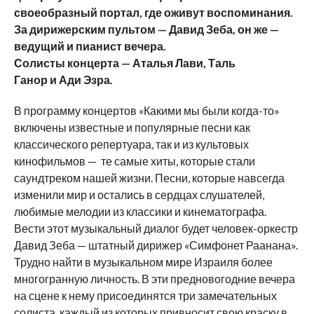
своеобразный портал, где оживут воспоминания.
За дирижерским пультом — Давид Зеба, он же —
ведущий и пианист вечера.
Солисты концерта — Аталья Лави, Таль
Ганор и Ади Эзра.
В программу концертов «Какими мы были когда-то»
включены известные и популярные песни как
классического репертуара, так и из культовых
кинофильмов — те самые хиты, которые стали
саундтреком нашей жизни. Песни, которые навсегда
изменили мир и остались в сердцах слушателей,
любимые мелодии из классики и кинематографа.
Вести этот музыкальный диалог будет человек-оркестр
Давид Зеба — штатный дирижер «Симфонет Раанана».
Трудно найти в музыкальном мире Израиля более
многогранную личность. В эти предновогодние вечера
на сцене к нему присоединятся три замечательных
солиста, каждый из которых привносит свою краску в