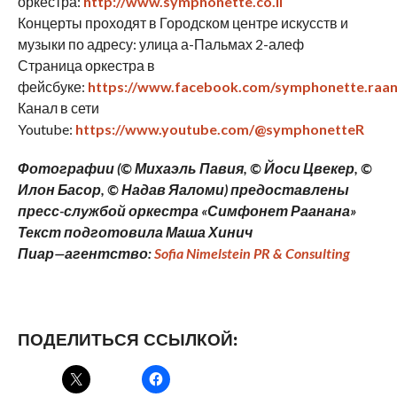
оркестра:
http://www.symphonette.co.il
Концерты проходят в Городском центре искусств и
музыки по адресу: улица а-Пальмах 2-алеф
Страница оркестра в
фейсбуке:
https://www.facebook.com/symphonette.raa
Канал в сети
Youtube:
https://www.youtube.com/@symphonetteR
Фотографии (© Михаэль Павия, © Йоси Цвекер, ©
Илон Басор, © Надав Яаломи) предоставлены
пресс-службой оркестра «Симфонет Раанана»
Текст подготовила Маша Хинич
Пиар
—
агентство
:
Sofia Nimelstein PR & Consulting
ПОДЕЛИТЬСЯ ССЫЛКОЙ: