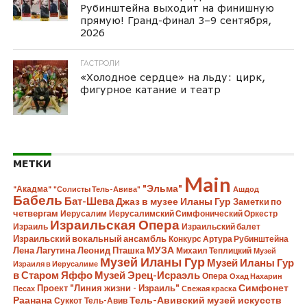
Рубинштейна выходит на финишную
прямую! Гранд-финал 3–9 сентября,
2026
ГАСТРОЛИ
«Холодное сердце» на льду: цирк,
фигурное катание и театр
МЕТКИ
Main
"Эльма"
"Акадма"
"Солисты Тель-Авива"
Ашдод
Бабель
Бат-Шева
Джаз в музее Иланы Гур
Заметки по
четвергам
Иерусалим
Иерусалимский Симфонический Оркестр
Израильская Опера
Израиль
Израильский балет
Израильский вокальный ансамбль
Конкурс Артура Рубинштейна
Лена Лагутина
Леонид Пташка
МУЗА
Михаил Теплицкий
Музей
Музей Иланы Гур
Музей Иланы Гур
Израиля в Иерусалиме
в Старом Яффо
Музей Эрец-Исраэль
Опера
Охад Нахарин
Симфонет
Проект "Линия жизни - Израиль"
Песах
Свежая краска
Раанана
Тель-Авивский музей искусств
Суккот
Тель-Авив