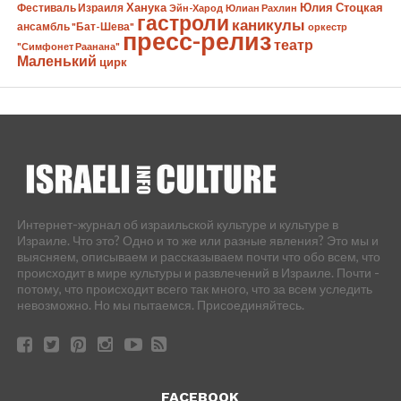
Ханука
Юлия Стоцкая
Фестиваль Израиля
Эйн-Харод
Юлиан Рахлин
гастроли
каникулы
ансамбль "Бат-Шева"
оркестр
пресс-релиз
театр
"Симфонет Раанана"
Маленький
цирк
Интернет-журнал об израильской культуре и культуре в
Израиле. Что это? Одно и то же или разные явления? Это мы и
выясняем, описываем и рассказываем почти что обо всем, что
происходит в мире культуры и развлечений в Израиле. Почти -
потому, что происходит всего так много, что за всем уследить
невозможно. Но мы пытаемся. Присоединяйтесь.
FACEBOOK