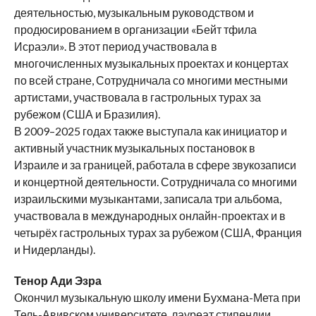
деятельностью, музыкальным руководством и
продюсированием в организации «Бейт тфила
Исраэли». В этот период участвовала в
многочисленных музыкальных проектах и концертах
по всей стране, Сотрудничала со многими местными
артистами, участвовала в гастрольных турах за
рубежом (США и Бразилия).
В 2009–2025 годах также выступала как инициатор и
активный участник музыкальных постановок в
Израиле и за границей, работала в сфере звукозаписи
и концертной деятельности. Сотрудничала со многими
израильскими музыкантами, записала три альбома,
участвовала в международных онлайн-проектах и в
четырёх гастрольных турах за рубежом (США, Франция
и Нидерланды).
Тенор Ади Эзра
Окончил музыкальную школу имени Бухмана-Мета при
Тель-Авивском университете, лауреат стипендии