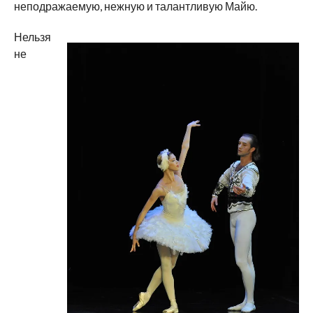
неподражаемую, нежную и талантливую Майю.
Нельзя
не