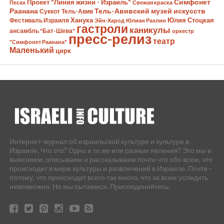
Симфонет
Проект "Линия жизни - Израиль"
Песах
Свежая краска
Раанана
Тель-Авивский музей искусств
Суккот
Тель-Авив
Ханука
Юлия Стоцкая
Фестиваль Израиля
Эйн-Харод
Юлиан Рахлин
гастроли
каникулы
ансамбль "Бат-Шева"
оркестр
пресс-релиз
театр
"Симфонет Раанана"
Маленький
цирк
Интернет-журнал об израильской культуре и культуре в
Израиле. Что это? Одно и то же или разные явления? Это мы и
выясняем, описываем и рассказываем почти что обо всем, что
происходит в мире культуры и развлечений в Израиле. Почти -
потому, что происходит всего так много, что за всем уследить
невозможно. Но мы пытаемся. Присоединяйтесь.