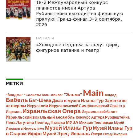
18-й Международный конкурс
пианистов имени Артура
Рубинштейна выходит на финишную
прямую! Гранд-финал 3–9 сентября,
2026
ГАСТРОЛИ
«Холодное сердце» на льду: цирк,
фигурное катание и театр
МЕТКИ
Main
"Эльма"
"Акадма"
"Солисты Тель-Авива"
Ашдод
Бабель
Бат-Шева
Джаз в музее Иланы Гур
Заметки по
четвергам
Иерусалим
Иерусалимский Симфонический Оркестр
Израильская Опера
Израиль
Израильский балет
Израильский вокальный ансамбль
Конкурс Артура Рубинштейна
Лена Лагутина
Леонид Пташка
МУЗА
Михаил Теплицкий
Музей
Музей Иланы Гур
Музей Иланы Гур
Израиля в Иерусалиме
в Старом Яффо
Музей Эрец-Исраэль
Опера
Охад Нахарин