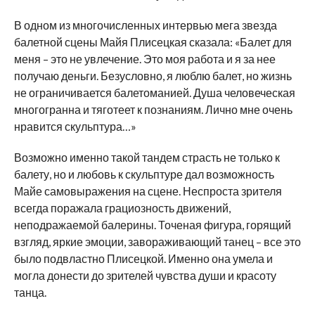
В одном из многочисленных интервью мега звезда
балетной сцены Майя Плисецкая сказала: «Балет для
меня – это не увлечение. Это моя работа и я за нее
получаю деньги. Безусловно, я люблю балет, но жизнь
не ограничивается балетоманией. Душа человеческая
многогранна и тяготеет к познаниям. Лично мне очень
нравится скульптура…»
Возможно именно такой тандем страсть не только к
балету, но и любовь к скульптуре дал возможность
Майе самовыражения на сцене. Неспроста зрителя
всегда поражала грациозность движений,
неподражаемой балерины. Точеная фигура, горящий
взгляд, яркие эмоции, завораживающий танец – все это
было подвластно Плисецкой. Именно она умела и
могла донести до зрителей чувства души и красоту
танца.