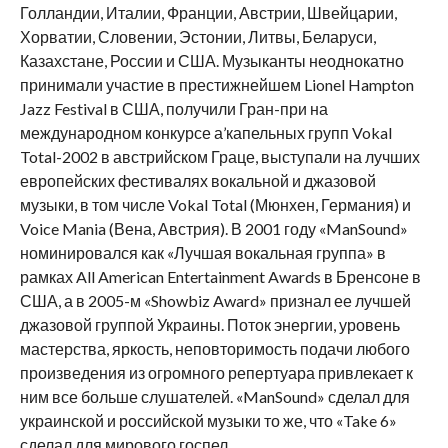
Голландии, Италии, Франции, Австрии, Швейцарии,
Хорватии, Словении, Эстонии, Литвы, Беларуси,
Казахстане, России и США. Музыканты неоднокатно
принимали участие в престижнейшем Lionel Hampton
Jazz Festival в США, получили Гран-при на
международном конкурсе а’капельных групп Vokal
Total-2002 в австрийском Граце, выступали на лучших
европейских фестивалях вокальной и джазовой
музыки, в том числе Vokal Total (Мюнхен, Германия) и
Voice Mania (Вена, Австрия). В 2001 году «ManSound»
номинировался как «Лучшая вокальная группа» в
рамках All American Entertainment Awards в Бренсоне в
США, а в 2005-м «Showbiz Award» признал ее лучшей
джазовой группой Украины. Поток энергии, уровень
мастерства, яркость, неповторимость подачи любого
произведения из огромного репертуара привлекает к
ним все больше слушателей. «ManSound» сделал для
украинской и российской музыки то же, что «Take 6»
сделал для мирового госпел.