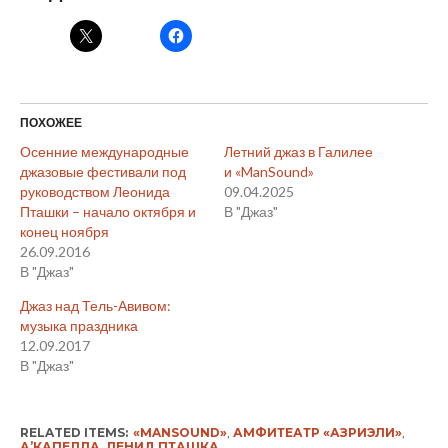
ПОХОЖЕЕ
Осенние международные
Летний джаз в Галилее
джазовые фестивали под
и «ManSound»
руководством Леонида
09.04.2025
Пташки – начало октября и
В "Джаз"
конец ноября
26.09.2016
В "Джаз"
Джаз над Тель-Авивом:
музыка праздника
12.09.2017
В "Джаз"
RELATED ITEMS:
«MANSOUND»
,
АМФИТЕАТР «АЗРИЭЛИ»
,
А’КАПЕЛЛА
,
ЛЕНИД ПТАШКА