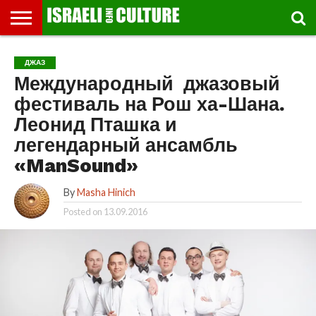
ВЫСТАВКИ
МУЗЕИ
СТРАНА
ТЕАТР
КНИГИ.
МУЗЫКА
РЕЛИГИЯ/
ДВИЖЕНИЕ
ДЕТИ
МАРШРУТЫ
ВИДЕО-
ВПЕЧАТЛЕНИЯ
ВСТРЕЧИ
ИНТЕРВЬЮ
КИНО
TEL
ДЖАЗ
ФЕСТИВАЛЕЙ
ТЕКСТЫ
ИСТОРИЯ
ВЫХОДНОГО
ПРОГУЛЬЩИКА
РЕЧИ
И
AVIV
Международный джазовый
ДНЯ
ЛЕКЦИИ
GLOBAL
фестиваль на Рош ха-Шана.
Леонид Пташка и
легендарный ансамбль
«ManSound»
By
Masha Hinich
Posted on
13.09.2016