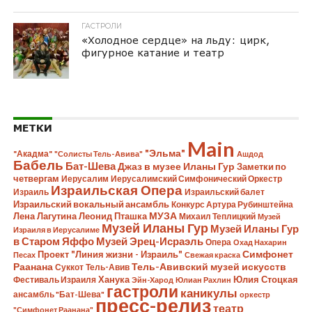
ГАСТРОЛИ
«Холодное сердце» на льду: цирк,
фигурное катание и театр
МЕТКИ
Main
"Эльма"
"Акадма"
"Солисты Тель-Авива"
Ашдод
Бабель
Бат-Шева
Джаз в музее Иланы Гур
Заметки по
четвергам
Иерусалим
Иерусалимский Симфонический Оркестр
Израильская Опера
Израиль
Израильский балет
Израильский вокальный ансамбль
Конкурс Артура Рубинштейна
Лена Лагутина
Леонид Пташка
МУЗА
Михаил Теплицкий
Музей
Музей Иланы Гур
Музей Иланы Гур
Израиля в Иерусалиме
в Старом Яффо
Музей Эрец-Исраэль
Опера
Охад Нахарин
Симфонет
Проект "Линия жизни - Израиль"
Песах
Свежая краска
Раанана
Тель-Авивский музей искусств
Суккот
Тель-Авив
Ханука
Юлия Стоцкая
Фестиваль Израиля
Эйн-Харод
Юлиан Рахлин
гастроли
каникулы
ансамбль "Бат-Шева"
оркестр
пресс-релиз
театр
"Симфонет Раанана"