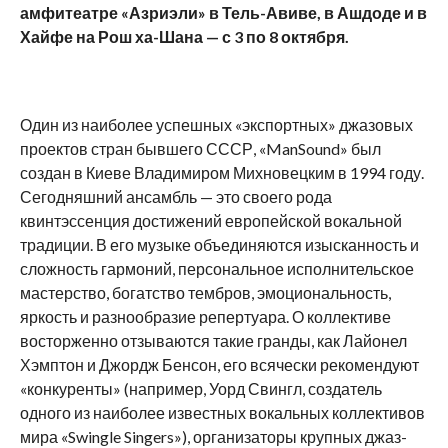
амфитеатре «Азриэли» в Тель-Авиве, в Ашдоде и в
Хайфе на Рош ха-Шана — с 3 по 8 октября.
Один из наиболее успешных «экспортных» джазовых
проектов стран бывшего СССР, «ManSound» был
создан в Киеве Владимиром Михновецким в 1994 году.
Сегодняшний ансамбль — это своего рода
квинтэссенция достижений европейской вокальной
традиции. В его музыке объединяются изысканность и
сложность гармоний, персональное исполнительское
мастерство, богатство тембров, эмоциональность,
яркость и разнообразие репертуара. О коллективе
восторженно отзываются такие гранды, как Лайонел
Хэмптон и Джордж Бенсон, его всячески рекомендуют
«конкуренты» (например, Уорд Свингл, создатель
одного из наиболее известных вокальных коллективов
мира «Swingle Singers»), организаторы крупных джаз-