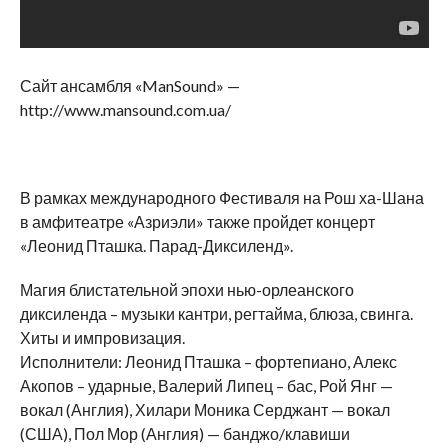
Сайт ансамбля «ManSound» —
http://www.mansound.com.ua/
В рамках международного Фестиваля на Рош ха-Шана
в амфитеатре «Азриэли» также пройдет концерт
«Леонид Пташка. Парад-Диксиленд».
Магия блистательной эпохи нью-орлеанского
диксиленда – музыки кантри, регтайма, блюза, свинга.
Хиты и импровизация.
Исполнители: Леонид Пташка – фортепиано, Алекс
Акопов – ударные, Валерий Липец – бас, Рой Янг —
вокал (Англия), Хилари Моника Серджант — вокал
(США), Пол Мор (Англия) — банджо/клавиши