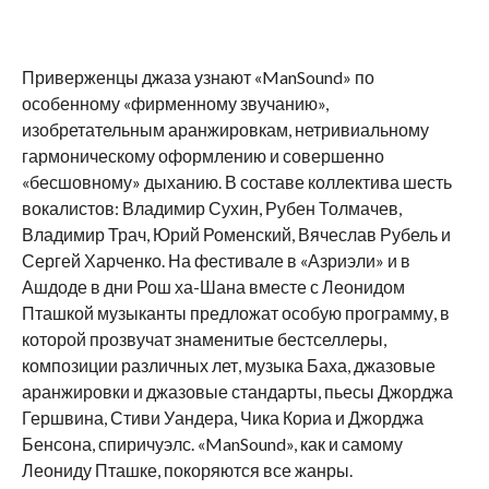
Приверженцы джаза узнают «ManSound» по
особенному «фирменному звучанию»,
изобретательным аранжировкам, нетривиальному
гармоническому оформлению и совершенно
«бесшовному» дыханию. В составе коллектива шесть
вокалистов: Владимир Сухин, Рубен Толмачев,
Владимир Трач, Юрий Роменский, Вячеслав Рубель и
Сергей Харченко. На фестивале в «Азриэли» и в
Ашдоде в дни Рош ха-Шана вместе с Леонидом
Пташкой музыканты предложат особую программу, в
которой прозвучат знаменитые бестселлеры,
композиции различных лет, музыка Баха, джазовые
аранжировки и джазовые стандарты, пьесы Джорджа
Гершвина, Стиви Уандера, Чика Кориа и Джорджа
Бенсона, спиричуэлс. «ManSound», как и самому
Леониду Пташке, покоряются все жанры.