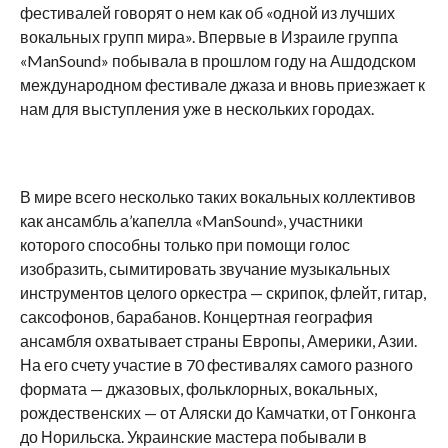
фестивалей говорят о нем как об «одной из лучших
вокальных групп мира». Впервые в Израиле группа
«ManSound» побывала в прошлом году на Ашдодском
международном фестивале джаза и вновь приезжает к
нам для выступления уже в нескольких городах.
В мире всего несколько таких вокальных коллективов
как ансамбль а’капелла «ManSound», участники
которого способны только при помощи голос
изобразить, сымитировать звучание музыкальных
инструментов целого оркестра — скрипок, флейт, гитар,
саксофонов, барабанов. Концертная география
ансамбля охватывает страны Европы, Америки, Азии.
На его счету участие в 70 фестивалях самого разного
формата — джазовых, фольклорных, вокальных,
рождественских — от Аляски до Камчатки, от Гонконга
до Норильска. Украинские мастера побывали в