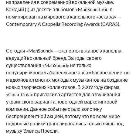
направления в современной вокальной музыке.
Каждый (!) из десяти альбомов «ManSound «был
номинирован на мирового а’капельного «оскара» —
Contemporary A Cappella Recording Awards (CARAS).
Сегодня «ManSound» — эксперты в жанре а’капелла,
ведущий вокальный бренд. За годы своего
существования «ManSound» не только
популяризировал а’капелльное ансамблевое пение, но
и вдохновил многих молодых музыкантов на создание
новых творческих коллективов. В 2009 году фирма
«Coca-Cola» пригласила артистов для озвучивания
украинского варианта новогодней маркетинговой
компании. Данное событие стало воистину
беспрецедентной акцией, потому что во всем мире
подобные ролики транслировались только лишь под
музыку Элвиса Пресли.