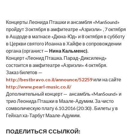
Концерты Леонида Пташки и ансамбля «ManSound»
пройдут 3 октября в амфитеатре «Азриэли» , 7 октября
в Ашдоде в матнасе «Дюна-Юд» и 8 октября в субботу
в Церкви святого Иоанна в Хайфе в сопровождении
органа (органист
— Нина Кальменс).
Концерт «Леонид Пташка. Парад–Диксиленд»
состоится в амфитеатре «Азриэли» 4 октября.
Заказ билетов —
http://bestbravo.co.il/announce/52259
или на сайте
http://www.pearl-music.co.il/
Дополнительный концерт — ансамбль «ManSound» и
трио Леонида Пташки в Маале-Адумим. За чисто
сомволическую плату 6.10.2016 (20:30) . Билеты у в
Гейхал ха-Тарбут Маале-Адумим.
ПОДЕЛИТЬСЯ ССЫЛКОЙ: