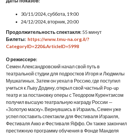
Даты показов:
30/11/2024, суббота, 19:00
24/12/2024, вторник, 20:00
Продолжительность спектакля:
55 минут
Билеты:
https://www.tmu-na.org.il/?
CategoryID=220&ArticleID=5998
О режиссере:
Семен Александровский начал свой путь в
театральной студии для подростков Игоря и Людмилы
Мушкатиных. Затем он уехал в Россию, где поступил
учиться к Льву Додину, открыл свой частный Pop-up
театр и за постановку оперы с Теодором Курентзисом
получил высшую театральную награду России —
«Золотую маску». Вернувшись в Израиль, Семен уже
успел поставить спектакли для Фестиваля Израиля,
Фестиваля Акко и Фестиваля Яффо. Он также закончил
престижную программу обучения в Фонде Манделя