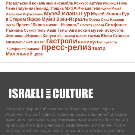
Израильский вокальный ансамбль
Конкурс Артура Рубинштейна
Лена Лагутина
Леонид Пташка
МУЗА
Михаил Теплицкий
Музей
Музей Иланы Гур
Музей Иланы Гур
Израиля в Иерусалиме
в Старом Яффо
Музей Эрец-Исраэль
Опера
Охад Нахарин
Симфонет
Проект "Линия жизни - Израиль"
Песах
Свежая краска
Раанана
Тель-Авивский музей искусств
Суккот
Тель-Авив
Ханука
Юлия Стоцкая
Фестиваль Израиля
Эйн-Харод
Юлиан Рахлин
гастроли
каникулы
ансамбль "Бат-Шева"
оркестр
пресс-релиз
театр
"Симфонет Раанана"
Маленький
цирк
Интернет-журнал об израильской культуре и культуре в
Израиле. Что это? Одно и то же или разные явления? Это мы и
выясняем, описываем и рассказываем почти что обо всем, что
происходит в мире культуры и развлечений в Израиле. Почти -
потому, что происходит всего так много, что за всем уследить