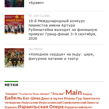
«Браво»
TEL AVIV GLOBAL
18-й Международный конкурс
пианистов имени Артура
Рубинштейна выходит на финишную
прямую! Гранд-финал 3–9 сентября,
2026
ГАСТРОЛИ
«Холодное сердце» на льду: цирк,
фигурное катание и театр
МЕТКИ
Main
"Эльма"
"Акадма"
"Солисты Тель-Авива"
Ашдод
Бабель
Бат-Шева
Джаз в музее Иланы Гур
Заметки по
четвергам
Иерусалим
Иерусалимский Симфонический Оркестр
Израильская Опера
Израиль
Израильский балет