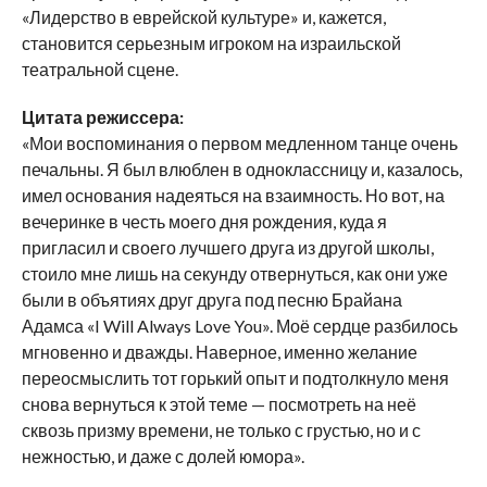
«Лидерство в еврейской культуре» и, кажется,
становится серьезным игроком на израильской
театральной сцене.
Цитата режиссера:
«Мои воспоминания о первом медленном танце очень
печальны. Я был влюблен в одноклассницу и, казалось,
имел основания надеяться на взаимность. Но вот, на
вечеринке в честь моего дня рождения, куда я
пригласил и своего лучшего друга из другой школы,
стоило мне лишь на секунду отвернуться, как они уже
были в объятиях друг друга под песню Брайана
Адамса «I Will Always Love You». Моё сердце разбилось
мгновенно и дважды. Наверное, именно желание
переосмыслить тот горький опыт и подтолкнуло меня
снова вернуться к этой теме — посмотреть на неё
сквозь призму времени, не только с грустью, но и с
нежностью, и даже с долей юмора».