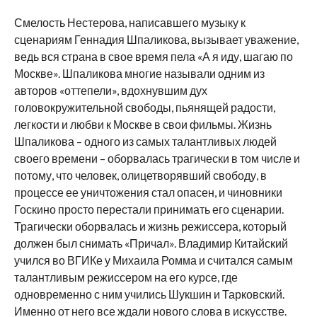
Смелость Нестерова, написавшего музыку к
сценариям Геннадия Шпаликова, вызывает уважение,
ведь вся страна в свое время пела «А я иду, шагаю по
Москве». Шпаликова многие называли одним из
авторов «оттепели», вдохнувшим дух
головокружительной свободы, пьянящей радости,
легкости и любви к Москве в свои фильмы. Жизнь
Шпаликова – одного из самых талантливых людей
своего времени – оборвалась трагически в том числе и
потому, что человек, олицетворявший свободу, в
процессе ее уничтожения стал опасен, и чиновники
Госкино просто перестали принимать его сценарии.
Трагически оборвалась и жизнь режиссера, который
должен был снимать «Причал». Владимир Китайский
учился во ВГИКе у Михаила Ромма и считался самым
талантливым режиссером на его курсе, где
одновременно с ним учились Шукшин и Тарковский.
Именно от него все ждали нового слова в искусстве.