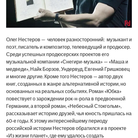
Олег Нестеров — человек разносторонний: музыкант и
поэт, писатель и композитор, телеведущий и продюсер.
Среди успешных продюсерских проектов его
музыкальной компании «Снегири-музыка» — «Маша и
медведи», Найк Борзов, Ундервуд, Евгений Гришковец
и многие другие. Кроме того Нестеров — автор двух
книг, созданных в жанре альтернативной истории, но
основанных на реальных событиях. Роман «Юбка»
повествует о зарождении рок-н-рола в предвоенной
Германии, а второй роман, «Небесный Стокгольм»,
рассказывает историю друзей, чья юность пришлась на
60-е годы. К этому интереснейшему периоду
российской истории Нестеров обратился и в проекте
«Из жизни планет», где ему удалось создать