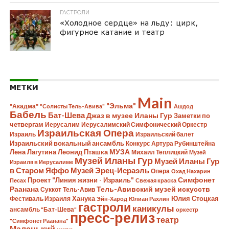
ГАСТРОЛИ
«Холодное сердце» на льду: цирк,
фигурное катание и театр
МЕТКИ
Main
"Эльма"
"Акадма"
"Солисты Тель-Авива"
Ашдод
Бабель
Бат-Шева
Джаз в музее Иланы Гур
Заметки по
четвергам
Иерусалим
Иерусалимский Симфонический Оркестр
Израильская Опера
Израиль
Израильский балет
Израильский вокальный ансамбль
Конкурс Артура Рубинштейна
Лена Лагутина
Леонид Пташка
МУЗА
Михаил Теплицкий
Музей
Музей Иланы Гур
Музей Иланы Гур
Израиля в Иерусалиме
в Старом Яффо
Музей Эрец-Исраэль
Опера
Охад Нахарин
Симфонет
Проект "Линия жизни - Израиль"
Песах
Свежая краска
Раанана
Тель-Авивский музей искусств
Суккот
Тель-Авив
Ханука
Юлия Стоцкая
Фестиваль Израиля
Эйн-Харод
Юлиан Рахлин
гастроли
каникулы
ансамбль "Бат-Шева"
оркестр
пресс-релиз
театр
"Симфонет Раанана"
Маленький