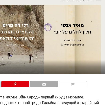
COMMENTS
в кибуце Эйн-Харод – первый кибуц в Израиле,
 подножья горной гряды Гильбоа — ведущий и старейший