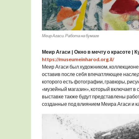
Меир Агаси. Работа на бумаге
Меир Агаси | Окно в мечту о красоте | 
https://museumeinharod.org.il/
Меир Агаси был художником, коллекционер
оставив после себя впечатляющее наслед
которого есть фотографии, гравюры, рисун
«музейный магазин», который включает в с
выставке также будут представлены раб
созданные под влиянием Меира Агаси и ка