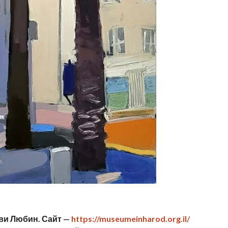
Ави Любин. Сайт —
https://museumeinharod.org.il/