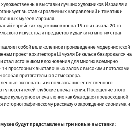
 художественные выставки лучших художников Израиля и
организует выставки различных направлений и тематик и
ственных музеев Израиля.
аний еврейских художников конца 19-го и начала 20-го
льского искусства и предметов иудаики из многих стран
дставляет собой великолепное произведение модернистской
енам проект архитектора Шмуэля Бикельса базировался на
и стал источником вдохновения для многих всемирно
— 14 просторных выставочных залов с высокими потолками,
 особая притягательная атмосфера.
ленные экспонаты и использование естественного
т у посетителей глубокие впечатления. Посещение этого
щее культурное впечатление как благодаря превосходной
ря историографическому рассказу о зарождении сионизма и
г. в музее будут представлены три новые выставки: