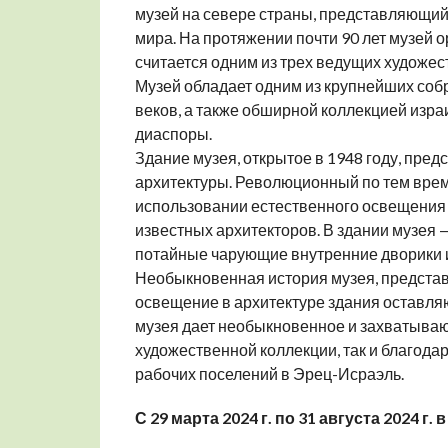
музей на севере страны, представляющий
мира. На протяжении почти 90 лет музей 
считается одним из трех ведущих художе
Музей обладает одним из крупнейших собр
веков, а также обширной коллекцией израи
диаспоры.
Здание музея, открытое в 1948 году, пре
архитектуры. Революционный по тем врем
использовании естественного освещения 
известных архитекторов. В здании музея 
потайные чарующие внутренние дворики и
Необыкновенная история музея, представ
освещение в архитектуре здания оставляю
музея дает необыкновенное и захватываю
художественной коллекции, так и благода
рабочих поселений в Эрец-Исраэль.
С 29 марта 2024 г. по 31 августа 2024 