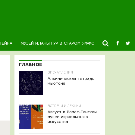
ТЕЙНА
МУЗЕЙ ИЛАНЫ ГУР В СТАРОМ ЯФФО
НОВОСТИ
К
ГЛАВНОЕ
ВПЕЧАТЛЕНИЯ
Алхимическая тетрадь
Ньютона
ВСТРЕЧИ И ЛЕКЦИИ
Август в Рамат-Ганском
музее израильского
искусства