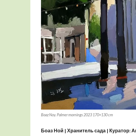
Boaz Noy. Palmer mornings 2023 170×130 cm
Боаз Ной | Хранитель сада | Куратор: 