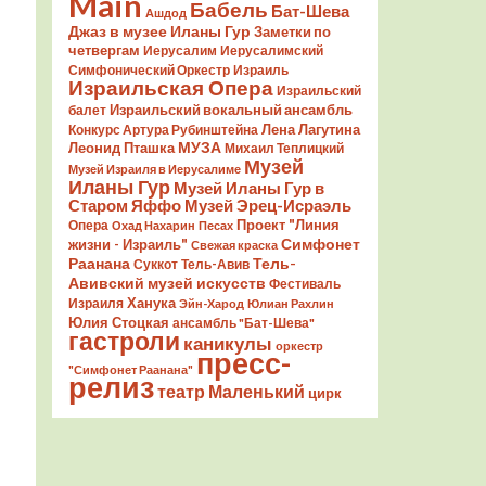
Main
Бабель
Бат-Шева
Ашдод
Джаз в музее Иланы Гур
Заметки по
четвергам
Иерусалим
Иерусалимский
Симфонический Оркестр
Израиль
Израильская Опера
Израильский
Израильский вокальный ансамбль
балет
Лена Лагутина
Конкурс Артура Рубинштейна
Леонид Пташка
МУЗА
Михаил Теплицкий
Музей
Музей Израиля в Иерусалиме
Иланы Гур
Музей Иланы Гур в
Старом Яффо
Музей Эрец-Исраэль
Проект "Линия
Опера
Охад Нахарин
Песах
Симфонет
жизни - Израиль"
Свежая краска
Раанана
Тель-
Суккот
Тель-Авив
Авивский музей искусств
Фестиваль
Ханука
Израиля
Эйн-Харод
Юлиан Рахлин
Юлия Стоцкая
ансамбль "Бат-Шева"
гастроли
каникулы
оркестр
пресс-
"Симфонет Раанана"
релиз
театр Маленький
цирк