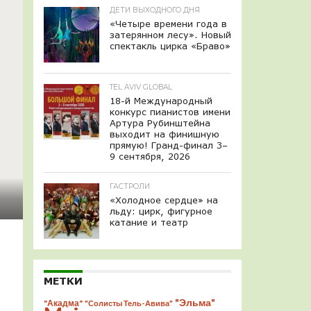
ДЕТИ ВЫХОДНОГО ДНЯ
«Четыре времени года в
затерянном лесу». Новый
спектакль цирка «Браво»
TEL AVIV GLOBAL
18-й Международный
конкурс пианистов имени
Артура Рубинштейна
выходит на финишную
прямую! Гранд-финал 3–
9 сентября, 2026
ГАСТРОЛИ
«Холодное сердце» на
льду: цирк, фигурное
катание и театр
МЕТКИ
"Эльма"
"Акадма"
"Солисты Тель-Авива"