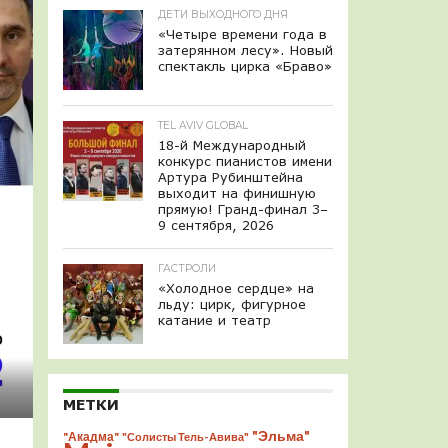
ДЕТИ ВЫХОДНОГО ДНЯ
«Четыре времени года в
затерянном лесу». Новый
спектакль цирка «Браво»
TEL AVIV GLOBAL
18-й Международный
конкурс пианистов имени
Артура Рубинштейна
выходит на финишную
прямую! Гранд-финал 3–
9 сентября, 2026
ГАСТРОЛИ
«Холодное сердце» на
льду: цирк, фигурное
катание и театр
МЕТКИ
"Эльма"
"Акадма"
"Солисты Тель-Авива"