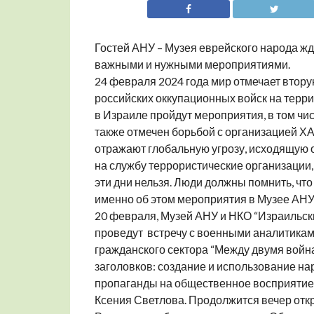
Гостей АНУ – Музея еврейского народа ж
важными и нужными мероприятиями.
24 февраля 2024 года мир отмечает вто
российских оккупационных войск на терри
в Израиле пройдут мероприятия, в том чис
также отмечен борьбой с организацией 
отражают глобальную угрозу, исходящую о
на службу террористические организации, 
эти дни нельзя. Люди должны помнить, что
именно об этом мероприятия в Музее АНУ 
20 февраля, Музей АНУ и НКО “Израильс
проведут встречу с военными аналитикам
гражданского сектора “Между двумя война
заголовков: создание и использование н
пропаганды на общественное восприятие»
Ксения Светлова. Продолжится вечер отк