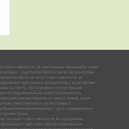
ся ответственность за присланные материалы лежит
а авторах – участниках блога и на пи-ар агентствах.
ержатели блога не несут ответственность за
одержание присланных материалов и за авторские
рава на тексты, фотографии и иллюстрации.
арегистрированные на сайте пользователи,
азмещающие материалы от своего имени, несут
олную ответственность за текстовые и
зобразительные материалы – за их содержание и
вторские права.
лог не несет ответственности за содержание
нформации и действия зарегистрированных
частников, которые могут нанести вред или ущерб