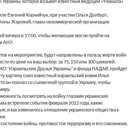
Украины, которое возьмет известный ведущий «9 канала»
ле Евгений Корнийчук, при участии Ольги Долбурт,
Анны Жаровой, главы некоммерческой организации
ей вечера в 17:00, чтобы желающие могли пройти на
и АНУ.
тов на мероприятие, будут направлены в пользу жертв войн
сти по цене на ваш выбор: за 75, 150 или 300 шекелей.
НКО “Израильские Друзья Украины” и фонда НАДАВ, пройдет
ту картину снял известный израильский комик Илья
то он поехал со съемочной группой в Украину, чтобы
миру.
зможность посмотреть на войну глазами украинских
ьма встретили события февраля 2022 года, какие
ня, и как изменилось отношение украинского общества к
ия.
 состоянии войны, противостоя терроризму и его союзникам,