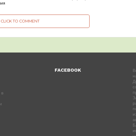
ния
CLICK TO COMMENT
FACEBOOK
В
н
Д
с
п
 в
З
р
и
п
и
а
Б
и
у