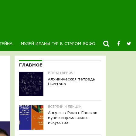
ТЕЙНА
МУЗЕЙ ИЛАНЫ ГУР В СТАРОМ ЯФФО
НОВОСТИ
К
ГЛАВНОЕ
ВПЕЧАТЛЕНИЯ
Алхимическая тетрадь
Ньютона
ВСТРЕЧИ И ЛЕКЦИИ
Август в Рамат-Ганском
музее израильского
искусства