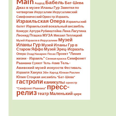
Main
Бабель
Бат-Шева
Ашдод
Джаз в музее Иланы Гур
Заметки по
четвергам
Иерусалим
Иерусалимский
Симфонический Оркестр
Израиль
Израильская Опера
Израильский
Израильский вокальный ансамбль
балет
Лена Лагутина
Конкурс Артура Рубинштейна
Леонид Пташка
МУЗА
Михаил Теплицкий
Музей
Музей Израиля в Иерусалиме
Иланы Гур
Музей Иланы Гур в
Старом Яффо
Музей Эрец-Исраэль
Проект "Линия
Опера
Охад Нахарин
Песах
Симфонет
жизни - Израиль"
Свежая краска
Раанана
Тель-
Суккот
Тель-Авив
Авивский музей искусств
Фестиваль
Ханука
Израиля
Эйн-Харод
Юлиан Рахлин
Юлия Стоцкая
ансамбль "Бат-Шева"
гастроли
каникулы
оркестр
пресс-
"Симфонет Раанана"
релиз
театр Маленький
цирк