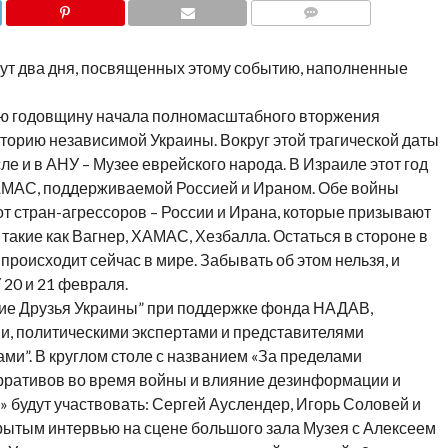
COMMENTS
дут два дня, посвященных этому событию, наполненные
рую годовщину начала полномасштабного вторжения
торию независимой Украины. Вокруг этой трагической даты
ле и в АНУ – Музее еврейского народа. В Израиле этот год
ХАМАС, поддерживаемой Россией и Ираном. Обе войны
т стран-агрессоров – России и Ирана, которые призывают
такие как Вагнер, ХАМАС, Хезбалла. Остаться в стороне в
 происходит сейчас в мире. Забывать об этом нельзя, и
20 и 21 февраля.
кие Друзья Украины” при поддержке фонда НАДАВ,
и, политическими экспертами и представителями
ми”. В круглом столе с названием «За пределами
арративов во время войны и влияние дезинформации и
 будут участвовать:
Сергей Ауслендер, Игорь Соловей и
рытым интервью на сцене большого зала Музея с Алексеем