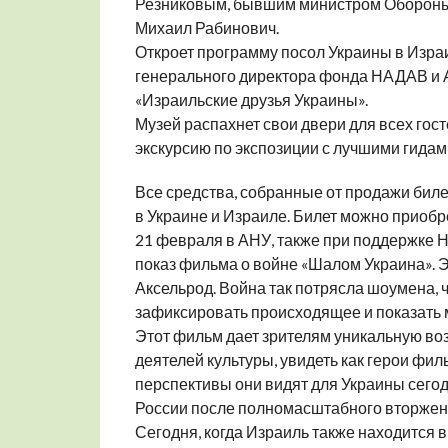
Резниковым, бывшим министром Обороны 
Михаил Рабинович.
Откроет программу посол Украины в Израи
генерального директора фонда НАДАВ и 
«Израильские друзья Украины».
Музей распахнет свои двери для всех гост
экскурсию по экспозиции с лучшими гидам
Все средства, собранные от продажи биле
в Украине и Израиле. Билет можно приобре
21 февраля в АНУ, также при поддержке 
показ фильма о войне «Шалом Украина». Э
Аксельрод. Война так потрясла шоумена, ч
зафиксировать происходящее и показать 
Этот фильм дает зрителям уникальную во
деятелей культуры, увидеть как герои фил
перспективы они видят для Украины сегод
России после полномасштабного вторжен
Сегодня, когда Израиль также находится в