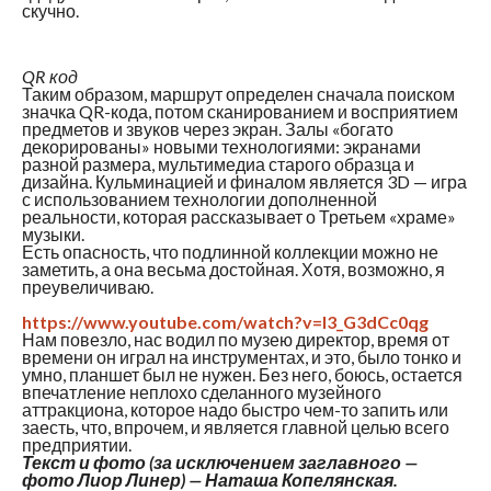
скучно.
QR код
Таким образом, маршрут определен сначала поиском
значка QR-кода, потом сканированием и восприятием
предметов и звуков через экран. Залы «богато
декорированы» новыми технологиями: экранами
разной размера, мультимедиа старого образца и
дизайна. Кульминацией и финалом является 3D — игра
с использованием технологии дополненной
реальности, которая рассказывает о Третьем «храме»
музыки.
Есть опасность, что подлинной коллекции можно не
заметить, а она весьма достойная. Хотя, возможно, я
преувеличиваю.
https://www.youtube.com/watch?v=l3_G3dCc0qg
Нам повезло, нас водил по музею директор, время от
времени он играл на инструментах, и это, было тонко и
умно, планшет был не нужен. Без него, боюсь, остается
впечатление неплохо сделанного музейного
аттракциона, которое надо быстро чем-то запить или
заесть, что, впрочем, и является главной целью всего
предприятии.
Текст и фото (за исключением заглавного —
фото Лиор Линер) — Наташа Копелянская.