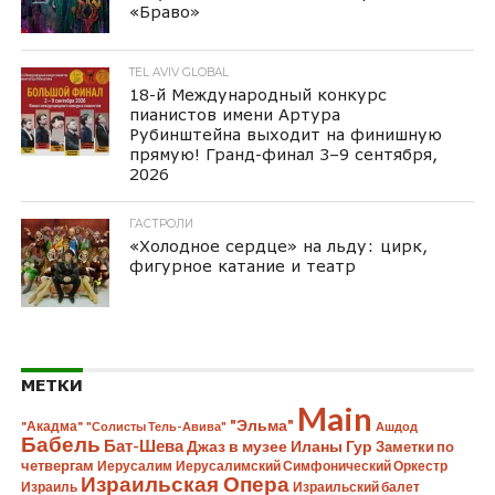
«Браво»
TEL AVIV GLOBAL
18-й Международный конкурс
пианистов имени Артура
Рубинштейна выходит на финишную
прямую! Гранд-финал 3–9 сентября,
2026
ГАСТРОЛИ
«Холодное сердце» на льду: цирк,
фигурное катание и театр
МЕТКИ
Main
"Эльма"
"Акадма"
"Солисты Тель-Авива"
Ашдод
Бабель
Бат-Шева
Джаз в музее Иланы Гур
Заметки по
четвергам
Иерусалим
Иерусалимский Симфонический Оркестр
Израильская Опера
Израиль
Израильский балет