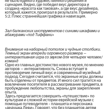
не было единого художественного решения и
сценария. Видно, где победил вкус директора и
создана «красота как таковая», а где вкус дизайнера,
который, кажется, проиграл в результате. Примерно
5:2. Плюс страннейшая графика и навигация.
Зал балканских инструментов с синими шкафами и
абажурами «под Тиффани»
Внимание на наборный потолок и чудные столбики.
Темный экран впереди огромного размера —
интерактивная игра со звуком для четырех человек/
команд
Одно из главных достоинство нового музея, по мнению
авторов — интерактивность. Снова вступает в
противоречие личный вкус и современный музейный
подход. Сегодня считается, что экранные игры должны
быть отделены от предметов. И много сил тратится на
вовлечение посетителя в рассматривание предмета, в
пробуждение любопытства, экраны для закрепления
опыта.
Здесь предлагается совершить «путешествие» по
культурам и сложной истории еврейской музыки с
помощью путеводителя – планшета и персонажа
«дедушка Леви». Говорят, что без планшетов детям