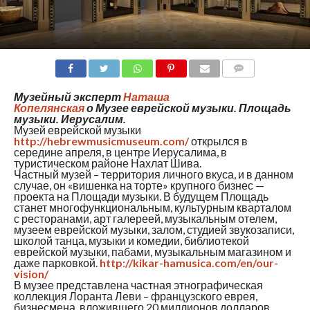
COMMENTS
Музейный эксперт
Наташа
Копелянская
о Музее еврейской музыки. Площадь
музыки. Иерусалим.
Музей еврейской музыки
http://hebrewmusicmuseum.com/
открылся в
середине апреля, в центре Иерусалима, в
туристическом районе Нахлат Шива.
Частный музей – территория личного вкуса, и в данном
случае, он «вишенка на торте» крупного бизнес —
проекта на Площади музыки. В будущем Площадь
станет многофункциональным, культурным кварталом
с ресторанами, арт галереей, музыкальным отелем,
музеем еврейской музыки, залом, студией звукозаписи,
школой танца, музыки и комедии, библиотекой
еврейской музыки, пабами, музыкальным магазином и
даже парковкой.
http://kikar-hamusica.com/en/our-
vision/
В музее представлена частная этнографическая
коллекция Лоранта Леви – французского еврея,
бизнесмена, вложившего 20 миллионов долларов