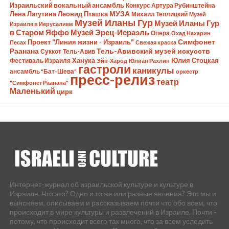
Израильский вокальный ансамбль
Конкурс Артура Рубинштейна
Лена Лагутина
Леонид Пташка
МУЗА
Михаил Теплицкий
Музей
Музей Иланы Гур
Музей Иланы Гур
Израиля в Иерусалиме
в Старом Яффо
Музей Эрец-Исраэль
Опера
Охад Нахарин
Симфонет
Проект "Линия жизни - Израиль"
Песах
Свежая краска
Раанана
Тель-Авивский музей искусств
Суккот
Тель-Авив
Ханука
Юлия Стоцкая
Фестиваль Израиля
Эйн-Харод
Юлиан Рахлин
гастроли
каникулы
ансамбль "Бат-Шева"
оркестр
пресс-релиз
театр
"Симфонет Раанана"
Маленький
цирк
Интернет-журнал об израильской культуре и культуре в
Израиле. Что это? Одно и то же или разные явления? Это мы и
выясняем, описываем и рассказываем почти что обо всем, что
происходит в мире культуры и развлечений в Израиле. Почти -
потому, что происходит всего так много, что за всем уследить