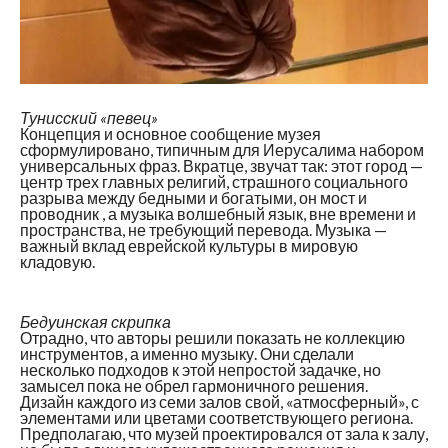
Тунисский «певец»
Концепция и основное сообщение музея
сформулировано, типичным для Иерусалима набором
универсальных фраз. Вкратце, звучат так: этот город —
центр трех главных религий, страшного социального
разрыва между бедными и богатыми, он мост и
проводник , а музыка волшебный язык, вне времени и
пространства, не требующий перевода. Музыка —
важный вклад еврейской культуры в мировую
кладовую.
Бедуинская скрипка
Отрадно, что авторы решили показать
не коллекцию
инструментов, а именно музыку
. Они сделали
несколько подходов к этой непростой задачке, но
замысел пока не обрел гармоничного решения.
Дизайн каждого из семи залов свой, «атмосферный», с
элементами или цветами соответствующего региона.
Предполагаю, что музей проектировался от зала к залу,